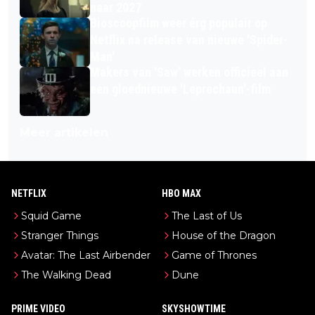
naar 2027
Bioscoopfilm weer érg populair op
Netflix na release van nieuwe 'Spider-
Man'
Makers van 'Saw' werken officieel aan
een gloednieuwe 'Leprechaun'-film
Meer artikelen
NETFLIX
HBO MAX
Squid Game
The Last of Us
Stranger Things
House of the Dragon
Avatar: The Last Airbender
Game of Thrones
The Walking Dead
Dune
PRIME VIDEO
SKYSHOWTIME