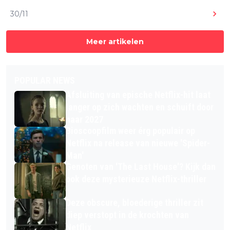
Recensie: 'Playdate' – Kinderachtige
0
30/11
rotzooi dat alles behalve leuk is
Meer artikelen
POPULAR NEWS
Afsluiting van epische Netflix-hit laat
langer op zich wachten en schuift door
naar 2027
Bioscoopfilm weer érg populair op
Netflix na release van nieuwe 'Spider-
Man'
Genoten van 'The Last House'? Kijk dan
ook deze mysterieuze Netflix-thriller
Deze obscure, bloederige thriller zit
diep verstopt in de krochten van
Netflix