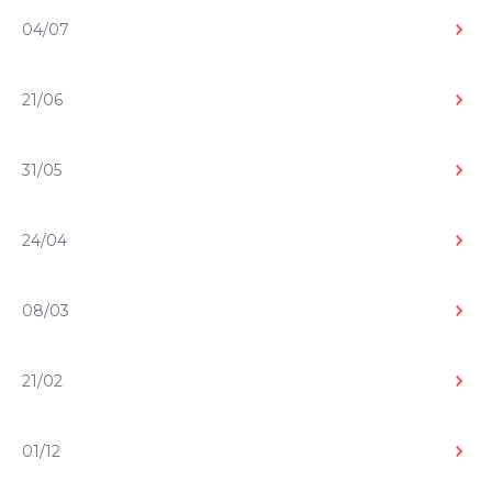
Recensie: 'Citizen Vigilante' – Een
0
04/07
enorm stuk bagger, maar hoogst
amusant
Recensie: ‘Hungry' – Een op hol
0
21/06
geslagen beest dat we nog niet eerder
zagen
Recensie: 'Obsession' – Een film die op
0
31/05
vrijwel alle vlakken weet te leveren
Recensie: 'Humint' – Niet heel
0
24/04
vernieuwend, wél heel degelijk
Recensie: 'I Swear' – Nu al de mooiste
0
08/03
en meest uplifting film van het jaar
Recensie: 'Exit 8' – Zoeken naar de
0
21/02
uitgang, gevangen in herhaling
Recensie: 'Train Dreams' – niet vaak
0
01/12
werd het leven van iemand zo mooi in
beeld gebracht