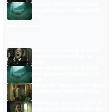
Spannende thriller 'Crawl' krijgt een
vervolg met Mason Gooding en Emily
Rudd
Meer artikelen
JUST IN
Deze obscure, bloederige thriller zit
diep verstopt in de krochten van
Netflix
Spannende thriller 'Crawl' krijgt een
vervolg met Mason Gooding en Emily
Rudd
Genoten van 'The Last House'? Kijk dan
ook deze mysterieuze Netflix-thriller
Afsluiting van epische Netflix-hit laat
langer op zich wachten en schuift door