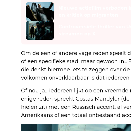
Nieuwe actiefilm verboden 
en kritiek op migranten
Controversiële thriller van Uw
streamen op X
Om de een of andere vage reden speelt de 
of een specifieke stad, maar gewoon in... 
die denkt hiermee iets te zeggen over de
volkomen onverklaarbaar is dat iedereen 
Of nou ja... iedereen lijkt op een vreemd
enige reden spreekt Costas Mandylor (de 
hielen zit) met een Russisch accent, al v
Amerikaans of een totaal onbestaand acc