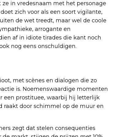
at ze in vredesnaam met het personage
oet zich voor als een soort vigilante,
uiten de wet treedt, maar wel de coole
onsympathieke, arrogante en
en af in idiote tirades die kant noch
 ook nog eens onschuldigen.
t
ioot, met scènes en dialogen die zo
e reactie is. Noemenswaardige momenten
en prostituee, waarbij hij letterlijk
erd raakt door schimmel op de muur en
eners zegt dat stelen consequenties
or de markt, stijgen de prijzen met 10%