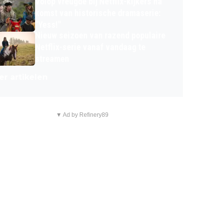
Volop vreugde bij Netflix-kijkers na
komst van historische dramaserie:
"Yess!"
Nieuw seizoen van razend populaire
Netflix-serie vanaf vandaag te
streamen
r artikelen
▼ Ad by Refinery89