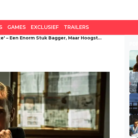
S
GAMES
EXCLUSIEF
TRAILERS
nte' – Een Enorm Stuk Bagger, Maar Hoogst
te' – Een enorm stuk
PO
ant