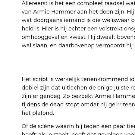
Allereerst is het een compleet raadsel w
van Armie Hammer aan het doen zijn. Hij d
wat doorgaans iemand is die weliswaar b
held is. Hier is hij echter een volstrekt 
omhooggevallen kwast. Hij dwaalt bovendi
wal slaan, en daarbovenop vermoordt hij
Zo slecht dat het leuk word
Het script is werkelijk tenenkrommend id
debiel zijn dat uitlachen de enige juist
zijn er genoeg. Zo bezoekt Armie Hammer e
tijdens de daad stopt omdat hij geïrrite
het plafond.
Of de scène waarin hij tegen een paar ti
heeft: als je steelt, heeft dat gevolgen vo