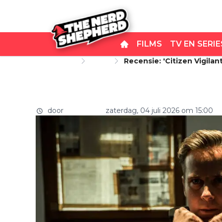
FILMS
TV EN SERIE
Startpagina
Films
Recensie: 'Citizen Vigila
Recensie: 'Citizen Vigilan
Amusant
bagger, maar hoogst amus
door
Iain Howitt
zaterdag, 04 juli 2026 om 15:00