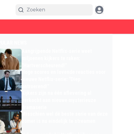
PULAR NEWS
Aangrijpende Netflix-serie weet
miljoenen kijkers te raken:
"Hartverscheurend!"
Hoge scores en lovende reacties voor
nieuwe Netflix-serie: "Diep
ontroerend!"
Kijkers zijn na één aflevering al
verkocht aan nieuwe mysterieuze
dramaserie
Misschien wel dé beste serie van deze
zomer is nu eindelijk te streamen