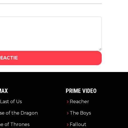
releasedatum te pakken
REACTIE
MAX
PRIME VIDEO
Last of Us
Reacher
e of the Dragon
The Boys
e of Thrones
Fallout