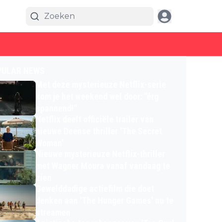
PULAR NEWS
Met deze mysterieuze Netflix-serie
kom je het weekend wel door: "érg
spannend!"
Netflix deelt officiële trailer van
nieuwe Deense thriller 'The Secret
Woman'
Nieuwe mysterieuze Netflix-thriller
met Wagner Moura vanaf vandaag te
zien
Gewelddadige actiefilm die doet
denken aan 'The Hunger Games' nu te
streamen