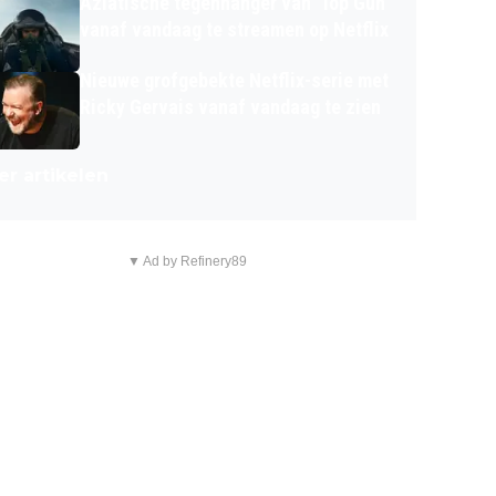
Aziatische tegenhanger van 'Top Gun'
vanaf vandaag te streamen op Netflix
Nieuwe grofgebekte Netflix-serie met
Ricky Gervais vanaf vandaag te zien
r artikelen
▼ Ad by Refinery89