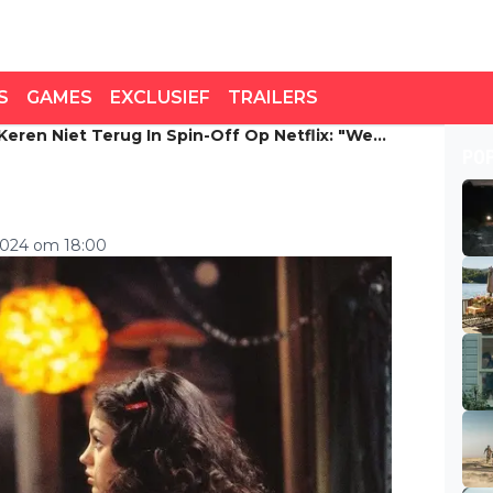
S
GAMES
EXCLUSIEF
TRAILERS
eren Niet Terug In Spin-Off Op Netflix: "We
en niet terug in spin-off
PO
n"
s ding gedaan"
2024 om 18:00