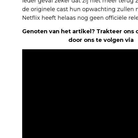
ieder geval zeker dat zij niet meer terug 
de originele cast hun opwachting zulle
Netflix heeft helaas nog geen officiële
Genoten van het artikel? Trakteer ons
Nerd Shepherd
door ons te volgen via