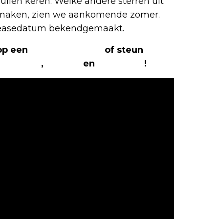
zullen keren. Welke andere sterren uit
n maken, zien we aankomende zomer.
 releasedatum bekendgemaakt.
 op een
(virtuele) koffie
of steun
The
Facebook
,
Twitter
en
Instagram
!