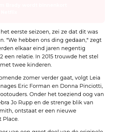
om Brady wordt binnenkort
Netflix
et eerste seizoen, zei ze dat dit was
ven. "We hebben ons ding gedaan," zegt
eerden elkaar eind jaren negentig
 een relatie. In 2015 trouwde het stel
 met twee kinderen.
komende zomer verder gaat, volgt Leia
onages Eric Forman en Donna Pinciotti,
grootouders. Onder het toeziend oog van
bra Jo Rupp en de strenge blik van
mith, ontstaat er een nieuwe
 Place.
eer van een groot deel van de originele