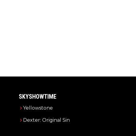
SKYSHOWTIME
Yellowstone
Dexter: Original Sin