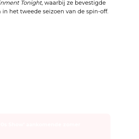
inment Tonight
, waarbij ze bevestigde
n in het tweede seizoen van de spin-off.
'90s Show' aankomende zomer