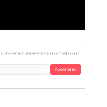
eviews en exclusieve interviews rechtstreeks in
Abonneren
Volgend artikel
Bloederige horrorfilm 'Terrifier 3'
heeft een Nederlandse