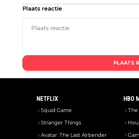
gecancelde DLC-uitbreiding
Plaats reactie
PLAATS 
NETFLIX
HBO 
Squid Game
The 
Stranger Things
Hous
Avatar: The Last Airbender
Gam