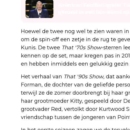
American Football-speler T
geroast in een live-event op 
Hoewel de twee nog wel te zien waren in h
om de spin-off een zetje in de rug te ge
Kunis. De twee
That '70s Show
-sterren l
kennen op de set, maar kregen pas in 2012
en hebben inmiddels een gelukkig gezin
Het verhaal van
That '90s Show
, dat aan
Forman, de dochter van de geliefde pers
terwijl ze de zomer doorbrengt bij haar 
haar grootmoeder Kitty, gespeeld door De
grootvader Red, vertolkt door Kurtwood S
vriendschap tussen de jongeren van Point
In het eerste seizoen zagen we de terugk