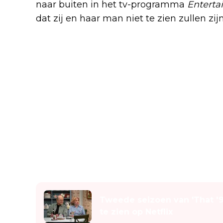
naar buiten in het tv-programma
Enterta
dat zij en haar man niet te zien zullen zij
Lees ook
Tweede seizoen van 'That 
te zien op Netflix