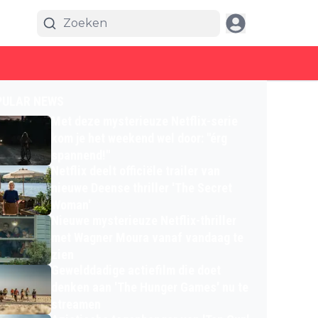
PULAR NEWS
Met deze mysterieuze Netflix-serie
kom je het weekend wel door: "érg
spannend!"
Netflix deelt officiële trailer van
nieuwe Deense thriller 'The Secret
Woman'
Nieuwe mysterieuze Netflix-thriller
met Wagner Moura vanaf vandaag te
zien
Gewelddadige actiefilm die doet
denken aan 'The Hunger Games' nu te
streamen