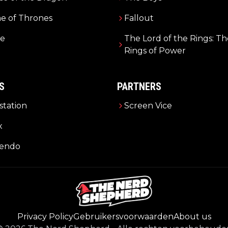
e of Thrones
Fallout
e
The Lord of the Rings: Th
Rings of Power
S
PARTNERS
station
Screen Vice
x
tendo
Privacy Policy
Gebruikersvoorwaarden
About us