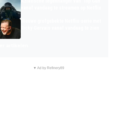
Aziatische tegenhanger van 'Top Gun'
vanaf vandaag te streamen op Netflix
Nieuwe grofgebekte Netflix-serie met
Ricky Gervais vanaf vandaag te zien
r artikelen
▼ Ad by Refinery89