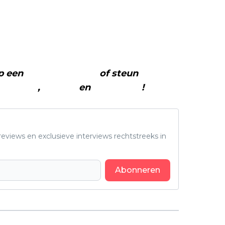
op een
(virtuele) koffie
of steun
The
acebook
,
Twitter
en
Instagram
!
eviews en exclusieve interviews rechtstreeks in
Abonneren
Volgend artikel