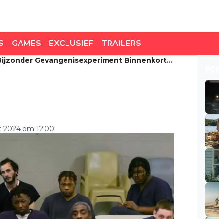
S
GAMES
EXCLUSIEF
TRAILERS
Bijzonder Gevangenisexperiment Binnenkort
zonder
PO
nenkort te zien op
t 2024 om 12:00