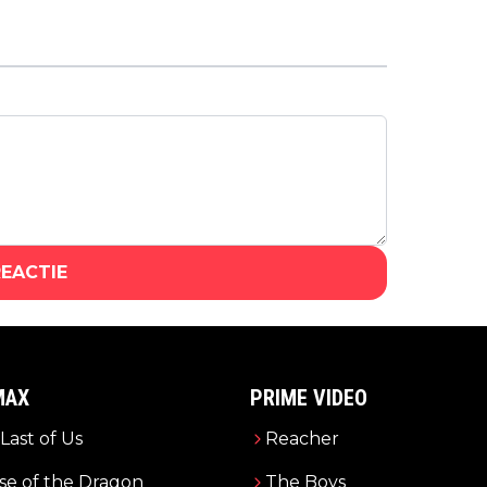
Heruitgave van klassieke Star Wars
Battlefront-games vanaf vandaag
eindelijk te spelen
REACTIE
MAX
PRIME VIDEO
Last of Us
Reacher
e of the Dragon
The Boys