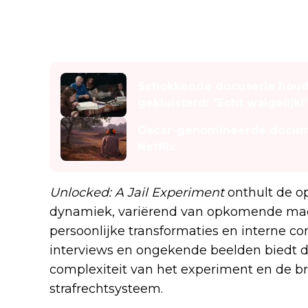
Lees ook
Schokkende docuserie houdt 
gekluisterd: "Echt walgelijk!
Oscar-genomineerde docume
Netflix
Unlocked: A Jail Experiment
onthult de o
dynamiek, variërend van opkomende mach
persoonlijke transformaties en interne con
interviews en ongekende beelden biedt de
complexiteit van het experiment en de br
strafrechtsysteem.