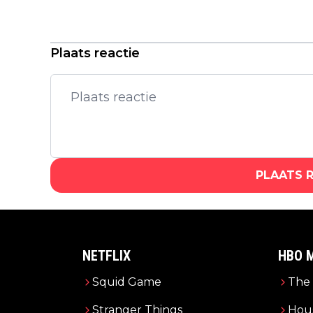
Jennifer Lopez gaat de strijd aan
met een rebelse robot in de eerste
teaser van 'Atlas'
Plaats reactie
PLAATS 
NETFLIX
HBO 
Squid Game
The 
Stranger Things
Hous