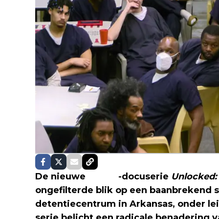
De nieuwe
Netflix
-docuserie
Unlocked: 
ongefilterde blik op een baanbrekend s
detentiecentrum in Arkansas, onder lei
serie belicht een radicale benadering v