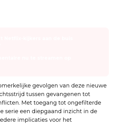
Netflix-kijkers aan de buis
”
ntaire nu te streamen op
pmerkelijke gevolgen van deze nieuwe
tsstrijd tussen gevangenen tot
flicten. Met toegang tot ongefilterde
 serie een diepgaand inzicht in de
edere implicaties voor het