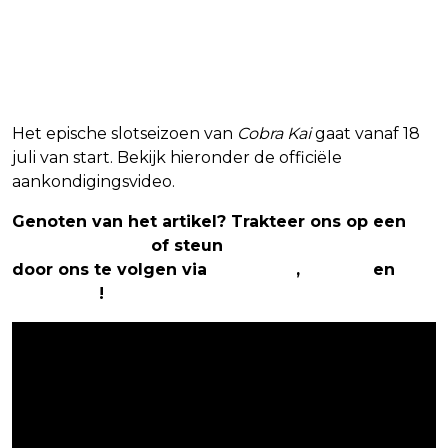
Het epische slotseizoen van
Cobra Kai
gaat vanaf 18
juli van start. Bekijk hieronder de officiële
aankondigingsvideo.
Genoten van het artikel? Trakteer ons op een
(virtuele) koffie
of steun
The Nerd Shepherd
door ons te volgen via
Facebook
,
Twitter
en
Instagram
!