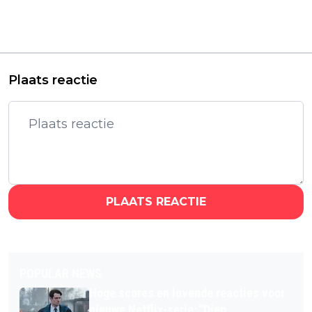
regisseur werkt aan
misdaadserie 'Tracker'
biografische
nu ook eindelijk te
dramafilm over
streamen in
Leonardo Da Vinci
Nederland
Plaats reactie
PLAATS REACTIE
POPULAR NEWS
Hoge scores en lovende reacties voor
nieuwe Netflix-serie: "Diep