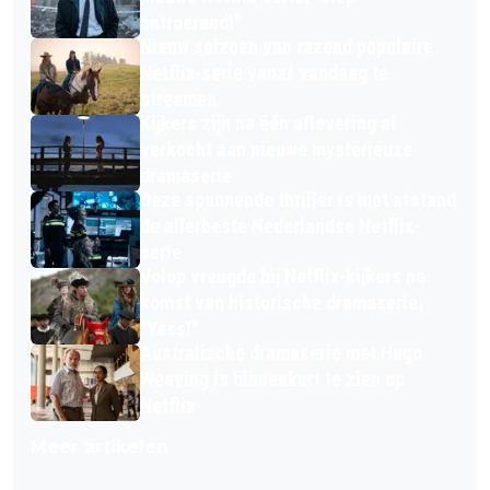
ontroerend!"
Nieuw seizoen van razend populaire
Netflix-serie vanaf vandaag te
streamen
Kijkers zijn na één aflevering al
verkocht aan nieuwe mysterieuze
dramaserie
Deze spannende thriller is met afstand
de allerbeste Nederlandse Netflix-
serie
Volop vreugde bij Netflix-kijkers na
komst van historische dramaserie:
"Yess!"
Australische dramaserie met Hugo
Weaving is binnenkort te zien op
Netflix
Meer artikelen