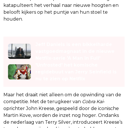
katapulteert het verhaal naar nieuwe hoogten en
belooft kijkers op het puntje van hun stoel te
houden.
Lees ook
Jeff Daniels is een bikkelharde
vastgoedmagnaat in de nieuwe
Netflix-serie 'A Man in Full'
'Unfrosted' het komische
regidebuut van Jerry Seinfield is
nu te zien op Netflix
Maar het draait niet alleen om de opwinding van de
competitie. Met de terugkeer van
Cobra Kai
-
oprichter John Kreese, gespeeld door de iconische
Martin Kove, worden de inzet nog hoger. Ondanks
de nederlaag van Terry Silver, introduceert Kreese’s