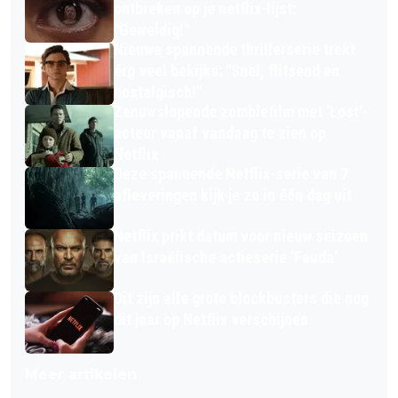
ontbreken op je netflix-lijst:
"Geweldig!"
Nieuwe spannende thrillerserie trekt
érg veel bekijks: "Snel, flitsend en
nostalgisch!"
Zenuwslopende zombiefilm met 'Lost'-
acteur vanaf vandaag te zien op
Netflix
Deze spannende Netflix-serie van 7
afleveringen kijk je zo in één dag uit
Netflix prikt datum voor nieuw seizoen
van Israëlische actieserie 'Fauda'
Dit zijn alle grote blockbusters die nog
dit jaar op Netflix verschijnen
Meer artikelen