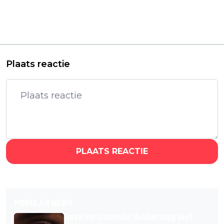
'Age of Mythology
Nieuwe Game of
Retold' gaat verder
Thrones-prequelserie
dan een gebruikelijke
vanaf eind 2025 te
definitive edition
zien op HBO Max
Plaats reactie
PLAATS REACTIE
POPULAR NEWS
Deze verslavende thriller mag niet