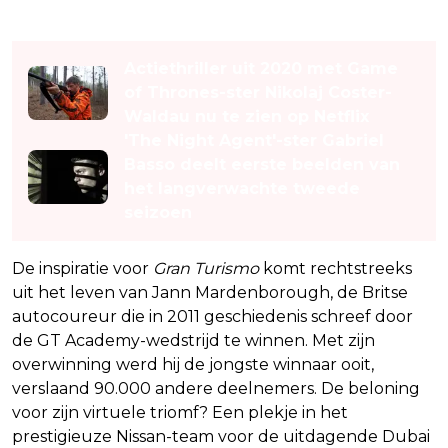
Lees ook
Actiethriller uit 2020 met Game
of Thrones-ster Nikolaj Coster-
Waldau nu te zien op Netflix
'The Night Agent'-ster Gabriel
Basso deelt eerste beelden van
het langverwachte tweede
seizoen
De inspiratie voor
Gran Turismo
komt rechtstreeks
uit het leven van Jann Mardenborough, de Britse
autocoureur die in 2011 geschiedenis schreef door
de GT Academy-wedstrijd te winnen. Met zijn
overwinning werd hij de jongste winnaar ooit,
verslaand 90.000 andere deelnemers. De beloning
voor zijn virtuele triomf? Een plekje in het
prestigieuze Nissan-team voor de uitdagende Dubai