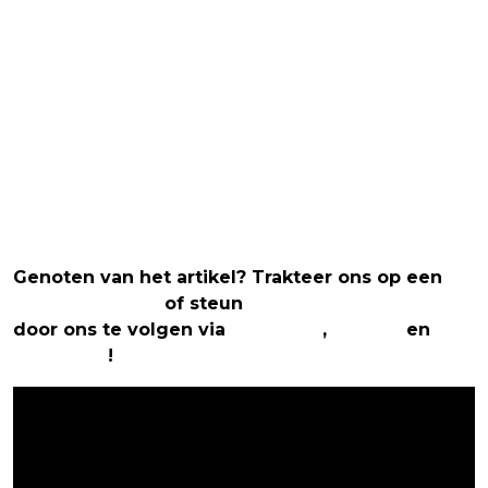
Genoten van het artikel? Trakteer ons op een
(virtuele) koffie
of steun
The Nerd Shepherd
door ons te volgen via
Facebook
,
Twitter
en
Instagram
!