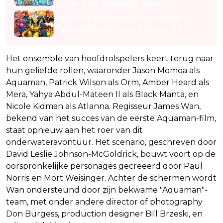
van 'The Fantastic Four'
Marvel deelt langverwachte
eerste trailer van X-men '97
Het ensemble van hoofdrolspelers keert terug naar
hun geliefde rollen, waaronder Jason Momoa als
Aquaman, Patrick Wilson als Orm, Amber Heard als
Mera, Yahya Abdul-Mateen II als Black Manta, en
Nicole Kidman als Atlanna. Regisseur James Wan,
bekend van het succes van de eerste Aquaman-film,
staat opnieuw aan het roer van dit
onderwateravontuur. Het scenario, geschreven door
David Leslie Johnson-McGoldrick, bouwt voort op de
oorspronkelijke personages gecreëerd door Paul
Norris en Mort Weisinger. Achter de schermen wordt
Wan ondersteund door zijn bekwame "Aquaman"-
team, met onder andere director of photography
Don Burgess, production designer Bill Brzeski, en