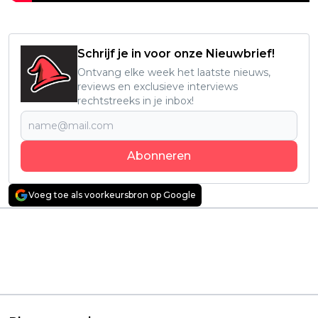
Schrijf je in voor onze Nieuwbrief!
Ontvang elke week het laatste nieuws,
reviews en exclusieve interviews
rechtstreeks in je inbox!
Abonneren
Voeg toe als voorkeursbron op Google
Vorig artikel
Volgend artikel
Netflix deelt laatste
Regisseur Oliver
trailer van 'Avatar: The
Stone volgende
Last Airbender'
maand in Nederland
voor nieuwe film
'Nuclear Now'