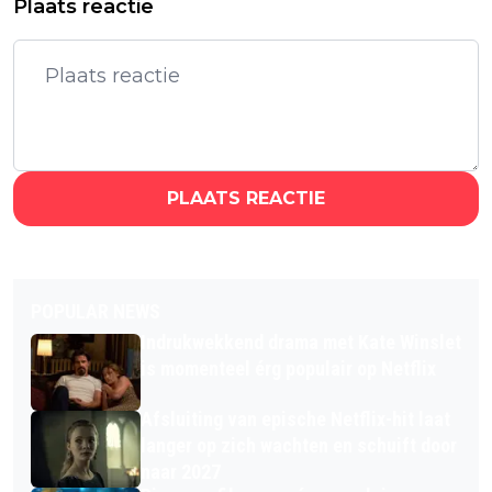
Plaats reactie
PLAATS REACTIE
POPULAR NEWS
Indrukwekkend drama met Kate Winslet
is momenteel érg populair op Netflix
Afsluiting van epische Netflix-hit laat
langer op zich wachten en schuift door
naar 2027