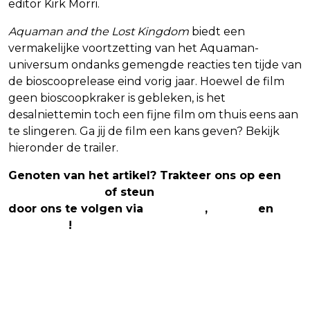
editor Kirk Morri.
Aquaman and the Lost Kingdom
biedt een
vermakelijke voortzetting van het Aquaman-
universum ondanks gemengde reacties ten tijde van
de bioscooprelease eind vorig jaar. Hoewel de film
geen bioscoopkraker is gebleken, is het
desalniettemin toch een fijne film om thuis eens aan
te slingeren. Ga jij de film een kans geven? Bekijk
hieronder de trailer.
Genoten van het artikel? Trakteer ons op een
(virtuele) koffie
of steun
The Nerd Shepherd
door ons te volgen via
Facebook
,
Twitter
en
Instagram
!