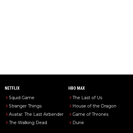
NETFLIX
HBO MAX
Squid Game
The Last of Us
Stranger Things
House of the Dragon
Avatar: The Last Airbender
Game of Thrones
The Walking Dead
Dune