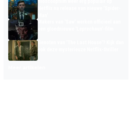
Bioscoopfilm weer érg populair op
Netflix na release van nieuwe 'Spider-
Man'
Makers van 'Saw' werken officieel aan
een gloednieuwe 'Leprechaun'-film
Genoten van 'The Last House'? Kijk dan
ook deze mysterieuze Netflix-thriller
Meer artikelen