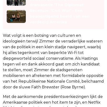
dramaserie 'The Diplomat'
Recensie: 'Civil War' - Een
beangstigend beeld van een
verdeeld Amerika
Wat volgt is een botsing van culturen en
ideologieën terwijl Zimmer de verraderlijke wateren
van de politiek in een klein stadje navigeert, waarbij
hij alles tegenkomt van beperkte Wi-Fi tot
diepgeworteld sociaal conservatisme. Als Hastings
tegen wil en dank akkoord gaat om zich kandidaat
te stellen, moet Zimmer de stadsgenoten
mobiliseren en afrekenen met formidabele oppositie
van het Republikeinse Nationale Comité, belichaamd
door de sluwe Faith Brewster (Rose Byrne).
Met de aankomende presidentsverkiezingen lijkt de
Amerikaanse politiek een hot item te zijn, en Netflix