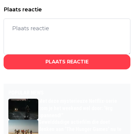
Plaats reactie
PLAATS REACTIE
POPULAR NEWS
Met deze mysterieuze Netflix-serie
kom je het weekend wel door: "érg
spannend!"
Gewelddadige actiefilm die doet
denken aan 'The Hunger Games' nu te