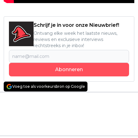
Schrijf je in voor onze Nieuwbrief!
Ontvang elke week het laatste nieuws,
reviews en exclusieve interviews
rechtstreeks in je inbox!
Abonneren
Voeg toe als voorkeursbron op Google
Vorig artikel
Volgend artikel
The Simpsons-fans
Bethesda heeft
rouwen om het
vandaag de
overlijden van 35 jaar
langverwachte next-
oude personage
gen update
uitgebracht voor
Fallout 4