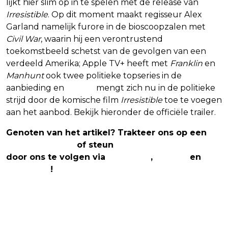
lijkt hier slim op in te spelen met de release van
Irresistible
. Op dit moment maakt regisseur Alex
Garland namelijk furore in de bioscoopzalen met
Civil War
, waarin hij een verontrustend
toekomstbeeld schetst van de gevolgen van een
verdeeld Amerika; Apple TV+ heeft met
Franklin
en
Manhunt
ook twee politieke topseries in de
aanbieding en
Netflix
mengt zich nu in de politieke
strijd door de komische film
Irresistible
toe te voegen
aan het aanbod. Bekijk hieronder de officiële trailer.
Genoten van het artikel? Trakteer ons op een
(virtuele) koffie
of steun
The Nerd Shepherd
door ons te volgen via
Facebook
,
Twitter
en
Instagram
!