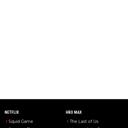
NETFLIX
HBO MAX
Squid Game
The Last of Us