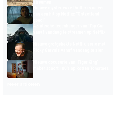
streamen
Nieuwe mysterieuze thriller is na één
dag een hit op Netflix: "Ontzettend
goed!"
Aziatische tegenhanger van 'Top Gun'
vanaf vandaag te streamen op Netflix
Nieuwe grofgebekte Netflix-serie met
Ricky Gervais vanaf vandaag te zien
Nieuwe docuserie van 'Tiger King'-
maker scoort 100% op Rotten Tomatoes
Meer artikelen