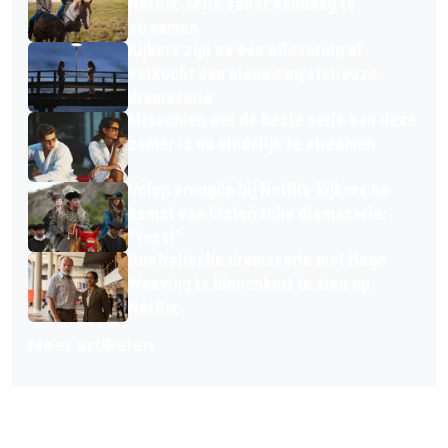
Netflix-serie vanaf vandaag te
streamen
Kijkers zijn na één aflevering al
verkocht aan nieuwe mysterieuze
dramaserie
Misschien wel dé beste serie van deze
zomer is nu eindelijk te streamen
Volop vreugde bij Netflix-kijkers na
komst van historische dramaserie:
"Yess!"
Australische dramaserie met Hugo
Weaving is binnenkort te zien op
Netflix
Meer artikelen