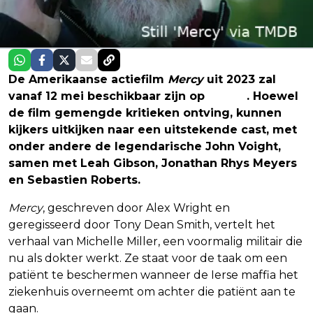
De Amerikaanse actiefilm
Mercy
uit 2023 zal
vanaf 12 mei beschikbaar zijn op
Netflix
. Hoewel
de film gemengde kritieken ontving, kunnen
kijkers uitkijken naar een uitstekende cast, met
onder andere de legendarische John Voight,
samen met Leah Gibson, Jonathan Rhys Meyers
en Sebastien Roberts.
Mercy
, geschreven door Alex Wright en
geregisseerd door Tony Dean Smith, vertelt het
verhaal van Michelle Miller, een voormalig militair die
nu als dokter werkt. Ze staat voor de taak om een
patiënt te beschermen wanneer de Ierse maffia het
ziekenhuis overneemt om achter die patiënt aan te
gaan.