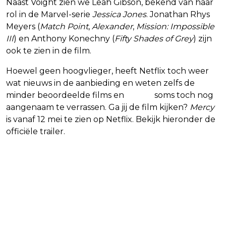
Naast Voight zien we Leah Gibson, bekend van haar
rol in de Marvel-serie
Jessica Jones
. Jonathan Rhys
Meyers (
Match Point
,
Alexander
,
Mission: Impossible
III
) en Anthony Konechny (
Fifty Shades of Grey
) zijn
ook te zien in de film.
Hoewel geen hoogvlieger, heeft Netflix toch weer
wat nieuws in de aanbieding en weten zelfs de
minder beoordeelde films en
series
soms toch nog
aangenaam te verrassen. Ga jij de film kijken?
Mercy
is vanaf 12 mei te zien op Netflix. Bekijk hieronder de
officiële trailer.