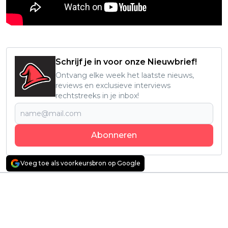
Schrijf je in voor onze Nieuwbrief!
Ontvang elke week het laatste nieuws,
reviews en exclusieve interviews
rechtstreeks in je inbox!
Abonneren
Voeg toe als voorkeursbron op Google
Vorig artikel
Volgend artikel
Opnames van Greta
Dit is alles wat we
Gerwig's 'The
weten over Guillermo
Chronicles of Narnia'-
del Toro's
film gaan in augustus
'Frankenstein' op