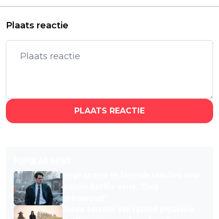
van start
Netflix
Plaats reactie
PLAATS REACTIE
POPULAR NEWS
Hoge scores en lovende reacties voor
nieuwe Netflix-serie: "Diep
ontroerend!"
Nieuw seizoen van razend populaire