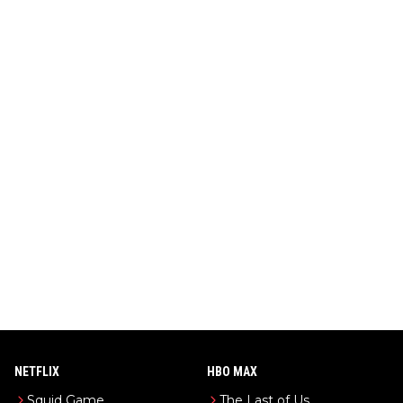
NETFLIX
HBO MAX
Squid Game
The Last of Us