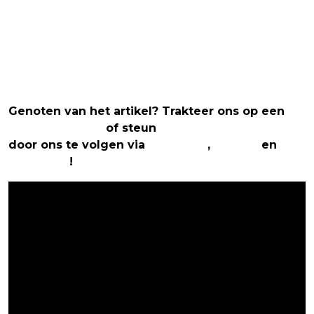
Genoten van het artikel? Trakteer ons op een
(virtuele) koffie
of steun
The Nerd Shepherd
door ons te volgen via
Facebook
,
Twitter
en
Instagram
!