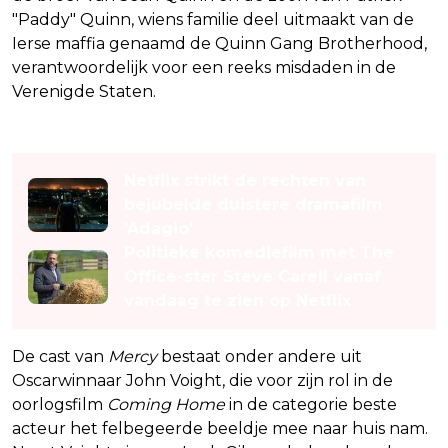
"Paddy" Quinn, wiens familie deel uitmaakt van de
Ierse maffia genaamd de Quinn Gang Brotherhood,
verantwoordelijk voor een reeks misdaden in de
Verenigde Staten.
Lees ook
Netflix strikt de rechten van
bejubelde duistere dramafilm
'Adagio'
Politieke komediefilm met The
Office-ster Steve Carell vanaf
vandaag te zien op Netflix
De cast van
Mercy
bestaat onder andere uit
Oscarwinnaar John Voight, die voor zijn rol in de
oorlogsfilm
Coming Home
in de categorie beste
acteur het felbegeerde beeldje mee naar huis nam.