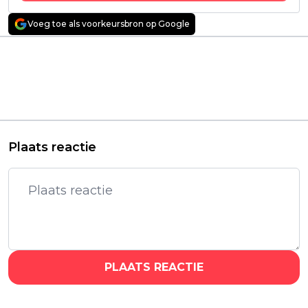
Voeg toe als voorkeursbron op Google
Vorig artikel
Volgend artikel
Veelbelovende
Undercover-makers
Nederlandse
komen met nieuwe
thrillerserie vanaf
Nederlandse Netflix-
vrijdag te zien op
serie: 'Amsterdam
Videoland
Empire'
Plaats reactie
PLAATS REACTIE