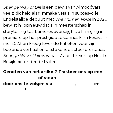
Strange Way of Life
is een bewijs van Almodóvars
veelzijdigheid als filmmaker. Na zijn succesvolle
Engelstalige debuut met
The Human Voice
in 2020,
bewijst hij opnieuw dat zijn meesterschap in
storytelling taalbarrières overstijgt. De film ging in
première op het prestigieuze Cannes Film Festival in
mei 2023 en kreeg lovende kritieken voor zijn
boeiende verhaal en uitstekende acteerprestaties.
Strange Way of Life
is vanaf 12 april te zien op Netflix.
Bekijk hieronder de trailer.
Genoten van het artikel? Trakteer ons op een
(virtuele) koffie
of steun
The Nerd Shepherd
door ons te volgen via
Facebook
,
Twitter
en
Instagram
!