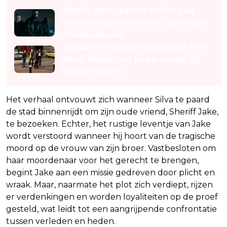
Netflix deelt eerste trailer van
nieuwe veelbelovende Zweedse
misdaadserie
Oscar-bekroonde dramafilm met
Rami Malek valt in de smaak bij
Netflix-kijkers
Het verhaal ontvouwt zich wanneer Silva te paard
de stad binnenrijdt om zijn oude vriend, Sheriff Jake,
te bezoeken. Echter, het rustige leventje van Jake
wordt verstoord wanneer hij hoort van de tragische
moord op de vrouw van zijn broer. Vastbesloten om
haar moordenaar voor het gerecht te brengen,
begint Jake aan een missie gedreven door plicht en
wraak. Maar, naarmate het plot zich verdiept, rijzen
er verdenkingen en worden loyaliteiten op de proef
gesteld, wat leidt tot een aangrijpende confrontatie
tussen verleden en heden.