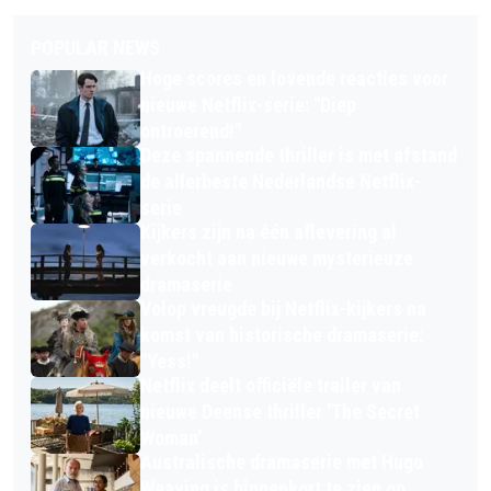
POPULAR NEWS
Hoge scores en lovende reacties voor
nieuwe Netflix-serie: "Diep
ontroerend!"
Deze spannende thriller is met afstand
de allerbeste Nederlandse Netflix-
serie
Kijkers zijn na één aflevering al
verkocht aan nieuwe mysterieuze
dramaserie
Volop vreugde bij Netflix-kijkers na
komst van historische dramaserie:
"Yess!"
Netflix deelt officiële trailer van
nieuwe Deense thriller 'The Secret
Woman'
Australische dramaserie met Hugo
Weaving is binnenkort te zien op