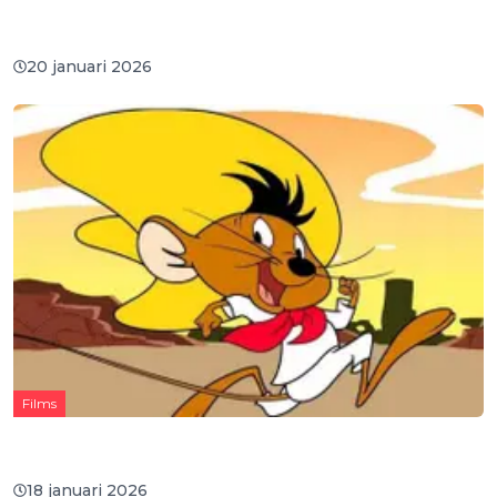
Netflix past overname Warner Bros. aan naar
cashdeal van 82,7 miljard dollar
20 januari 2026
Films
Warner Bros. werkt officieel aan een nieuwe
bioscoopfilm rond Speedy Gonzales
18 januari 2026