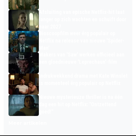
Afsluiting van epische Netflix-hit laat
langer op zich wachten en schuift door
naar 2027
Bioscoopfilm weer érg populair op
Netflix na release van nieuwe 'Spider-
Man'
Makers van 'Saw' werken officieel aan
een gloednieuwe 'Leprechaun'-film
Indrukwekkend drama met Kate Winslet
is momenteel érg populair op Netflix
Nieuwe mysterieuze thriller is na één
dag een hit op Netflix: "Ontzettend
goed!"
Meer artikelen