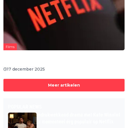
Films
Warner Bros. Discovery wijst overnamebod van
Paramount Skydance van de hand
17 december 2025
Meer artikelen
POPULAR NEWS
Indrukwekkend drama met Kate Winslet
is momenteel érg populair op Netflix