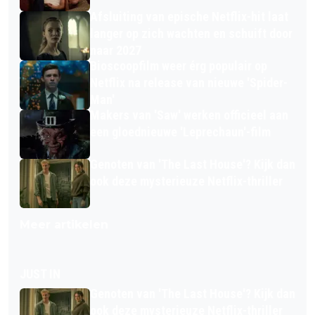
Afsluiting van epische Netflix-hit laat
langer op zich wachten en schuift door
naar 2027
Bioscoopfilm weer érg populair op
Netflix na release van nieuwe 'Spider-
Man'
Makers van 'Saw' werken officieel aan
een gloednieuwe 'Leprechaun'-film
Genoten van 'The Last House'? Kijk dan
ook deze mysterieuze Netflix-thriller
Meer artikelen
JUST IN
Genoten van 'The Last House'? Kijk dan
ook deze mysterieuze Netflix-thriller