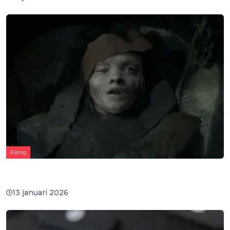
Films
'Evil Dead Rise'-maker jaagt de stuipen op het lijf
met de officiële teaser van 'The Mummy'
13 januari 2026