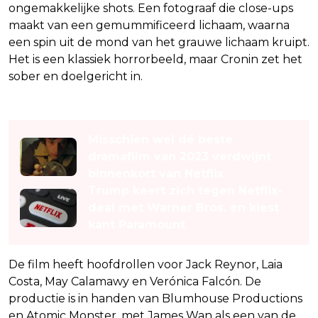
ongemakkelijke shots. Een fotograaf die close-ups
maakt van een gemummificeerd lichaam, waarna
een spin uit de mond van het grauwe lichaam kruipt.
Het is een klassiek horrorbeeld, maar Cronin zet het
sober en doelgericht in.
Lees ook
Misschien wel dé beste
dramafilm van 2023 verdwijnt
binnenkort van Netflix
Trump keert zich tegen Netflix-
deal met Warner Bros. en kiest
kant Paramount
De film heeft hoofdrollen voor Jack Reynor, Laia
Costa, May Calamawy en Verónica Falcón. De
productie is in handen van Blumhouse Productions
en Atomic Monster, met James Wan als een van de