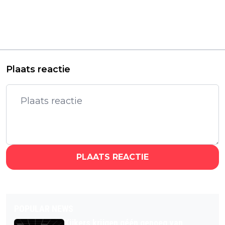
Vorig artikel
Volgend artikel
Alle seizoenen van
Wereldberoemde
iconische dramaserie
ziekenhuisserie 'ER'
met Chris Pratt nu te
komt al héél snel naar
zien op Netflix
Netflix
Plaats reactie
PLAATS REACTIE
POPULAR NEWS
Kijkers krijgen géén genoeg van