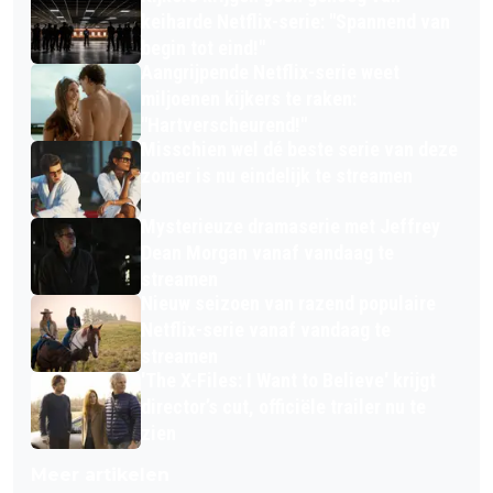
keiharde Netflix-serie: "Spannend van
begin tot eind!"
Aangrijpende Netflix-serie weet
miljoenen kijkers te raken:
"Hartverscheurend!"
Misschien wel dé beste serie van deze
zomer is nu eindelijk te streamen
Mysterieuze dramaserie met Jeffrey
Dean Morgan vanaf vandaag te
streamen
Nieuw seizoen van razend populaire
Netflix-serie vanaf vandaag te
streamen
'The X-Files: I Want to Believe' krijgt
director’s cut, officiële trailer nu te
zien
Meer artikelen