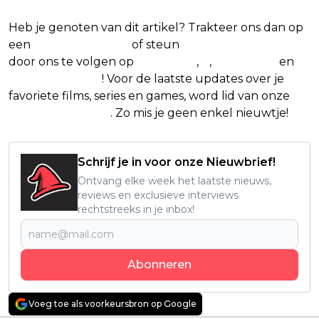
Heb je genoten van dit artikel? Trakteer ons dan op
een
(virtuele) koffie
of steun
The Nerd Shepherd
door ons te volgen op
Facebook
,
X
,
Instagram
en
Google Nieuws
! Voor de laatste updates over je
favoriete films, series en games, word lid van onze
Facebook-groep
. Zo mis je geen enkel nieuwtje!
Schrijf je in voor onze Nieuwbrief!
Ontvang elke week het laatste nieuws,
reviews en exclusieve interviews
rechtstreeks in je inbox!
Abonneren
Voeg toe als voorkeursbron op Google