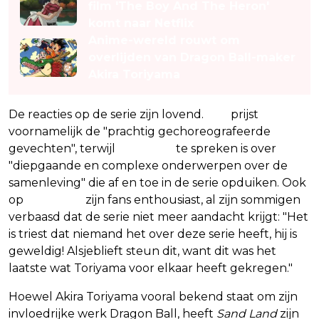
film 'The Boy And The Heron'
komt naar Netflix
Anime-wereld rouwt om
overlijden van Dragon Ball-maker
Akira Toriyama
De reacties op de serie zijn lovend.
IGN
prijst
voornamelijk de "prachtig gechoreografeerde
gevechten", terwijl
CBR.com
te spreken is over
"diepgaande en complexe onderwerpen over de
samenleving" die af en toe in de serie opduiken. Ook
op
Twitter/X
zijn fans enthousiast, al zijn sommigen
verbaasd dat de serie niet meer aandacht krijgt: "Het
is triest dat niemand het over deze serie heeft, hij is
geweldig! Alsjeblieft steun dit, want dit was het
laatste wat Toriyama voor elkaar heeft gekregen."
Hoewel Akira Toriyama vooral bekend staat om zijn
invloedrijke werk Dragon Ball, heeft
Sand Land
zijn