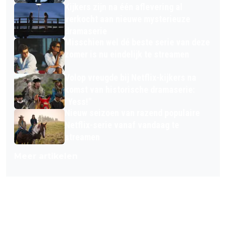
Kijkers zijn na één aflevering al
verkocht aan nieuwe mysterieuze
dramaserie
Misschien wel dé beste serie van deze
zomer is nu eindelijk te streamen
Volop vreugde bij Netflix-kijkers na
komst van historische dramaserie:
"Yess!"
Nieuw seizoen van razend populaire
Netflix-serie vanaf vandaag te
streamen
Meer artikelen