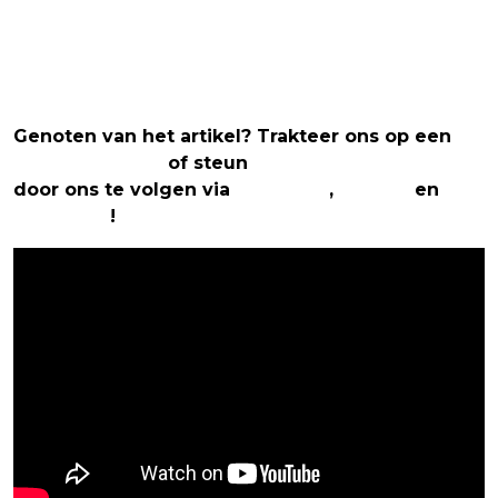
Genoten van het artikel? Trakteer ons op een
(virtuele) koffie
of steun
The Nerd Shepherd
door ons te volgen via
Facebook
,
Twitter
en
Instagram
!