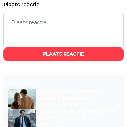
Plaats reactie
PLAATS REACTIE
POPULAR NEWS
Aangrijpende Netflix-serie weet
miljoenen kijkers te raken:
"Hartverscheurend!"
Hoge scores en lovende reacties voor
nieuwe Netflix-serie: "Diep
ontroerend!"