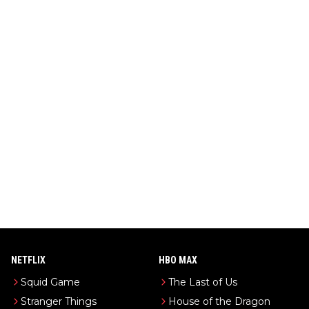
NETFLIX
HBO MAX
Squid Game
The Last of Us
Stranger Things
House of the Dragon