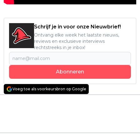
Schrijf je in voor onze Nieuwbrief!
Ontvang elke week het laatste nieuws,
reviews en exclusieve interviews
rechtstreeks in je inbox!
Abonneren
Voeg toe als voorkeursbron op Google
Vorig artikel
Volgend artikel
Director's Cut van
Deze onbeschrijfelijk
legendarische Duitse
walgelijke horrorfilm
oorlogsfilm vanaf
uit 2010 is in
vandaag te streamen
verschillende landen
op Netflix
verboden