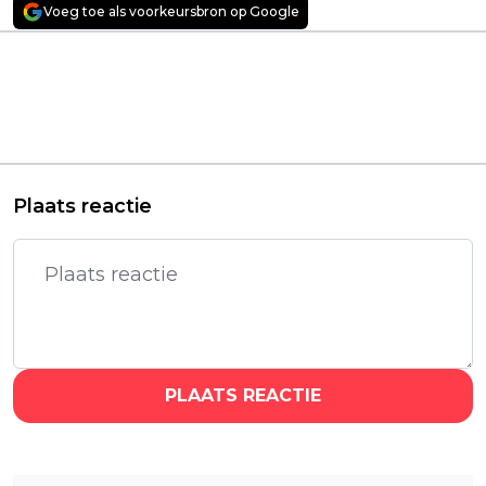
Voeg toe als voorkeursbron op Google
Vorig artikel
Volgend artikel
Square Enix lanceert
Magische nieuwe
vierdelige 'Final
fantasyserie
Fantasy: Rebirth'-
'Renegade Nell' vanaf
documentaire
vandaag te streamen
op Disney+
Plaats reactie
PLAATS REACTIE