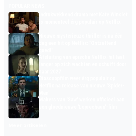
POPULAR NEWS
Indrukwekkend drama met Kate Winslet
is momenteel érg populair op Netflix
Nieuwe mysterieuze thriller is na één
dag een hit op Netflix: "Ontzettend
goed!"
Afsluiting van epische Netflix-hit laat
langer op zich wachten en schuift door
naar 2027
Bioscoopfilm weer érg populair op
Netflix na release van nieuwe 'Spider-
Man'
Makers van 'Saw' werken officieel aan
een gloednieuwe 'Leprechaun'-film
Meer artikelen