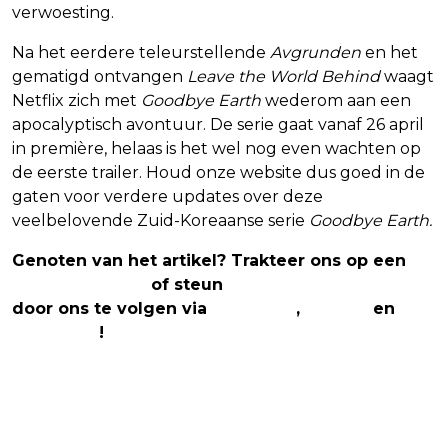
verwoesting.
Na het eerdere teleurstellende
Avgrunden
en het
gematigd ontvangen
Leave the World Behind
waagt
Netflix zich met
Goodbye Earth
wederom aan een
apocalyptisch avontuur. De serie gaat vanaf 26 april
in première, helaas is het wel nog even wachten op
de eerste trailer. Houd onze website dus goed in de
gaten voor verdere updates over deze
veelbelovende Zuid-Koreaanse serie
Goodbye Earth.
Genoten van het artikel? Trakteer ons op een
(virtuele) koffie
of steun
The Nerd Shepherd
door ons te volgen via
Facebook
,
Twitter
en
Instagram
!