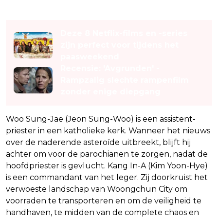
Lees ook
Deze 8 Netflix-films en -series
zijn perfect voor tijdens het
paasweekend
Recensie: 'Avgrunden' -
Rampzalig slechte rampenfilm
zonder enige diepgang
Woo Sung-Jae (Jeon Sung-Woo) is een assistent-
priester in een katholieke kerk. Wanneer het nieuws
over de naderende asteroïde uitbreekt, blijft hij
achter om voor de parochianen te zorgen, nadat de
hoofdpriester is gevlucht. Kang In-A (Kim Yoon-Hye)
is een commandant van het leger. Zij doorkruist het
verwoeste landschap van Woongchun City om
voorraden te transporteren en om de veiligheid te
handhaven, te midden van de complete chaos en