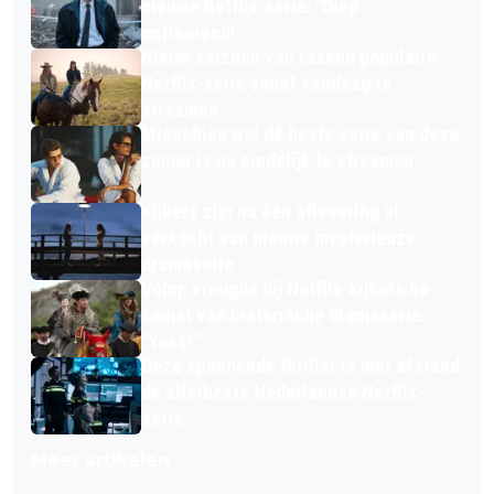
nieuwe Netflix-serie: "Diep
ontroerend!"
Nieuw seizoen van razend populaire
Netflix-serie vanaf vandaag te
streamen
Misschien wel dé beste serie van deze
zomer is nu eindelijk te streamen
Kijkers zijn na één aflevering al
verkocht aan nieuwe mysterieuze
dramaserie
Volop vreugde bij Netflix-kijkers na
komst van historische dramaserie:
"Yess!"
Deze spannende thriller is met afstand
de allerbeste Nederlandse Netflix-
serie
Meer artikelen