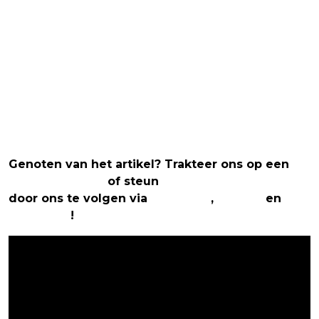
Genoten van het artikel? Trakteer ons op een
(virtuele) koffie
of steun
The Nerd Shepherd
door ons te volgen via
Facebook
,
Twitter
en
Instagram
!