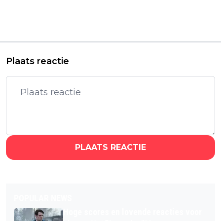
Adrienne King hint
Leerdam schittert in
naar release van
gelikte Netflix-
prequelserie 'Crystal
reclame van 'Avatar:
Lake'
The Last Airbender'
Plaats reactie
PLAATS REACTIE
POPULAR NEWS
Hoge scores en lovende reacties voor