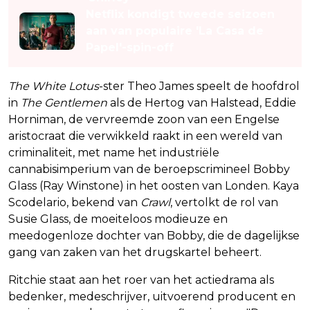
Netflix kondigt tweede seizoen
aan van populaire 'La Casa de
Papel'-spin-off
The White Lotus
-ster Theo James speelt de hoofdrol
in
The Gentlemen
als de Hertog van Halstead, Eddie
Horniman, de vervreemde zoon van een Engelse
aristocraat die verwikkeld raakt in een wereld van
criminaliteit, met name het industriële
cannabisimperium van de beroepscrimineel Bobby
Glass (Ray Winstone) in het oosten van Londen. Kaya
Scodelario, bekend van
Crawl
, vertolkt de rol van
Susie Glass, de moeiteloos modieuze en
meedogenloze dochter van Bobby, die de dagelijkse
gang van zaken van het drugskartel beheert.
Ritchie staat aan het roer van het actiedrama als
bedenker, medeschrijver, uitvoerend producent en