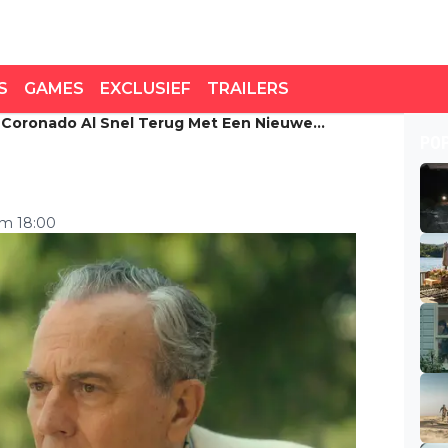
S
GAMES
EXCLUSIEF
TRAILERS
é Coronado Al Snel Terug Met Een Nieuwe
Coronado al snel terug
PO
rie
om 18:00