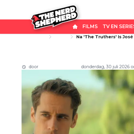
FILMS
TV EN SERIE
Startpagina
Series
Na 'The Truthers' Is Jos
Na 'The Truthers' is José 
Netflix-Serie
met een nieuwe Netflix-se
door
Carlo van Remortel
donderdag, 30 juli 2026 