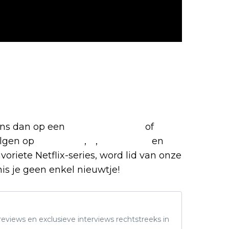
favoriete Netflix-films en
 ons dan op een
(virtuele) koffie
of
olgen op
Facebook
,
X
,
Instagram
en
avoriete Netflix-series, word lid van onze
s je geen enkel nieuwtje!
eviews en exclusieve interviews rechtstreeks in