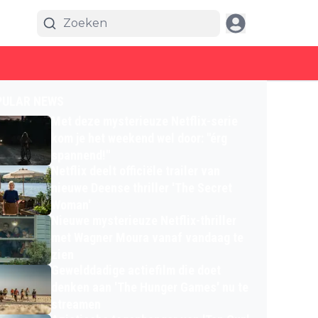
PULAR NEWS
Met deze mysterieuze Netflix-serie
kom je het weekend wel door: "érg
spannend!"
Netflix deelt officiële trailer van
nieuwe Deense thriller 'The Secret
Woman'
Nieuwe mysterieuze Netflix-thriller
met Wagner Moura vanaf vandaag te
zien
Gewelddadige actiefilm die doet
denken aan 'The Hunger Games' nu te
streamen