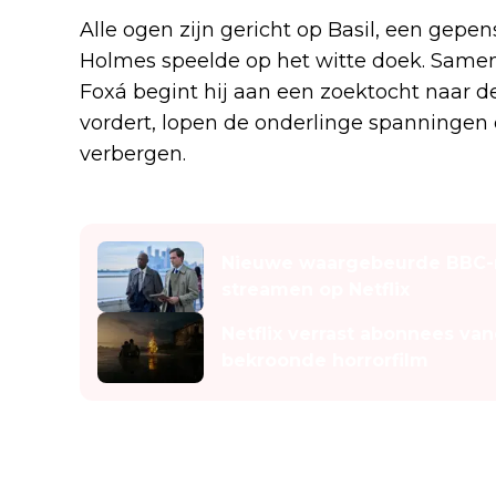
Alle ogen zijn gericht op Basil, een gepen
Holmes speelde op het witte doek. Samen 
Foxá begint hij aan een zoektocht naar d
vordert, lopen de onderlinge spanningen op
verbergen.
Lees ook
Nieuwe waargebeurde BBC-r
streamen op Netflix
Netflix verrast abonnees v
bekroonde horrorfilm
Entrevías-ster José Coron