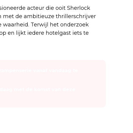
sioneerde acteur die ooit Sherlock
met de ambitieuze thrillerschrijver
e waarheid. Terwijl het onderzoek
 en lijkt iedere hotelgast iets te
ampenserie vanaf vandaag te
andaag met de komst van deze
ado