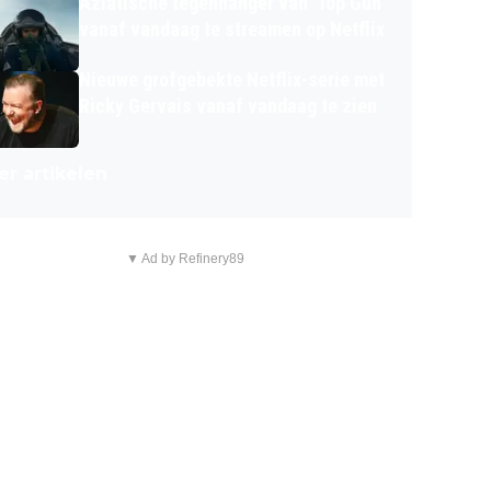
Aziatische tegenhanger van 'Top Gun'
vanaf vandaag te streamen op Netflix
Nieuwe grofgebekte Netflix-serie met
Ricky Gervais vanaf vandaag te zien
r artikelen
▼ Ad by Refinery89