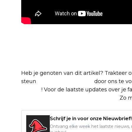
Blijf op de hoogte van jouw 
-series
Heb je genoten van dit artikel? Trakteer
steun
The Nerd Shepherd
door ons te v
Google
! Voor de laatste updates over je f
Alles over Netflix Facebook-groep.
Zo mi
Schrijf je in voor onze Nieuwbrief!
Ontvang elke week het laatste nieuws, r