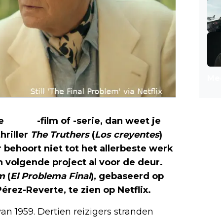
Mee
we
Netflix
-film of -serie, dan weet je
hriller
The Truthers
(
Los creyentes
)
 behoort niet tot het allerbeste werk
n volgende project al voor de deur.
em
(
El Problema Final
), gebaseerd op
érez-Reverte, te zien op Netflix.
van 1959. Dertien reizigers stranden