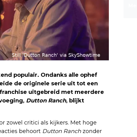
Mee
kend populair. Ondanks alle ophef
ide de originele serie uit tot een
 franchise uitgebreid met meerdere
evoeging,
Dutton Ranch
, blijkt
 zowel critici als kijkers. Met hoge
eacties behoort
Dutton Ranch
zonder