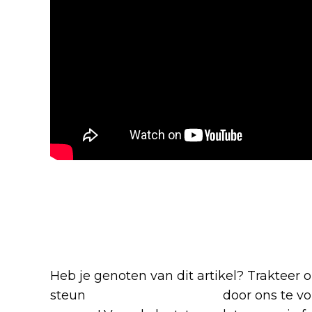
Blijf op de hoogte van jouw 
-series
Heb je genoten van dit artikel? Trakteer
steun
The Nerd Shepherd
door ons te v