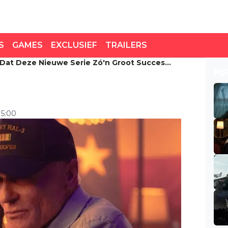
S
GAMES
EXCLUSIEF
TRAILERS
at Deze Nieuwe Serie Zó'n Groot Succes
 deze nieuwe serie zó'n
PO
15:00