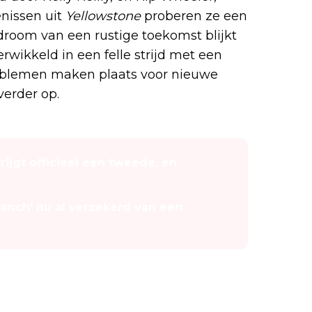
enissen uit
Yellowstone
proberen ze een
droom van een rustige toekomst blijkt
erwikkeld in een felle strijd met een
oblemen maken plaats voor nieuwe
verder op.
rijgt officieel een tweede, én
Ranch' nu al verzekerd van een
e