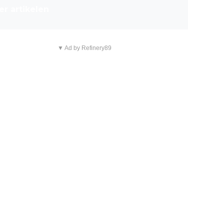
r artikelen
▼ Ad by Refinery89