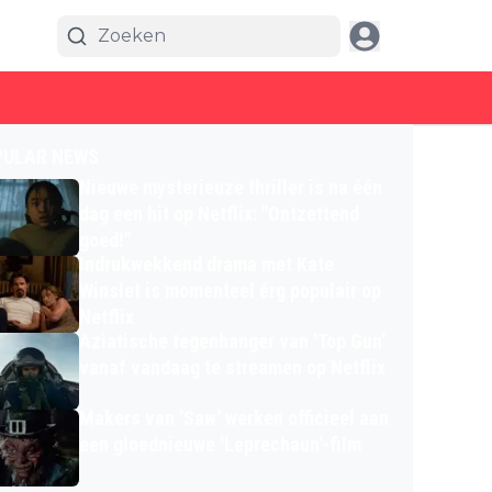
PULAR NEWS
Nieuwe mysterieuze thriller is na één
dag een hit op Netflix: "Ontzettend
goed!"
Indrukwekkend drama met Kate
Winslet is momenteel érg populair op
Netflix
Aziatische tegenhanger van 'Top Gun'
vanaf vandaag te streamen op Netflix
Makers van 'Saw' werken officieel aan
een gloednieuwe 'Leprechaun'-film