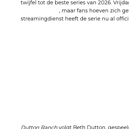
twijfel tot de beste series van 2026. Vrijd
SkyShowtime
, maar fans hoeven zich g
streamingdienst heeft de serie nu al offi
Beth en Rip beginnen opni
Dutton Ranch
volgt Beth Dutton, gespeeld