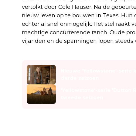
vertolkt door Cole Hauser. Na de gebeurt
nieuw leven op te bouwen in Texas. Hun 
echter al snel onmogelijk. Het stel raakt v
machtige concurrerende ranch. Oude pr
vijanden en de spanningen lopen steeds 
Lees ook
Nieuwe 'Yellowstone'-serie k
derde seizoen
'Yellowstone'-serie 'Dutton 
tweede seizoen
Grote hit voor SkyShowtim