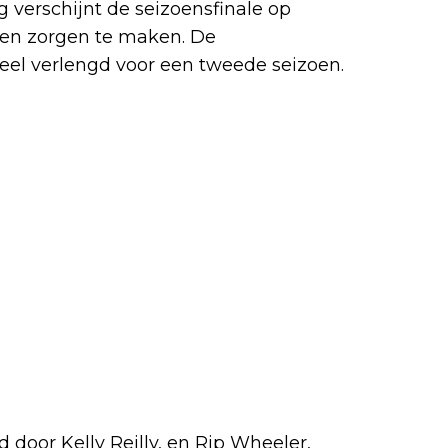
ag verschijnt de seizoensfinale op
een zorgen te maken. De
cieel verlengd voor een tweede seizoen.
euw
 door Kelly Reilly, en Rip Wheeler,