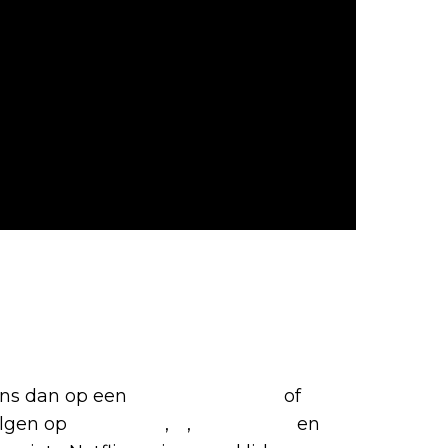
favoriete Netflix-films en
 ons dan op een
(virtuele) koffie
of
olgen op
Facebook
,
X
,
Instagram
en