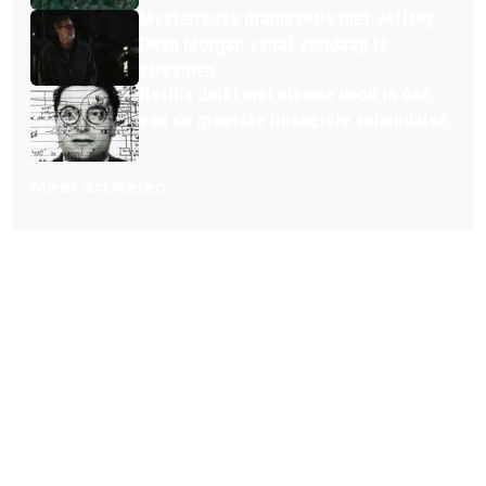
Mysterieuze dramaserie met Jeffrey
Dean Morgan vanaf vandaag te
streamen
Netflix duikt met nieuwe docu in één
van de grootste financiële schandalen
Meer artikelen