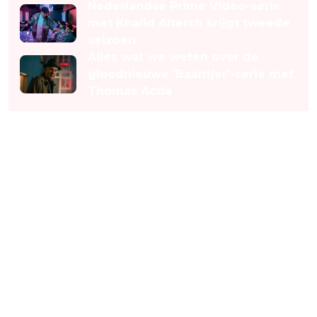
Nederlandse Prime Video-serie
met Khalid Alterch krijgt tweede
seizoen
Alles wat we weten over de
gloednieuwe 'Baantjer'-serie met
Thomas Acda