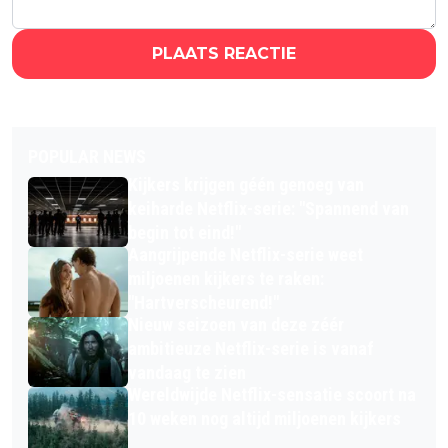
PLAATS REACTIE
POPULAR NEWS
Kijkers krijgen géén genoeg van
keiharde Netflix-serie: "Spannend van
begin tot eind!"
Aangrijpende Netflix-serie weet
miljoenen kijkers te raken:
"Hartverscheurend!"
Nieuw seizoen van deze zéér
ambitieuze Netflix-serie is vanaf
vandaag te zien
Wereldwijde Netflix-sensatie scoort na
10 weken nog altijd miljoenen kijkers