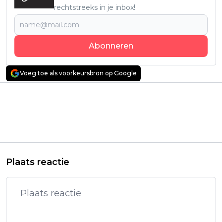
rechtstreeks in je inbox!
Abonneren
Voeg toe als voorkeursbron op Google
Vorig artikel
Volgend artikel
Einde van 'Human
Niemand zag
Vapor' uitgelegd:
aankomen dat deze
Krijgt de Netflix-serie
nieuwe serie zó'n
een tweede seizoen?
groot succes zou
worden
Plaats reactie