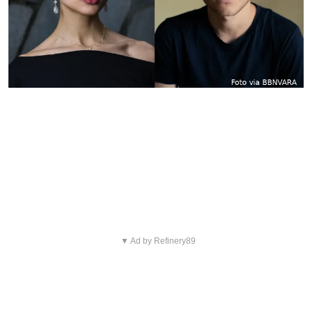
Blijf op de hoogte van jouw
favoriete Netflix-films en -
series
▼ Ad by Refinery89