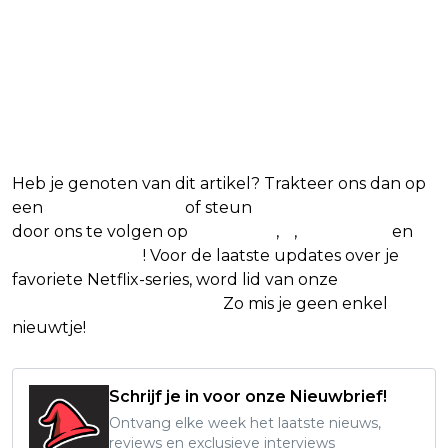
Heb je genoten van dit artikel? Trakteer ons dan op
een
(virtuele) koffie
of steun
The Nerd Shepherd
door ons te volgen op
Facebook
,
X
,
Instagram
en
Google Nieuws
! Voor de laatste updates over je
favoriete Netflix-series, word lid van onze
Alles over
Netflix Facebook-groep.
Zo mis je geen enkel
nieuwtje!
Schrijf je in voor onze Nieuwbrief!
Ontvang elke week het laatste nieuws,
reviews en exclusieve interviews