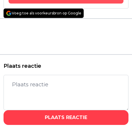
Voeg toe als voorkeursbron op Google
Vorig artikel
Volgend artikel
Brandon Sanderson
Netflix deelt eerste
deelt belangrijke
beelden van nieuwe
update over
waargebeurde thriller
verfilming van
'UNABOMBER'
'Mistborn'
Plaats reactie
PLAATS REACTIE