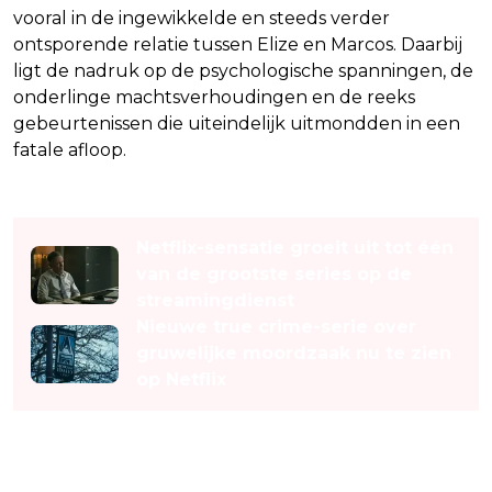
vooral in de ingewikkelde en steeds verder
ontsporende relatie tussen Elize en Marcos. Daarbij
ligt de nadruk op de psychologische spanningen, de
onderlinge machtsverhoudingen en de reeks
gebeurtenissen die uiteindelijk uitmondden in een
fatale afloop.
Lees ook
Netflix-sensatie groeit uit tot één
van de grootste series op de
streamingdienst
Nieuwe true crime-serie over
gruwelijke moordzaak nu te zien
op Netflix
Kijkers zijn diep onder de