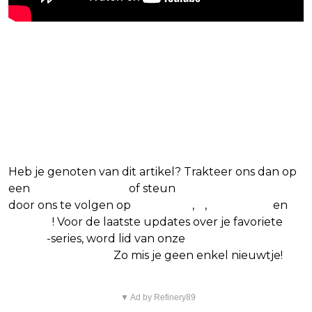
Blijf op de hoogte van jouw
favoriete Netflix-films en -
series
Heb je genoten van dit artikel? Trakteer ons dan op
een
(virtuele) koffie
of steun
The Nerd Shepherd
door ons te volgen op
Facebook
,
X
,
Instagram
en
Google
! Voor de laatste updates over je favoriete
Netflix
-series, word lid van onze
Alles over Netflix
Facebook-groep.
Zo mis je geen enkel nieuwtje!
▼ Ad by Refinery89