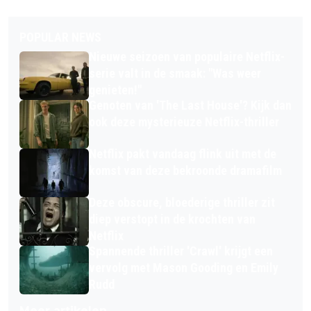
POPULAR NEWS
Nieuwe seizoen van populaire Netflix-
serie valt in de smaak: "Was weer
genieten!"
Genoten van 'The Last House'? Kijk dan
ook deze mysterieuze Netflix-thriller
Netflix pakt vandaag flink uit met de
komst van deze bekroonde dramafilm
Deze obscure, bloederige thriller zit
diep verstopt in de krochten van
Netflix
Spannende thriller 'Crawl' krijgt een
vervolg met Mason Gooding en Emily
Rudd
Meer artikelen