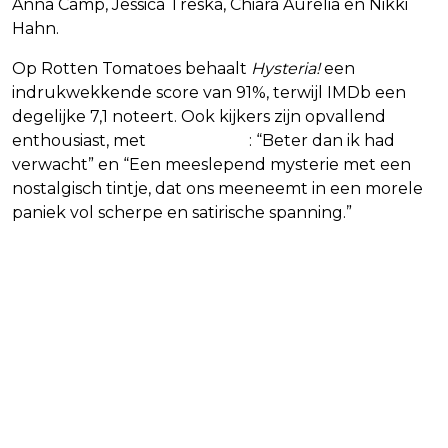
Anna Camp, Jessica Treska, Chiara Aurelia en Nikki
Hahn.
Op Rotten Tomatoes behaalt
Hysteria!
een
indrukwekkende score van 91%, terwijl IMDb een
degelijke 7,1 noteert. Ook kijkers zijn opvallend
enthousiast, met
reacties als
: “Beter dan ik had
verwacht” en “Een meeslepend mysterie met een
nostalgisch tintje, dat ons meeneemt in een morele
paniek vol scherpe en satirische spanning.”