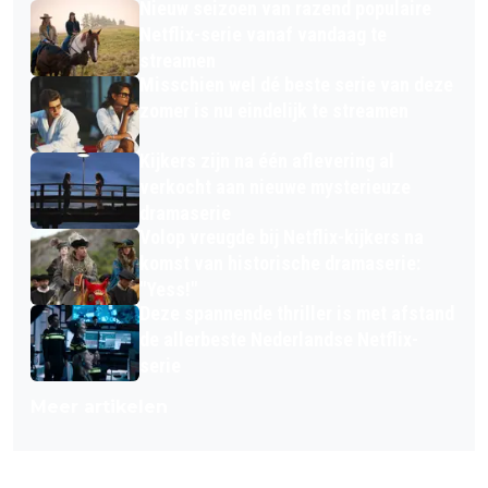
Nieuw seizoen van razend populaire
Netflix-serie vanaf vandaag te
streamen
Misschien wel dé beste serie van deze
zomer is nu eindelijk te streamen
Kijkers zijn na één aflevering al
verkocht aan nieuwe mysterieuze
dramaserie
Volop vreugde bij Netflix-kijkers na
komst van historische dramaserie:
"Yess!"
Deze spannende thriller is met afstand
de allerbeste Nederlandse Netflix-
serie
Meer artikelen