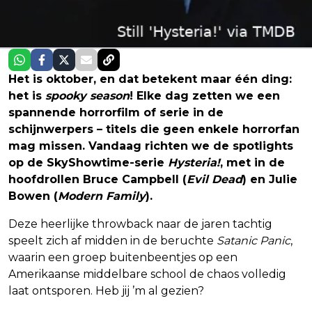
Het is oktober, en dat betekent maar één ding:
het is
spooky season
! Elke dag zetten we een
spannende horrorfilm of serie in de
schijnwerpers – titels die geen enkele horrorfan
mag missen. Vandaag richten we de spotlights
op de SkyShowtime-serie
Hysteria!
, met in de
hoofdrollen Bruce Campbell (
Evil Dead
) en Julie
Bowen (
Modern Family
).
Deze heerlijke throwback naar de jaren tachtig
speelt zich af midden in de beruchte
Satanic Panic
,
waarin een groep buitenbeentjes op een
Amerikaanse middelbare school de chaos volledig
laat ontsporen. Heb jij ’m al gezien?