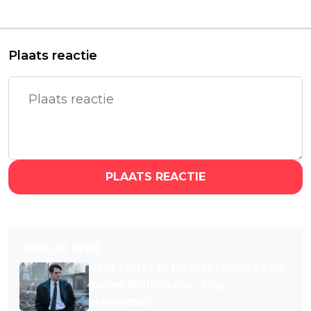
echte monster?
Black hier de plank
mis
Plaats reactie
PLAATS REACTIE
POPULAR NEWS
Hoge scores en lovende reacties voor
nieuwe Netflix-serie: "Diep
ontroerend!"