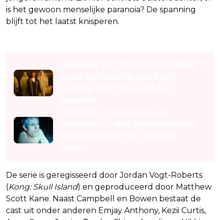
is het gewoon menselijke paranoia? De spanning
blijft tot het laatst knisperen.
Lees ook
Genoten van 'The Ed Gein Story'?
Deze horrorserie van Ryan
Murphy drijft pas écht tot
waanzin
Recensie: 'The Man in My
Basement' – een psychologisch
machtsspel in een donkere
kelder
De serie is geregisseerd door Jordan Vogt-Roberts
(
Kong: Skull Island
) en geproduceerd door Matthew
Scott Kane. Naast Campbell en Bowen bestaat de
cast uit onder anderen Emjay Anthony, Kezii Curtis,