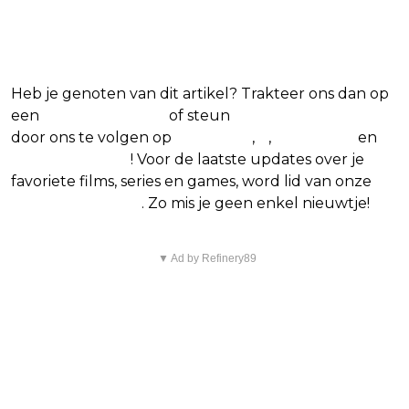
Blijf op de hoogte van jouw
favoriete films en series
Heb je genoten van dit artikel? Trakteer ons dan op
een
(virtuele) koffie
of steun
The Nerd Shepherd
door ons te volgen op
Facebook
,
X
,
Instagram
en
Google Nieuws
! Voor de laatste updates over je
favoriete films, series en games, word lid van onze
Facebook-groep
. Zo mis je geen enkel nieuwtje!
▼ Ad by Refinery89