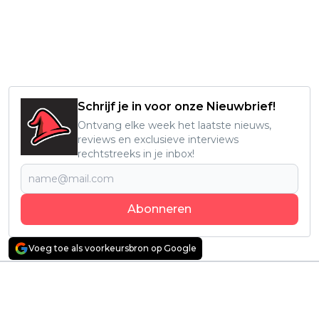
Schrijf je in voor onze Nieuwbrief!
Ontvang elke week het laatste nieuws,
reviews en exclusieve interviews
rechtstreeks in je inbox!
Abonneren
Voeg toe als voorkeursbron op Google
Vorig artikel
Volgend artikel
Einde van 'Monster:
Recensie: 'Play Dirty' –
The Ed Gein Story'
helaas slaat de anders
uitgelegd: wie was het
zo gevatte Shane