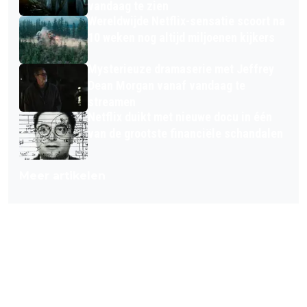
vandaag te zien
Wereldwijde Netflix-sensatie scoort na
10 weken nog altijd miljoenen kijkers
Mysterieuze dramaserie met Jeffrey
Dean Morgan vanaf vandaag te
streamen
Netflix duikt met nieuwe docu in één
van de grootste financiële schandalen
Meer artikelen