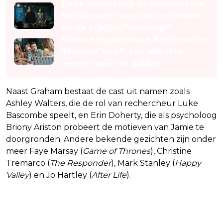
Deze spannende Scandinavische
Netflix-serie mag niet ontbreken
op de kijklijst: "Grimmig!"
Nieuwe mysterieuze Netflix-serie
'Medusa' heeft een officiële
eerste trailer te pakken
Naast Graham bestaat de cast uit namen zoals
Ashley Walters, die de rol van rechercheur Luke
Bascombe speelt, en Erin Doherty, die als psycholoog
Briony Ariston probeert de motieven van Jamie te
doorgronden. Andere bekende gezichten zijn onder
meer Faye Marsay (
Game of Thrones
), Christine
Tremarco (
The Responder
), Mark Stanley (
Happy
Valley
) en Jo Hartley (
After Life
).