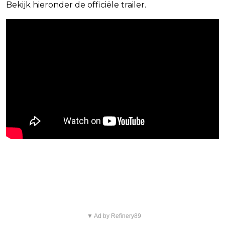
Bekijk hieronder de officiële trailer.
Blijf op de hoogte van jouw favoriete
Netflix-films en -series
▼ Ad by Refinery89