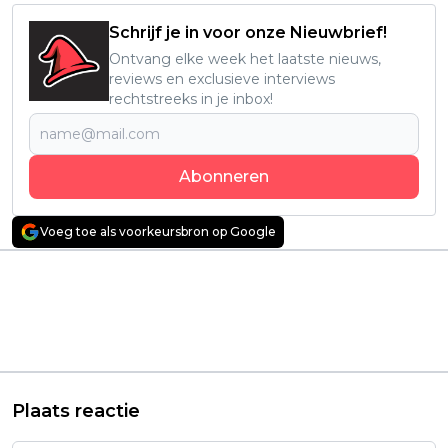
Schrijf je in voor onze Nieuwbrief!
Ontvang elke week het laatste nieuws,
reviews en exclusieve interviews
rechtstreeks in je inbox!
Abonneren
Voeg toe als voorkeursbron op Google
Vorig artikel
Volgend artikel
Exclusief: The Man in
Inspirerende
Yellow-acteur
dramamfilm 'The
Douglas E. Hughes
Forge' heeft een
over seizoensfinale
releasedatum op
FROM: "Krankzinnig!"
Netflix
Plaats reactie