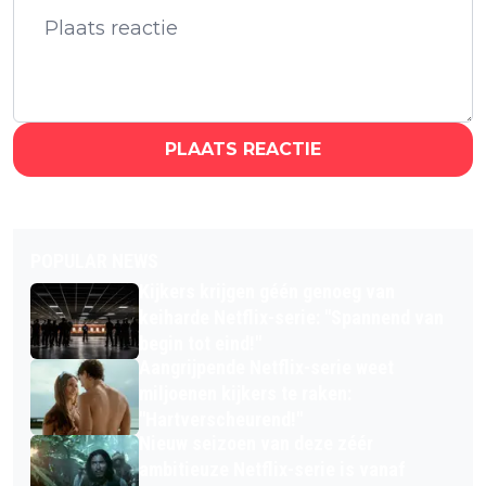
PLAATS REACTIE
POPULAR NEWS
Kijkers krijgen géén genoeg van
keiharde Netflix-serie: "Spannend van
begin tot eind!"
Aangrijpende Netflix-serie weet
miljoenen kijkers te raken:
"Hartverscheurend!"
Nieuw seizoen van deze zéér
ambitieuze Netflix-serie is vanaf