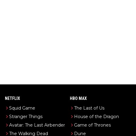
NETFLIX
HBO MAX
Squid Game
The Last of Us
Stranger Things
House of the Dragon
Avatar: The Last Airbender
Game of Thrones
The Walking Dead
Dune