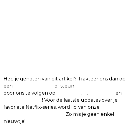
Heb je genoten van dit artikel? Trakteer ons dan op
een
(virtuele) koffie
of steun
The Nerd Shepherd
door ons te volgen op
Facebook
,
X
,
Instagram
en
Google Nieuws
! Voor de laatste updates over je
favoriete Netflix-series, word lid van onze
Alles over
Netflix Facebook-groep
.
Zo mis je geen enkel
nieuwtje!