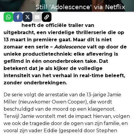
Netflix
heeft de officiële trailer van
Adolescence
uitgebracht, een vierdelige thrillerserie die op
13 maart in première gaat. Maar dit is niet
zomaar een serie –
Adolescence
valt op door de
unieke productietechniek: elke aflevering is
gefilmd in één ononderbroken take. Dat
betekent dat je als kijker de volledige
intensiteit van het verhaal in real-time beleeft,
zonder onderbrekingen.
De serie volgt de arrestatie van de 13-jarige Jamie
Miller (nieuwkomer Owen Cooper), die wordt
beschuldigd van de moord op een klasgenoot.
Terwijl Jamie worstelt met de impact hiervan, volgen
we ook de tragedie door de ogen van zijn familie, en
vooral zijn vader Eddie (gespeeld door Stephen