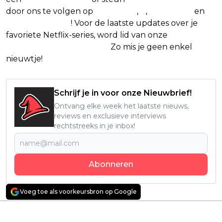
door ons te volgen op
Facebook
,
X
,
Instagram
en
Google Nieuws
! Voor de laatste updates over je
favoriete Netflix-series, word lid van onze
Alles over
Netflix Facebook-groep
.
Zo mis je geen enkel
nieuwtje!
Schrijf je in voor onze Nieuwbrief!
Ontvang elke week het laatste nieuws,
reviews en exclusieve interviews
rechtstreeks in je inbox!
Abonneren
Voeg toe als voorkeursbron op Google
Vorig artikel
Volgend artikel
'Adolescence' trailer:
Prime Video onthult