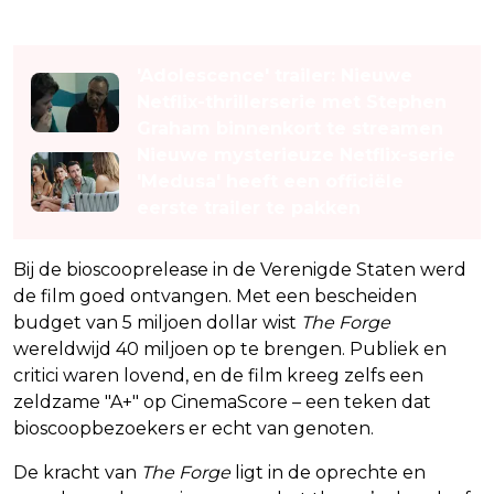
Lees ook
'Adolescence' trailer: Nieuwe
Netflix-thrillerserie met Stephen
Graham binnenkort te streamen
Nieuwe mysterieuze Netflix-serie
'Medusa' heeft een officiële
eerste trailer te pakken
Bij de bioscooprelease in de Verenigde Staten werd
de film goed ontvangen. Met een bescheiden
budget van 5 miljoen dollar wist
The Forge
wereldwijd 40 miljoen op te brengen. Publiek en
critici waren lovend, en de film kreeg zelfs een
zeldzame "A+" op CinemaScore – een teken dat
bioscoopbezoekers er echt van genoten.
De kracht van
The Forge
ligt in de oprechte en