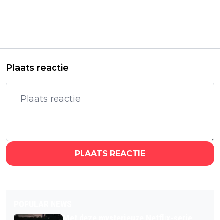
Nieuwe Netflix-
epische, nieuwe trailer
thrillerserie met
voor historische
Stephen Graham
dramaserie 'House of
binnenkort te
David'
streamen
Plaats reactie
PLAATS REACTIE
POPULAR NEWS
Met deze mysterieuze Netflix-serie