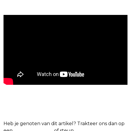
Blijf op de hoogte van jouw favoriete
Netflix-films en -series
Heb je genoten van dit artikel? Trakteer ons dan op
een
(virtuele) koffie
of steun
The Nerd Shepherd