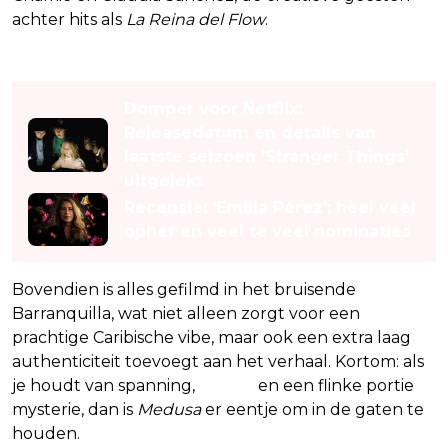
achter hits als
La Reina del Flow
.
Lees ook
Domper voor Netflix:
Releasedatum en details van
laatste seizoen 'Stranger Things'
uitgelekt
Recensie: 'Emilia Pérez': heel veel
ophef en veel te veel nominaties
Bovendien is alles gefilmd in het bruisende
Barranquilla, wat niet alleen zorgt voor een
prachtige Caribische vibe, maar ook een extra laag
authenticiteit toevoegt aan het verhaal. Kortom: als
je houdt van spanning,
drama
en een flinke portie
mysterie, dan is
Medusa
er eentje om in de gaten te
houden.