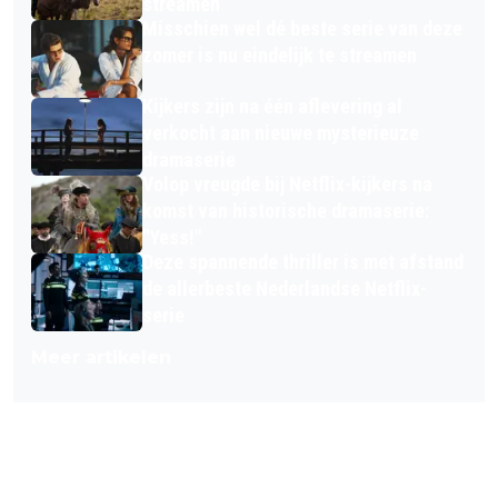
streamen
Misschien wel dé beste serie van deze
zomer is nu eindelijk te streamen
Kijkers zijn na één aflevering al
verkocht aan nieuwe mysterieuze
dramaserie
Volop vreugde bij Netflix-kijkers na
komst van historische dramaserie:
"Yess!"
Deze spannende thriller is met afstand
de allerbeste Nederlandse Netflix-
serie
Meer artikelen