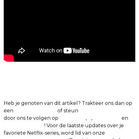
Blijf op de hoogte van jouw favoriete
Netflix-films en -series
Heb je genoten van dit artikel? Trakteer ons dan op
een
(virtuele) koffie
of steun
The Nerd Shepherd
door ons te volgen op
Facebook
,
X
,
Instagram
en
Google Nieuws
! Voor de laatste updates over je
favoriete Netflix-series, word lid van onze
Alles over