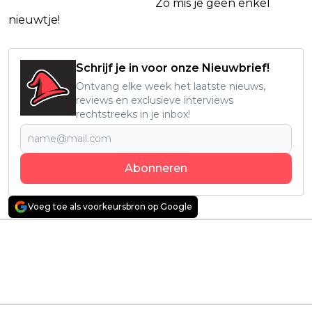
Netflix Facebook-groep
.
Zo mis je geen enkel
nieuwtje!
Schrijf je in voor onze Nieuwbrief!
Ontvang elke week het laatste nieuws,
reviews en exclusieve interviews
rechtstreeks in je inbox!
Abonneren
Voeg toe als voorkeursbron op Google
Vorig artikel
Volgend artikel
Esports, retro en VR:
Deze spannende
Heroes Made in Asia in
Scandinavische
de Jaarbeurs Utrecht
Netflix-serie mag niet
is een paradijs voor
ontbreken op de
gamers
kijklijst: "Grimmig!"