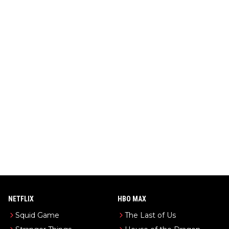
NETFLIX
HBO MAX
Squid Game
The Last of Us