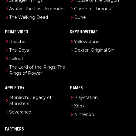
Stranger Things
House of the Dragon
Avatar: The Last Airbender
Game of Thrones
The Walking Dead
Dune
PRIME VIDEO
SKYSHOWTIME
Reacher
Yellowstone
The Boys
Dexter: Original Sin
Fallout
The Lord of the Rings: The
Rings of Power
APPLE TV+
GAMES
Monarch: Legacy of
Playstation
Monsters
Xbox
Severance
Nintendo
PARTNERS