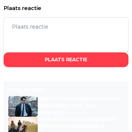
Plaats reactie
PLAATS REACTIE
POPULAR NEWS
Hoge scores en lovende reacties voor
nieuwe Netflix-serie: "Diep
ontroerend!"
Nieuw seizoen van razend populaire
Netflix-serie vanaf vandaag te