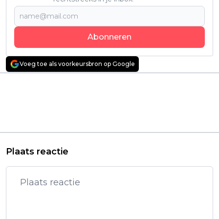
Abonneren
Voeg toe als voorkeursbron op Google
Vorig artikel
Volgend artikel
Sony verschuift koers
Spannende HBO-
van 'Silk: Spider
misdaadserie nu ook
Society' naar een
eindelijk te zien op
meer mannelijk
Netflix
publiek
Plaats reactie