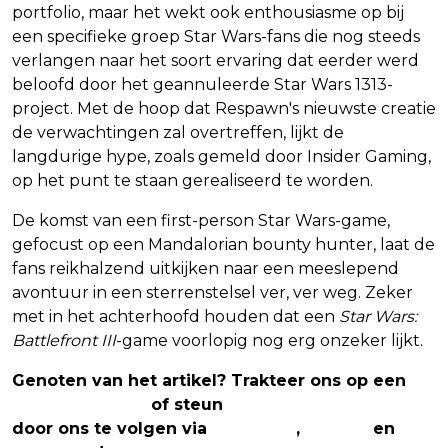
portfolio, maar het wekt ook enthousiasme op bij
een specifieke groep Star Wars-fans die nog steeds
verlangen naar het soort ervaring dat eerder werd
beloofd door het geannuleerde Star Wars 1313-
project. Met de hoop dat Respawn's nieuwste creatie
de verwachtingen zal overtreffen, lijkt de
langdurige hype, zoals gemeld door Insider Gaming,
op het punt te staan gerealiseerd te worden.
De komst van een first-person Star Wars-game,
gefocust op een Mandalorian bounty hunter, laat de
fans reikhalzend uitkijken naar een meeslepend
avontuur in een sterrenstelsel ver, ver weg. Zeker
met in het achterhoofd houden dat een
Star Wars:
Battlefront III
-game voorlopig nog erg onzeker lijkt.
Genoten van het artikel? Trakteer ons op een
(virtuele) koffie
of steun
The Nerd Shepherd
door ons te volgen via
Facebook
,
Twitter
en