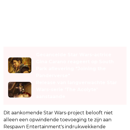
Lees ook
Gecancelde Star Wars-actrice
Gina Carano reageert op South
Park aflevering "Joining the
Panderverse"
Release van langverwachte Star
Wars-serie 'The Acolyte'
aanstaande
Dit aankomende Star Wars-project belooft niet
alleen een opwindende toevoeging te zijn aan
Respawn Entertainment's indrukwekkende