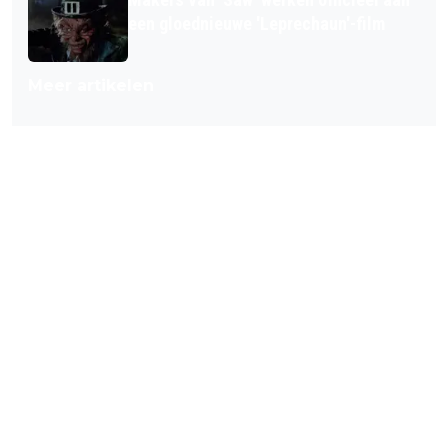
een gloednieuwe 'Leprechaun'-film
Meer artikelen