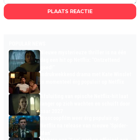
PLAATS REACTIE
POPULAR NEWS
Nieuwe mysterieuze thriller is na één
dag een hit op Netflix: "Ontzettend
goed!"
Indrukwekkend drama met Kate Winslet
is momenteel érg populair op Netflix
Afsluiting van epische Netflix-hit laat
langer op zich wachten en schuift door
naar 2027
Bioscoopfilm weer érg populair op
Netflix na release van nieuwe 'Spider-
Man'
Makers van 'Saw' werken officieel aan