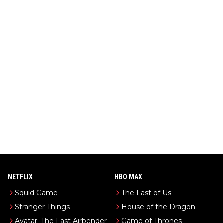
NETFLIX
HBO MAX
Squid Game
The Last of Us
Stranger Things
House of the Dragon
Avatar: The Last Airbender
Game of Thrones