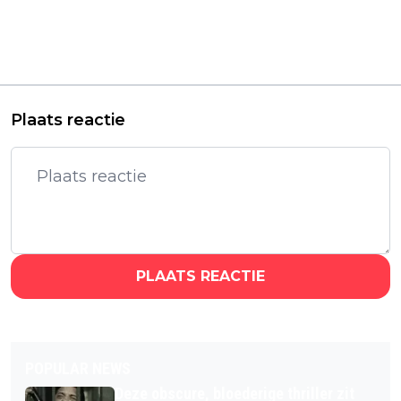
Extreem
Alien-universum
gewelddadige comic
wordt verder
van The Boys-maker
uitgebreid met
Garth Ennis krijgt een
nieuwe prequel-serie
bioscoopfilm
'Alien: Earth'
Plaats reactie
PLAATS REACTIE
POPULAR NEWS
Deze obscure, bloederige thriller zit