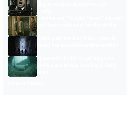
diep verstopt in de krochten van
Netflix
Genoten van 'The Last House'? Kijk dan
ook deze mysterieuze Netflix-thriller
Netflix pakt vandaag flink uit met de
komst van deze bekroonde dramafilm
Spannende thriller 'Crawl' krijgt een
vervolg met Mason Gooding en Emily
Rudd
Meer artikelen