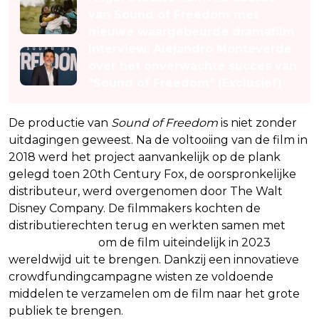
van Sound of Freedom met
nieuwe waargebeurde dramafilm
Interview: Alejandro Monteverde
over het onverwachte succes van
"Sound of Freedom" (Exclusief)
De productie van
Sound of Freedom
is niet zonder
uitdagingen geweest. Na de voltooiing van de film in
2018 werd het project aanvankelijk op de plank
gelegd toen 20th Century Fox, de oorspronkelijke
distributeur, werd overgenomen door The Walt
Disney Company. De filmmakers kochten de
distributierechten terug en werkten samen met
Angel Studios
om de film uiteindelijk in 2023
wereldwijd uit te brengen. Dankzij een innovatieve
crowdfundingcampagne wisten ze voldoende
middelen te verzamelen om de film naar het grote
publiek te brengen.