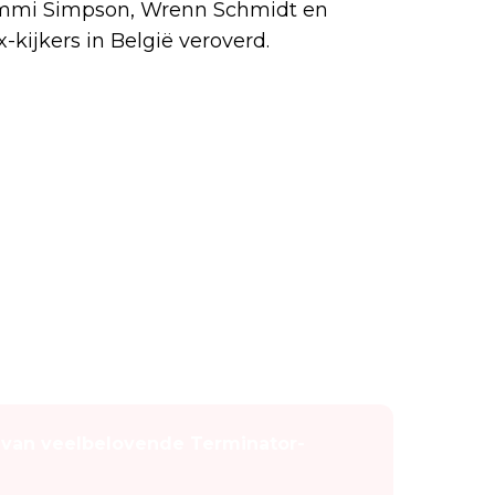
Jimmi Simpson, Wrenn Schmidt en
-kijkers in België veroverd.
n van veelbelovende Terminator-