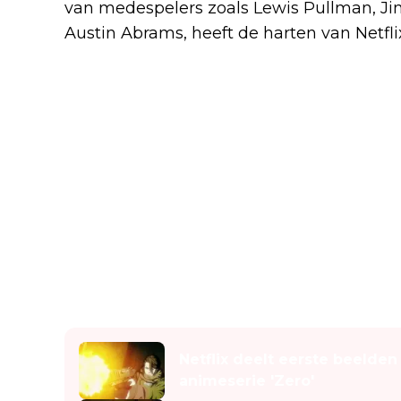
van medespelers zoals Lewis Pullman, 
Austin Abrams, heeft de harten van Netflix
Lees ook
Netflix deelt eerste beelde
animeserie 'Zero'