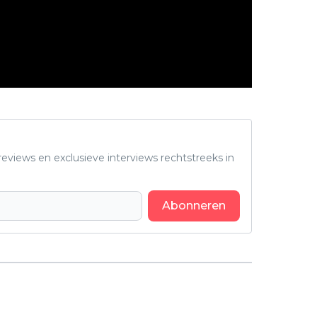
eviews en exclusieve interviews rechtstreeks in
Abonneren
Volgend artikel
Food Network en HBO komen met
overheerlijke tv-show 'Harry Potter: