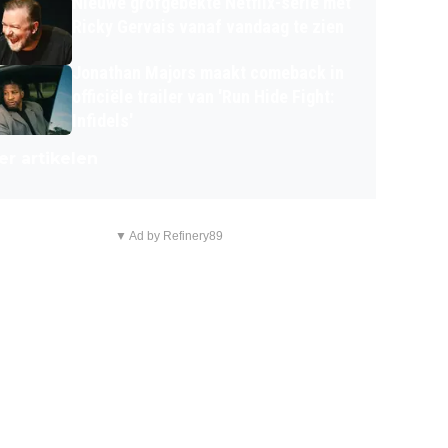
Nieuwe grofgebekte Netflix-serie met
Ricky Gervais vanaf vandaag te zien
Jonathan Majors maakt comeback in
officiële trailer van 'Run Hide Fight:
Infidels'
r artikelen
▼ Ad by Refinery89