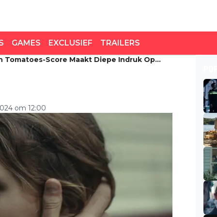
S
GAMES
EXCLUSIEF
TRAILERS
n Tomatoes-Score Maakt Diepe Indruk Op
n Tomatoes-score maakt
PO
kers in België
2024 om 12:00