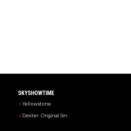
SKYSHOWTIME
Yellowstone
Dexter: Original Sin