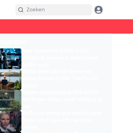
PULAR NEWS
Deze spannende thriller is met
afstand de allerbeste Nederlandse
Netflix-serie
Netflix deelt officiële trailer van
nieuwe Deense thriller 'The Secret
Woman'
Nieuwe mysterieuze Netflix-thriller
met Wagner Moura vanaf vandaag te
zien
Netflix zet streep door Amerikaanse
'Squid Game' spin-off van David
Fincher