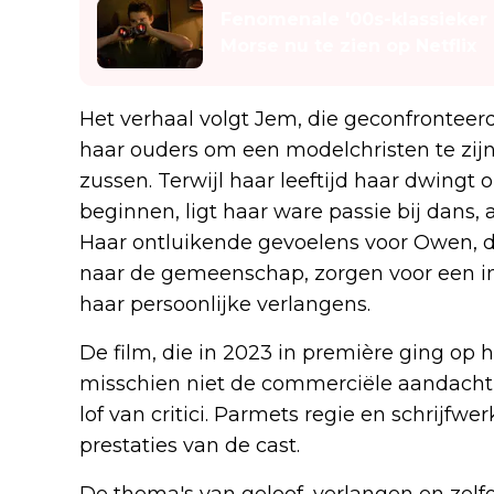
Fenomenale '00s-klassieker
Morse nu te zien op Netflix
Het verhaal volgt Jem, die geconfrontee
haar ouders om een modelchristen te zijn
zussen. Terwijl haar leeftijd haar dwingt 
beginnen, ligt haar ware passie bij dans, 
Haar ontluikende gevoelens voor Owen, d
naar de gemeenschap, zorgen voor een inn
haar persoonlijke verlangens.
De film, die in 2023 in première ging op 
misschien niet de commerciële aandacht 
lof van critici. Parmets regie en schrijfw
prestaties van de cast.
De thema's van geloof, verlangen en zelf