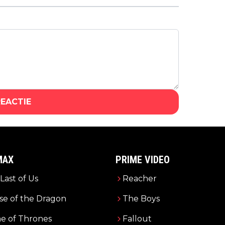
Wizards of Baking'
REACTIE
MAX
PRIME VIDEO
Last of Us
Reacher
e of the Dragon
The Boys
e of Thrones
Fallout