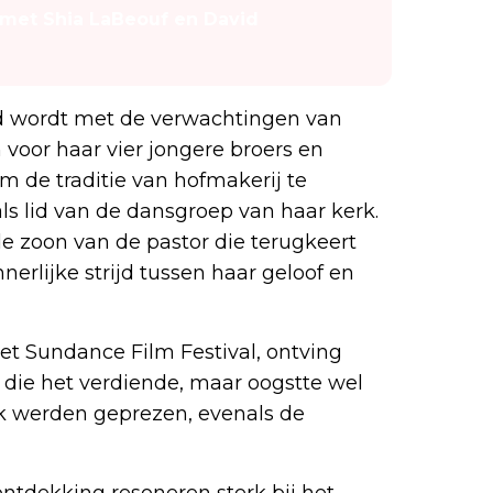
 met Shia LaBeouf en David
rd wordt met de verwachtingen van
 voor haar vier jongere broers en
om de traditie van hofmakerij te
als lid van de dansgroep van haar kerk.
e zoon van de pastor die terugkeert
erlijke strijd tussen haar geloof en
het Sundance Film Festival, ontving
die het verdiende, maar oogstte wel
erk werden geprezen, evenals de
ontdekking resoneren sterk bij het