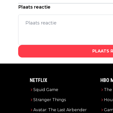
'Pirates of the Caribbean'-film
Plaats reactie
PLAATS 
NETFLIX
HBO 
Squid Game
The 
Stranger Things
Hous
Avatar: The Last Airbender
Gam