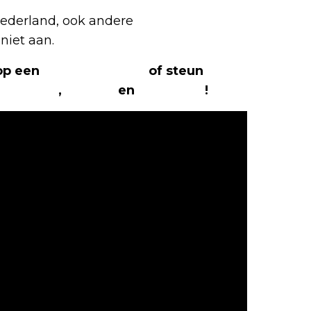
 Nederland, ook andere
niet aan.
 op een
(virtuele) koffie
of steun
The
Facebook
,
Twitter
en
Instagram
!