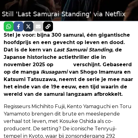
Stel je voor: bijna 300 samurai, één gigantische
hoofdprijs en een gevecht op leven en dood.
Dat is de kern van
Last Samurai Standing
, de
Japanse historische actiethriller die in
november 2025 op
Netflix
verschijnt. Gebaseerd
op de manga
Ikusagami
van Shogo Imamura en
Katsumi Tatsuzawa, neemt de serie je mee naar
het einde van de 19e eeuw, een tijd waarin de
wereld van de samurai langzaam afbrokkelt.
Regisseurs Michihito Fujii, Kento Yamaguchi en Toru
Yamamoto brengen dit brute en meeslepende
verhaal tot leven, met Kosuke Oshida als co-
producent. De setting? De iconische Tenryuji-
tempel in Kyoto, waar bij zonsondergang 292