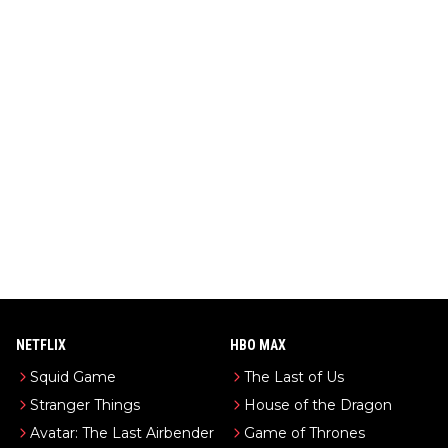
NETFLIX
HBO MAX
Squid Game
The Last of Us
Stranger Things
House of the Dragon
Avatar: The Last Airbender
Game of Thrones