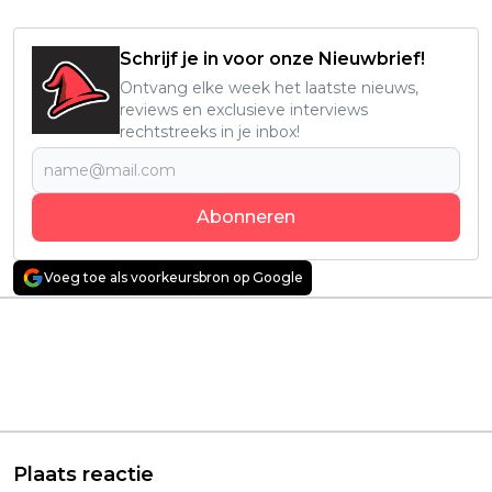
Schrijf je in voor onze Nieuwbrief!
Ontvang elke week het laatste nieuws,
reviews en exclusieve interviews
rechtstreeks in je inbox!
Abonneren
Voeg toe als voorkeursbron op Google
Vorig artikel
Volgend artikel
Daisy Ridley geeft een
Netflix komt 50 jaar na
update over
dato met een
aankomende Star
explosieve remake
Wars-film: "Ik ben erg
van 'The Bullet Train'
enthousiast!"
Plaats reactie