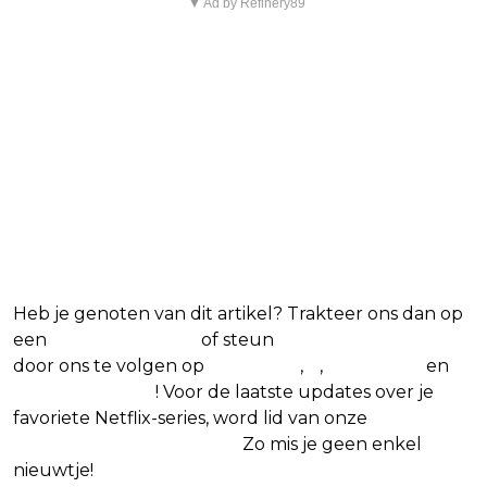
▼ Ad by Refinery89
Heb je genoten van dit artikel? Trakteer ons dan op
een
(virtuele) koffie
of steun
The Nerd Shepherd
door ons te volgen op
Facebook
,
X
,
Instagram
en
Google Nieuws
! Voor de laatste updates over je
favoriete Netflix-series, word lid van onze
Alles over
Netflix Facebook-groep
.
Zo mis je geen enkel
nieuwtje!