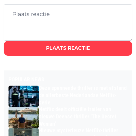
PLAATS REACTIE
POPULAR NEWS
Deze spannende thriller is met afstand
de allerbeste Nederlandse Netflix-
serie
Netflix deelt officiële trailer van
nieuwe Deense thriller 'The Secret
Woman'
Nieuwe mysterieuze Netflix-thriller