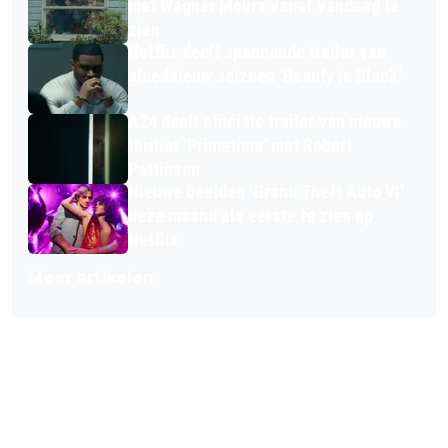
met Wagner Moura vanaf vandaag te
zien
Netflix deelt spannende trailer van
gloednieuw seizoen 'Beauty in Black'
A24 deelt officiële trailer van nieuwe
thriller 'Primetime' met Robert
Pattinson
Nieuwe beelden 'Grand Theft Auto VI'
deze maand als eerste te zien op
Netflix
Meer artikelen