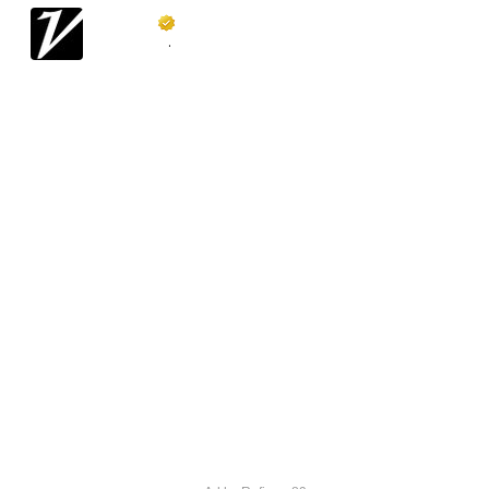
Variety
@
Variety
·
Follow
'Shogun' Meets 'Squid Game': Netflix 
Unveils Epic Samurai Battle Royale in 
2025 Japan Slate 
variety.com/2025/tv/news/s…
8:21 AM · Feb 12, 2025
205
Reply
Copy link
Read 2 replies
Blijf op de hoogte van jouw favoriete
Netflix-films en -series