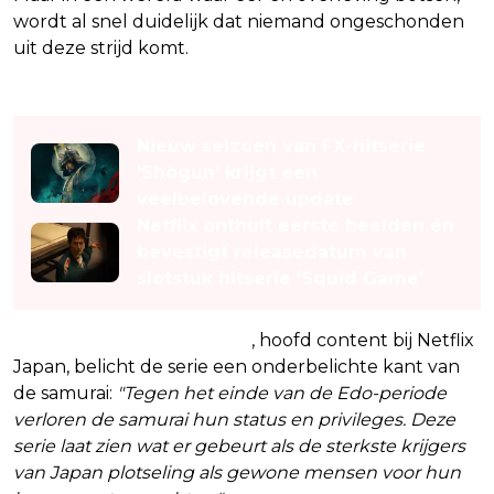
wordt al snel duidelijk dat niemand ongeschonden
uit deze strijd komt.
Lees ook
Nieuw seizoen van FX-hitserie
'Shōgun' krijgt een
veelbelovende update
Netflix onthult eerste beelden én
bevestigt releasedatum van
slotstuk hitserie 'Squid Game'
Volgens Kaata Sakamoto
, hoofd content bij Netflix
Japan, belicht de serie een onderbelichte kant van
de samurai:
"Tegen het einde van de Edo-periode
verloren de samurai hun status en privileges. Deze
serie laat zien wat er gebeurt als de sterkste krijgers
van Japan plotseling als gewone mensen voor hun