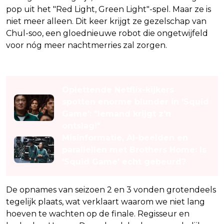
pop uit het "Red Light, Green Light"-spel. Maar ze is
niet meer alleen. Dit keer krijgt ze gezelschap van
Chul-soo, een gloednieuwe robot die ongetwijfeld
voor nóg meer nachtmerries zal zorgen.
Lees ook
Oplettende Netflix-kijkers
spotten enorme blunder in 'Squid
Game': "Iemand krijgt z'n
ontslag!"
Misinformatie, AI-beelden en
parallellen met Brothers Home: Is
'Squid Game' echt gebeurd?
De opnames van seizoen 2 en 3 vonden grotendeels
tegelijk plaats, wat verklaart waarom we niet lang
hoeven te wachten op de finale. Regisseur en