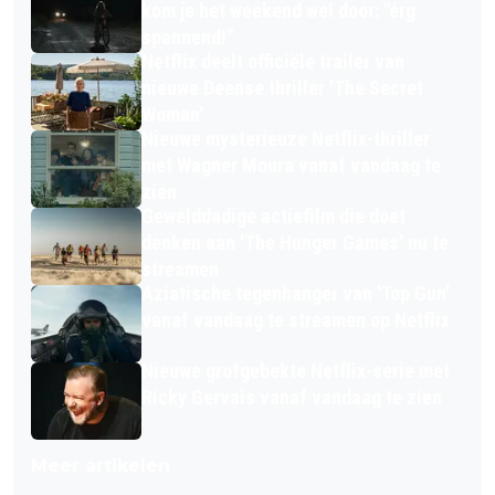
kom je het weekend wel door: "érg
spannend!"
Netflix deelt officiële trailer van
nieuwe Deense thriller 'The Secret
Woman'
Nieuwe mysterieuze Netflix-thriller
met Wagner Moura vanaf vandaag te
zien
Gewelddadige actiefilm die doet
denken aan 'The Hunger Games' nu te
streamen
Aziatische tegenhanger van 'Top Gun'
vanaf vandaag te streamen op Netflix
Nieuwe grofgebekte Netflix-serie met
Ricky Gervais vanaf vandaag te zien
Meer artikelen