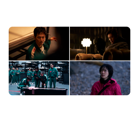
laatste seizoen van Squid Game! Squid 
Game Seizoen 3 gaat in première op 27 
juni. 
#NextOnNetflix
2:10 PM · Jan 30, 2025
21
Reply
Copy link
Read 1 reply