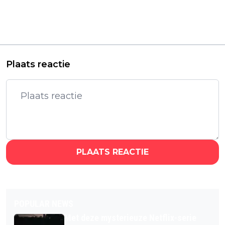
teaser van nieuwe
Netflix-film 'Troll'
Nederlandse
krijgt een vervolg:
misdaadserie
eerste teaser 'Troll 2'
'Amsterdam Empire'
nu te zien
Plaats reactie
PLAATS REACTIE
POPULAR NEWS
Met deze mysterieuze Netflix-serie