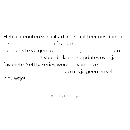
Blijf op de hoogte van jouw favoriete
Netflix-films en -series
Heb je genoten van dit artikel? Trakteer ons dan op
een
(virtuele) koffie
of steun
The Nerd Shepherd
door ons te volgen op
Facebook
,
X
,
Instagram
en
Google Nieuws
! Voor de laatste updates over je
favoriete Netflix-series, word lid van onze
Alles over
Netflix Facebook-groep
.
Zo mis je geen enkel
nieuwtje!
▼ Ad by Refinery89