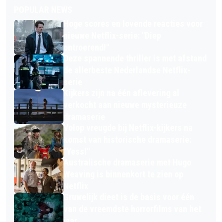
POPULAR NEWS
Hoge scores en lovende reacties voor
nieuwe Netflix-serie: "Diep
ontroerend!"
Deze spannende thriller is met afstand
de allerbeste Nederlandse Netflix-
serie
Kijkers zijn na één aflevering al
verkocht aan nieuwe mysterieuze
dramaserie
Volop vreugde bij Netflix-kijkers na
komst van historische dramaserie:
"Yess!"
Australische dramaserie met Hugo
Weaving is binnenkort te zien op
Netflix
Gruwelijk dieet is de basis voor één
van de vreemdste horrorfilms van het
jaar