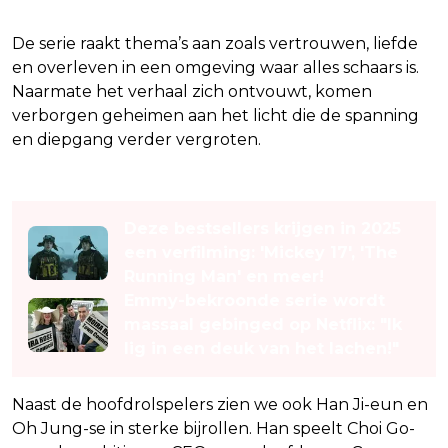
De serie raakt thema’s aan zoals vertrouwen, liefde
en overleven in een omgeving waar alles schaars is.
Naarmate het verhaal zich ontvouwt, komen
verborgen geheimen aan het licht die de spanning
en diepgang verder vergroten.
Lees ook
Deze bestsellers krijgen in 2025
een verfilming: 'Mickey 17', 'The
Running Man' en meer!
Emmy-bekroonde serie wordt
massaal gebinged op Netflix: "Ik
lig in een deuk van het lachen!"
Naast de hoofdrolspelers zien we ook Han Ji-eun en
Oh Jung-se in sterke bijrollen. Han speelt Choi Go-