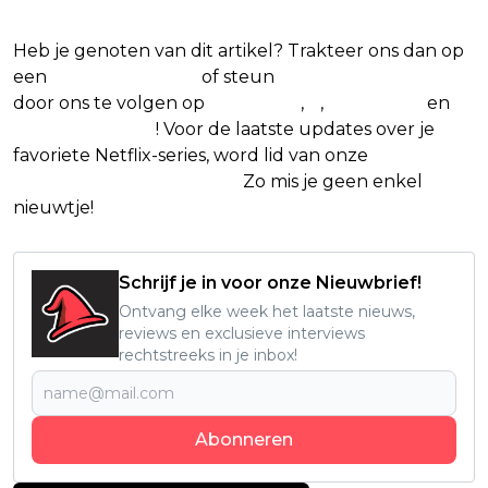
Netflix-films en -series
Heb je genoten van dit artikel? Trakteer ons dan op
een
(virtuele) koffie
of steun
The Nerd Shepherd
door ons te volgen op
Facebook
,
X
,
Instagram
en
Google Nieuws
! Voor de laatste updates over je
favoriete Netflix-series, word lid van onze
Alles over
Netflix Facebook-groep
.
Zo mis je geen enkel
nieuwtje!
Schrijf je in voor onze Nieuwbrief!
Ontvang elke week het laatste nieuws,
reviews en exclusieve interviews
rechtstreeks in je inbox!
Abonneren