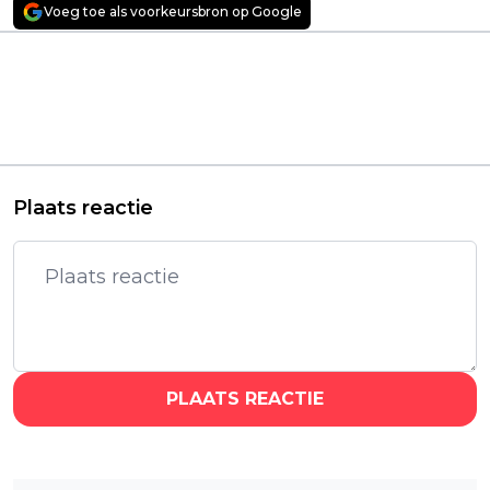
Voeg toe als voorkeursbron op Google
Vorig artikel
Volgend artikel
Deze komedie met
Nieuwe Teenage
Steve Carell, Ryan
Mutant Ninja Turtles-
Gosling Emma Stone
film 'Mutant Mayhem'
en Kevin Bacon staat
binnenkort te zien op
nu op Netflix
Netflix
Plaats reactie
PLAATS REACTIE