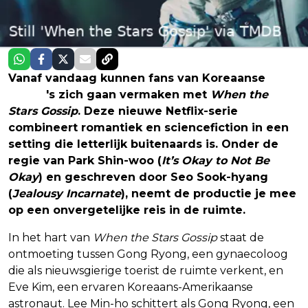
Vanaf vandaag kunnen fans van Koreaanse
drama
's zich gaan vermaken met
When the
Stars Gossip
. Deze nieuwe Netflix-serie
combineert romantiek en sciencefiction in een
setting die letterlijk buitenaards is. Onder de
regie van Park Shin-woo (
It’s Okay to Not Be
Okay
) en geschreven door Seo Sook-hyang
(
Jealousy Incarnate
), neemt de productie je mee
op een onvergetelijke reis in de ruimte.
In het hart van
When the Stars Gossip
staat de
ontmoeting tussen Gong Ryong, een gynaecoloog
die als nieuwsgierige toerist de ruimte verkent, en
Eve Kim, een ervaren Koreaans-Amerikaanse
astronaut. Lee Min-ho schittert als Gong Ryong, een