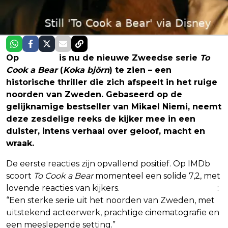
Op
Disney+
is nu de nieuwe Zweedse serie
To
Cook a Bear
(
Koka björn
) te zien – een
historische thriller die zich afspeelt in het ruige
noorden van Zweden. Gebaseerd op de
gelijknamige bestseller van Mikael Niemi, neemt
deze zesdelige reeks de kijker mee in een
duister, intens verhaal over geloof, macht en
wraak.
De eerste reacties zijn opvallend positief. Op IMDb
scoort
To Cook a Bear
momenteel een solide 7,2, met
lovende reacties van kijkers.
Een gebruiker schrijft
:
“Een sterke serie uit het noorden van Zweden, met
uitstekend acteerwerk, prachtige cinematografie en
een meeslepende setting.”