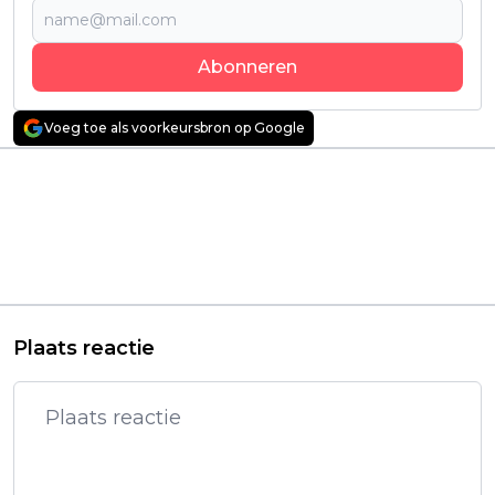
Abonneren
Voeg toe als voorkeursbron op Google
Vorig artikel
Volgend artikel
Deze Koreaanse
Nieuwe true crime-
nachtmerrie is
serie geeft Netflix’
misschien wel dé
'Monster'-serie het
beste found footage-
nakijken: "véél beter!"
horrorfilm ooit
gemaakt
Plaats reactie