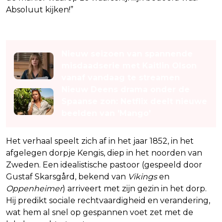
Absoluut kijken!”
Lees ook
Nieuw seizoen van spannende
misdaadserie met Kaitlin Olson
vanaf vandaag te streamen
Nieuw Deens drama onder de
Spaanse zon: Netflix deelt nieuwe
beelden van 'Mango'
Het verhaal speelt zich af in het jaar 1852, in het
afgelegen dorpje Kengis, diep in het noorden van
Zweden. Een idealistische pastoor (gespeeld door
Gustaf Skarsgård, bekend van
Vikings
en
Oppenheimer
) arriveert met zijn gezin in het dorp.
Hij predikt sociale rechtvaardigheid en verandering,
wat hem al snel op gespannen voet zet met de