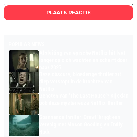
PLAATS REACTIE
POPULAR NEWS
Afsluiting van epische Netflix-hit laat
langer op zich wachten en schuift door
naar 2027
Deze obscure, bloederige thriller zit
diep verstopt in de krochten van
Netflix
Genoten van 'The Last House'? Kijk dan
ook deze mysterieuze Netflix-thriller
Spannende thriller 'Crawl' krijgt een
vervolg met Mason Gooding en Emily
Rudd