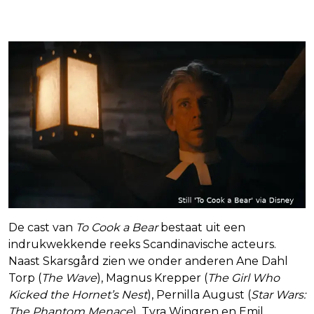
De cast van
To Cook a Bear
bestaat uit een
indrukwekkende reeks Scandinavische acteurs.
Naast Skarsgård zien we onder anderen Ane Dahl
Torp (
The Wave
), Magnus Krepper (
The Girl Who
Kicked the Hornet’s Nest
), Pernilla August (
Star Wars:
The Phantom Menace
), Tyra Wingren en Emil