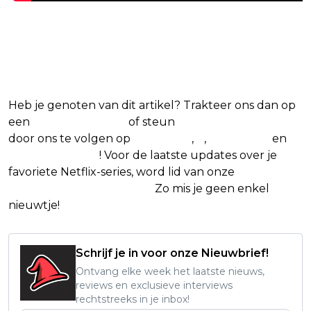
Blijf op de hoogte van jouw
favoriete Netflix-films en -series
Heb je genoten van dit artikel? Trakteer ons dan op
een
(virtuele) koffie
of steun
The Nerd Shepherd
door ons te volgen op
Facebook
,
X
,
Instagram
en
Google Nieuws
! Voor de laatste updates over je
favoriete Netflix-series, word lid van onze
Alles over
Netflix Facebook-groep.
Zo mis je geen enkel
nieuwtje!
Schrijf je in voor onze Nieuwbrief!
Ontvang elke week het laatste nieuws,
reviews en exclusieve interviews
rechtstreeks in je inbox!