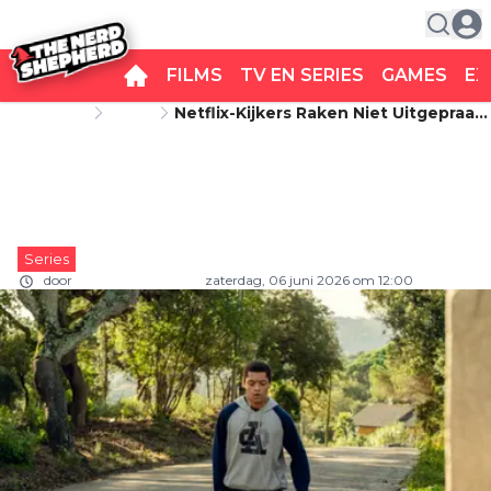
FILMS
TV EN SERIES
GAMES
EX
Startpagina
Series
Netflix-Kijkers Raken Niet Uitgepraat
Netflix-kijkers raken niet
Over Nieuwe Dramaserie: "Héél
Mooi!"
uitgepraat over nieuwe
dramaserie: "Héél mooi!"
Series
door
Carlo van Remortel
zaterdag, 06 juni 2026 om 12:00