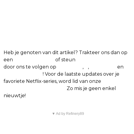
Blijf op de hoogte van jouw
favoriete Netflix-films en -
series
Heb je genoten van dit artikel? Trakteer ons dan op
een
(virtuele) koffie
of steun
The Nerd Shepherd
door ons te volgen op
Facebook
,
X
,
Instagram
en
Google Nieuws
! Voor de laatste updates over je
favoriete Netflix-series, word lid van onze
Alles over
Netflix Facebook-groep.
Zo mis je geen enkel
nieuwtje!
▼ Ad by Refinery89