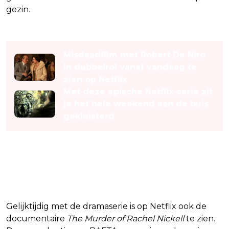
gezin.
Lees ook
Misdaadfilm met Robert De Niro
in dubbelrol vanaf vandaag te
zien op Netflix
Met deze epische Netflix-serie zit
je het hele weekend aan de buis
gekluisterd
Ook documentaire over de
zaak op Netflix
Gelijktijdig met de dramaserie is op Netflix ook de
documentaire
The Murder of Rachel Nickell
te zien.