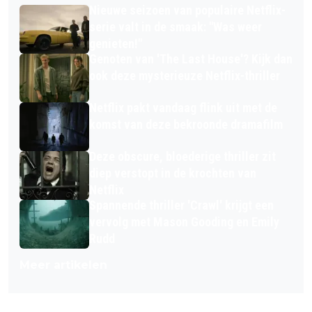
Nieuwe seizoen van populaire Netflix-
serie valt in de smaak: "Was weer
genieten!"
Genoten van 'The Last House'? Kijk dan
ook deze mysterieuze Netflix-thriller
Netflix pakt vandaag flink uit met de
komst van deze bekroonde dramafilm
Deze obscure, bloederige thriller zit
diep verstopt in de krochten van
Netflix
Spannende thriller 'Crawl' krijgt een
vervolg met Mason Gooding en Emily
Rudd
Meer artikelen