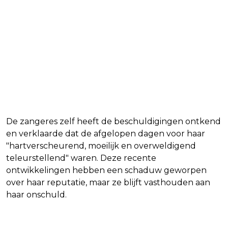
Lizzo's ontkenning en emotionele
reactie op beschuldigingen
De zangeres zelf heeft de beschuldigingen ontkend
en verklaarde dat de afgelopen dagen voor haar
"hartverscheurend, moeilijk en overweldigend
teleurstellend" waren. Deze recente
ontwikkelingen hebben een schaduw geworpen
over haar reputatie, maar ze blijft vasthouden aan
haar onschuld.
Verdeelde reacties en onderzoek