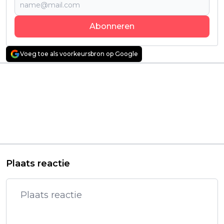
Abonneren
Voeg toe als voorkeursbron op Google
Vorig artikel
Volgend artikel
Kleine Held, Grote
Review: "The Knights
Avonturen: "I Am
of the Cross" door Sid
Groot" Seizoen 2 is
Lukkassen -
volgende maand te
Fascinerende fusie
zien via Disney+
tussen Turn-Based
Strategy en Deck
Building
Plaats reactie