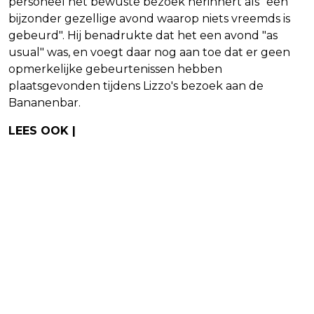
personeel het bewuste bezoek herinnert als "een
bijzonder gezellige avond waarop niets vreemds is
gebeurd". Hij benadrukte dat het een avond "as
usual" was, en voegt daar nog aan toe dat er geen
opmerkelijke gebeurtenissen hebben
plaatsgevonden tijdens Lizzo's bezoek aan de
Bananenbar.
LEES OOK |
Kansloze Twitch-streamer
gearresteerd na het veroorzaken van immense
chaos in New York