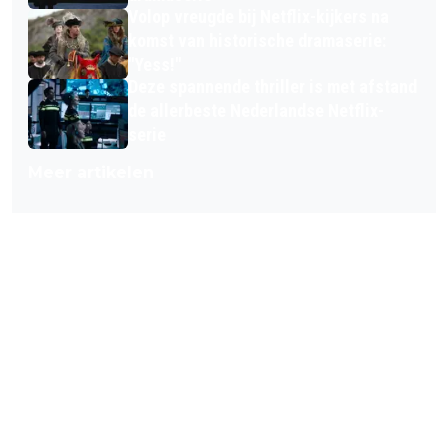
Volop vreugde bij Netflix-kijkers na
komst van historische dramaserie:
"Yess!"
Deze spannende thriller is met afstand
de allerbeste Nederlandse Netflix-
serie
Meer artikelen