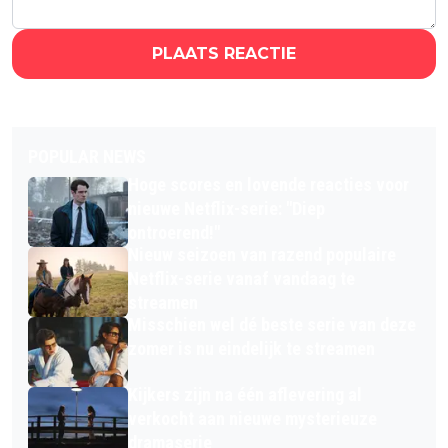
PLAATS REACTIE
POPULAR NEWS
Hoge scores en lovende reacties voor
nieuwe Netflix-serie: "Diep
ontroerend!"
Nieuw seizoen van razend populaire
Netflix-serie vanaf vandaag te
streamen
Misschien wel dé beste serie van deze
zomer is nu eindelijk te streamen
Kijkers zijn na één aflevering al
verkocht aan nieuwe mysterieuze
dramaserie