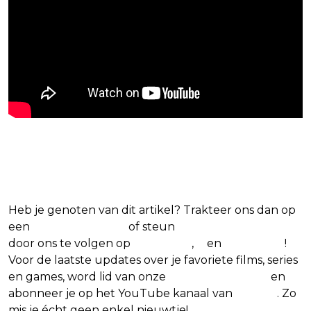
Blijf op de hoogte van jouw favoriete
games
Heb je genoten van dit artikel? Trakteer ons dan op
een
(virtuele) koffie
of steun
The Nerd Shepherd
door ons te volgen op
Facebook
,
X
en
Instagram
!
Voor de laatste updates over je favoriete films, series
en games, word lid van onze
Facebook-groep
en
abonneer je op het YouTube kanaal van
Insight
. Zo
mis je écht geen enkel nieuwtje!