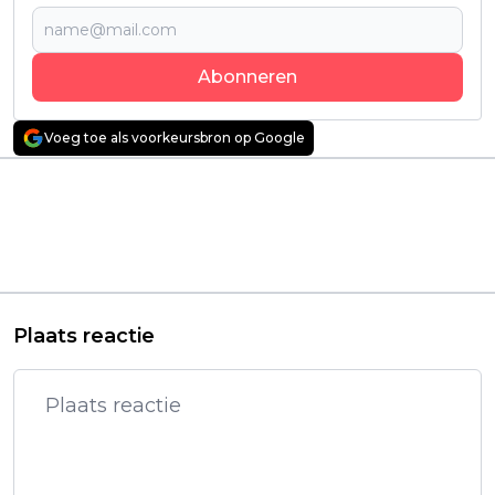
Abonneren
Voeg toe als voorkeursbron op Google
Vorig artikel
Volgend artikel
Michael C. Hall
Iconisch bordspel
bevestigt tweede
'Cluedo' komt tot
seizoen van
leven in een
SkyShowtime-serie
gloednieuwe Netflix-
'Dexter: Resurrection'
serie
Plaats reactie