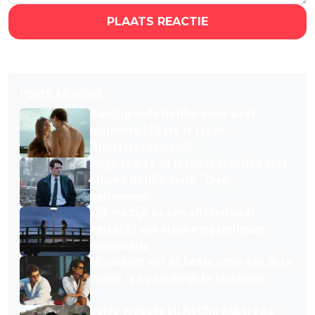
PLAATS REACTIE
POPULAR NEWS
Aangrijpende Netflix-serie weet
miljoenen kijkers te raken:
"Hartverscheurend!"
Hoge scores en lovende reacties voor
nieuwe Netflix-serie: "Diep
ontroerend!"
Kijkers zijn na één aflevering al
verkocht aan nieuwe mysterieuze
dramaserie
Misschien wel dé beste serie van deze
zomer is nu eindelijk te streamen
Volop vreugde bij Netflix-kijkers na