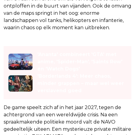
ontploffen in de buurt van vijanden. Ook de omvang
van de maps springt in het oog: enorme
landschappen vol tanks, helikopters en infanterie,
waarin chaos op elk moment kan uitbreken.
Lees ook
'Ananta' combineert 'GTA' met
anime, 'Spider-Man', 'Saints Row'
én 'Watch Dogs'
'Borderlands 4': Meer chaos,
minder grappen – maar wel weer
verslavend goed
De game speelt zich af in het jaar 2027, tegen de
achtergrond van een wereldwijde crisis. Na een
spraakmakende politieke moord valt de NAVO
gedeeltelijk uiteen. Een mysterieuze private militaire