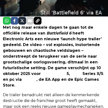
Met nog maar enkele dagen te gaan tot de
officiële release van
Battlefield 6
heeft
Electronic Arts een nieuwe ‘launch hype trailer’
gedeeld. De video – vol explosies, instortende
gebouwen en chaotische veldslagen –
onderstreept de terugkeer van de serie naar
grootschalige oorlogsvoering, ditmaal in een
futuristische setting. De game verschijnt op 10
oktober 2025 voor
PlayStation
5,
Xbox
Series X/S
en pc via
Steam
, de EA App en de Epic Games
Store.
De trailer benadrukt niet alleen de kenmerkende
destructie die de franchise groot heeft gemaakt,
maar ook een reeks nieuwe gameplaymechanieken.