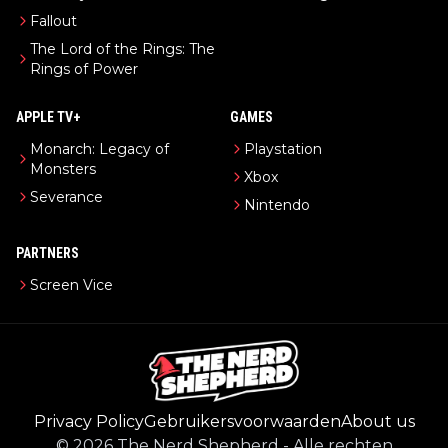
Fallout
The Lord of the Rings: The
Rings of Power
APPLE TV+
GAMES
Monarch: Legacy of
Playstation
Monsters
Xbox
Severance
Nintendo
PARTNERS
Screen Vice
Privacy Policy
Gebruikersvoorwaarden
About us
©
2026
The Nerd Shepherd
-
Alle rechten