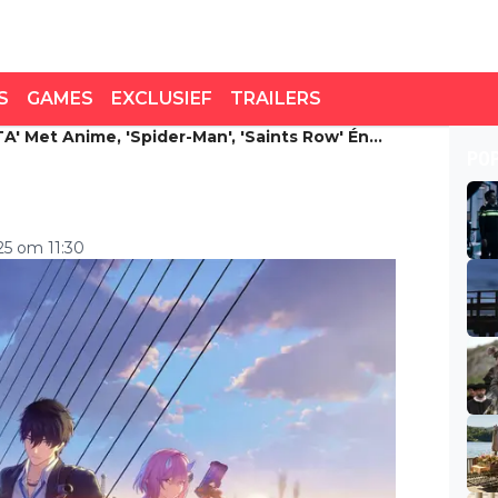
S
GAMES
EXCLUSIEF
TRAILERS
A' Met Anime, 'Spider-Man', 'Saints Row' Én
 met anime, 'Spider-Man',
PO
s'
25 om 11:30