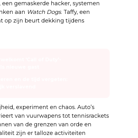
our, een gemaskerde hacker, systemen
denken aan
Watch Dogs
. Taffy, een
 op zijn beurt dekking tijdens
elkomt 'Call of Duty'-
ls nieuwe gast
deren en de tijd vergeten:
ijk verslavend
ijheid, experiment en chaos. Auto’s
ieert van vuurwapens tot tennisrackets
ennen van de grenzen van orde en
teit zijn er talloze activiteiten