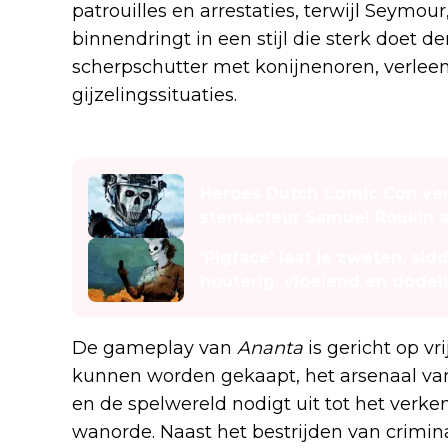
patrouilles en arrestaties, terwijl Seym
binnendringt in een stijl die sterk doet 
scherpschutter met konijnenoren, verleent
gijzelingssituaties.
Lees ook
Heroes Dutch Comic Con verw
stemacteur Samuel Roukin a
'Pigface' laat je zweten, sid
houterig, vloeiend en dodel
De gameplay van
Ananta
is gericht op vr
kunnen worden gekaapt, het arsenaal var
en de spelwereld nodigt uit tot het verk
wanorde. Naast het bestrijden van criminali