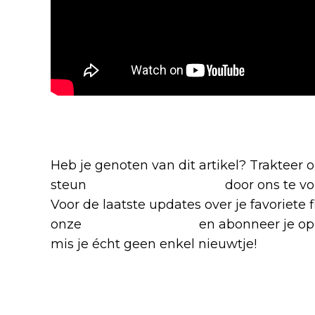
Blijf op de hoogte van jouw favoriete
Heb je genoten van dit artikel? Trakteer
steun
The Nerd Shepherd
door ons te v
Voor de laatste updates over je favoriete 
onze
Facebook-groep
en abonneer je op
mis je écht geen enkel nieuwtje!