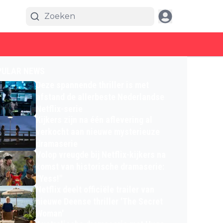
PULAR NEWS
Deze spannende thriller is met
afstand de allerbeste Nederlandse
Netflix-serie
Kijkers zijn na één aflevering al
verkocht aan nieuwe mysterieuze
dramaserie
Volop vreugde bij Netflix-kijkers na
komst van historische dramaserie:
"Yess!"
Netflix deelt officiële trailer van
nieuwe Deense thriller 'The Secret
Woman'