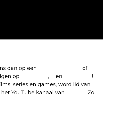
 games
 ons dan op een
(virtuele) koffie
of
olgen op
Facebook
,
X
en
Instagram
!
films, series en games, word lid van
 het YouTube kanaal van
Insight
. Zo