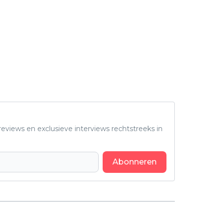
eviews en exclusieve interviews rechtstreeks in
Abonneren
Volgend artikel
Nieuwe psychologische thrillerserie