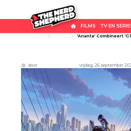
FILMS
TV EN SERIE
Startpagina
Games
'Ananta' Combineert 'GT
'Ananta' combineert 'GTA'
'Watch Dogs'
'Saints Row' én 'Watch Dog
door
Carlo van Remortel
vrijdag, 26 september 20