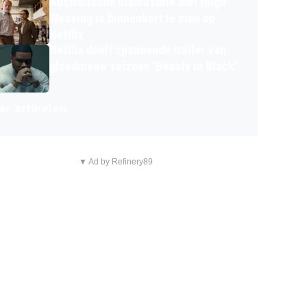
Australische dramaserie met Hugo
Weaving is binnenkort te zien op
Netflix
Netflix deelt spannende trailer van
gloednieuw seizoen 'Beauty in Black'
r artikelen
▼ Ad by Refinery89