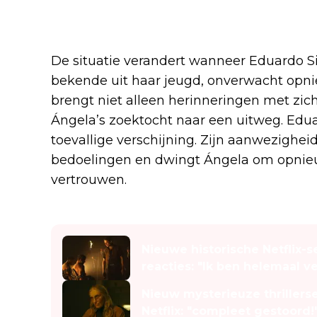
De situatie verandert wanneer Eduardo Si
bekende uit haar jeugd, onverwacht opnie
brengt niet alleen herinneringen met zi
Ángela’s zoektocht naar een uitweg. Edua
toevallige verschijning. Zijn aanwezighei
bedoelingen en dwingt Ángela om opnieu
vertrouwen.
Lees ook
Nieuwe historische Netflix-
reacties: "Ik ben helemaal ve
Nieuw mysterieuze thrillerse
Netflix: "compleet gestoord!