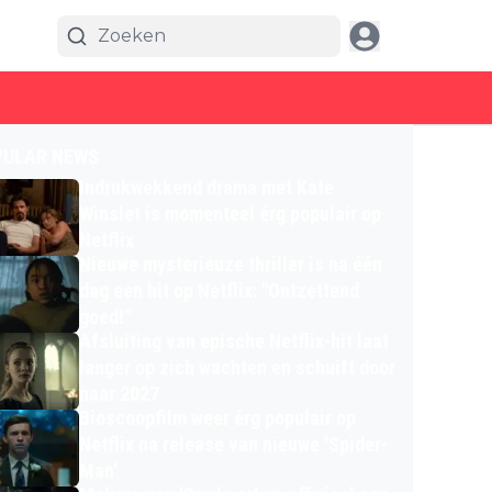
PULAR NEWS
Indrukwekkend drama met Kate
Winslet is momenteel érg populair op
Netflix
Nieuwe mysterieuze thriller is na één
dag een hit op Netflix: "Ontzettend
goed!"
Afsluiting van epische Netflix-hit laat
langer op zich wachten en schuift door
naar 2027
Bioscoopfilm weer érg populair op
Netflix na release van nieuwe 'Spider-
Man'