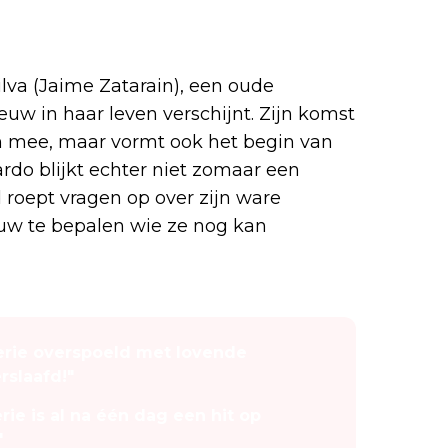
lva (Jaime Zatarain), een oude
uw in haar leven verschijnt. Zijn komst
ch mee, maar vormt ook het begin van
rdo blijkt echter niet zomaar een
d roept vragen op over zijn ware
w te bepalen wie ze nog kan
serie overspoeld met lovende
rslaafd!"
rie is al na één dag een hit op
"