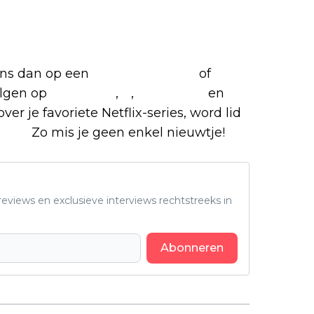
iete Netflix-films en -series
 ons dan op een
(virtuele) koffie
of
olgen op
Facebook
,
X
,
Instagram
en
ver je favoriete Netflix-series, word lid
roep.
Zo mis je geen enkel nieuwtje!
eviews en exclusieve interviews rechtstreeks in
Abonneren
Volgend artikel