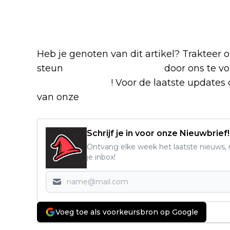
Blijf op de hoogte van jouw favor
Heb je genoten van dit artikel? Trakteer
steun
The Nerd Shepherd
door ons te v
Google Nieuws
! Voor de laatste updates o
van onze
Alles over Netflix Facebook-g
Schrijf je in voor onze Nieuwbrief!
Ontvang elke week het laatste nieuws, r
je inbox!
Voeg toe als voorkeursbron op Google
Vorig artikel