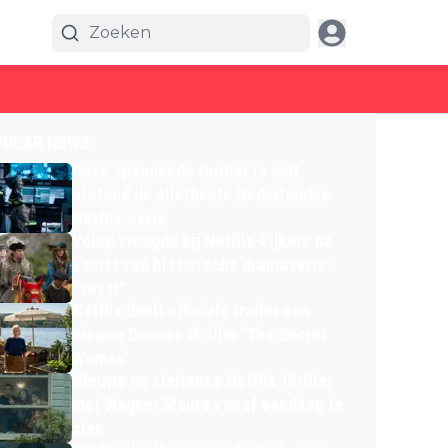
PULAR NEWS
Deze spannende thriller is met
afstand de allerbeste Nederlandse
Netflix-serie
Volop vreugde bij Netflix-kijkers na
komst van historische dramaserie:
"Yess!"
Netflix deelt officiële trailer van
nieuwe Deense thriller 'The Secret
Woman'
Nieuwe mysterieuze Netflix-thriller
met Wagner Moura vanaf vandaag te
zien