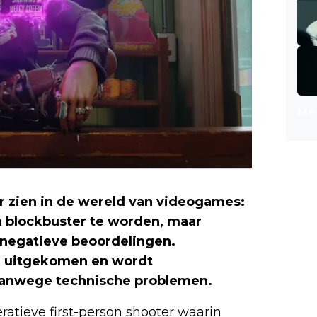
Mee
r zien in de wereld van videogames:
n blockbuster te worden, maar
 negatieve beoordelingen.
Dit keer is
ag uitgekomen en wordt
net als Star
vanwege technische problemen.
atieve first-person shooter waarin