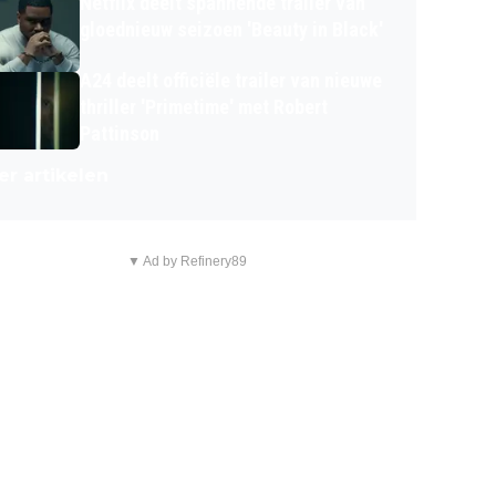
Netflix deelt spannende trailer van
gloednieuw seizoen 'Beauty in Black'
A24 deelt officiële trailer van nieuwe
thriller 'Primetime' met Robert
Pattinson
r artikelen
▼ Ad by Refinery89