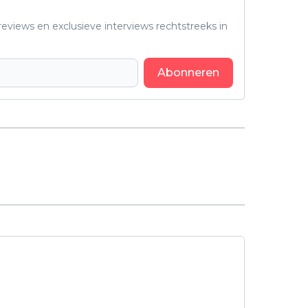
eviews en exclusieve interviews rechtstreeks in
Abonneren
Volgend artikel
Netflix Keuzestress? We hebben 10
verborgen Netflix-parels voor je
geselecteerd - Bekijk nu onze
verrassende selectie!