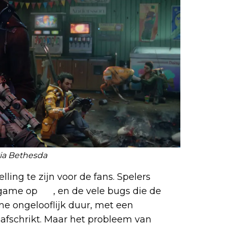
 via Bethesda
lling te zijn voor de fans. Spelers
e game op
PC
, en de vele bugs die de
e ongelooflijk duur, met een
 afschrikt. Maar het probleem van