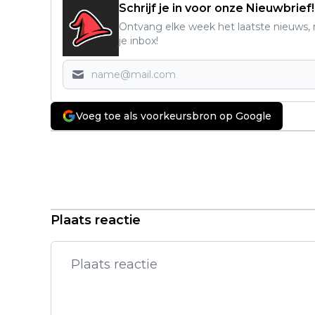
Schrijf je in voor onze Nieuwbrief!
Ontvang elke week het laatste nieuws, r
je inbox!
Voeg toe als voorkeursbron op Google
Vorig artikel
"Gran Turismo" vertelt het
ongelooflijke succesverhaal van
Jann Mardenborough - Bekijk nu
de eerste Trailer!
Plaats reactie