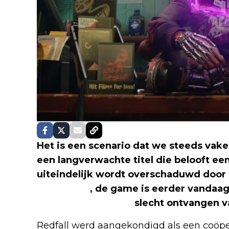
Het is een scenario dat we steeds vake
een langverwachte titel die belooft ee
uiteindelijk wordt overschaduwd door
het Redfall
, de game is eerder vanda
Wars Jedi: Survivor
slecht ontvangen 
Redfall werd aangekondigd als een coöper