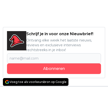
Schrijf je in voor onze Nieuwbrief!
Ontvang elke week het laatste nieuws,
reviews en exclusieve interviews
rechtstreeks in je inbox!
Abonneren
Voeg toe als voorkeursbron op Google
Vorig artikel
Volgend artikel
Vijf verbluffende
Aangrijpende
sequels die hun
Nederlandse
voorgangers
dramafilm "Only You"