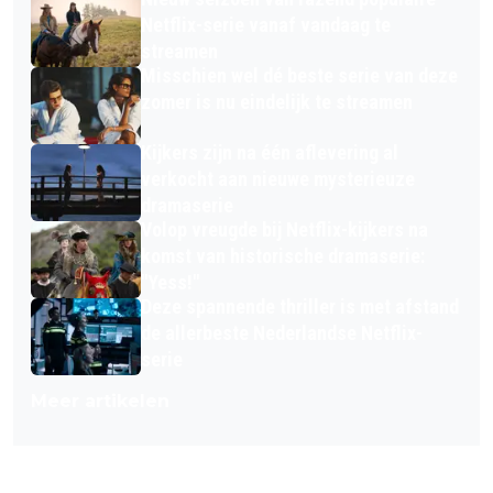
Netflix-serie vanaf vandaag te
streamen
Misschien wel dé beste serie van deze
zomer is nu eindelijk te streamen
Kijkers zijn na één aflevering al
verkocht aan nieuwe mysterieuze
dramaserie
Volop vreugde bij Netflix-kijkers na
komst van historische dramaserie:
"Yess!"
Deze spannende thriller is met afstand
de allerbeste Nederlandse Netflix-
serie
Meer artikelen