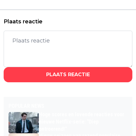
overtreffen
draait vanaf volgende
week in de Bioscoop
Plaats reactie
PLAATS REACTIE
POPULAR NEWS
Hoge scores en lovende reacties voor
nieuwe Netflix-serie: "Diep
ontroerend!"
Nieuw seizoen van razend populaire