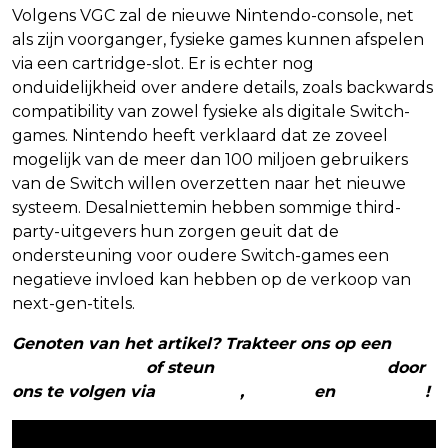
Volgens VGC zal de nieuwe Nintendo-console, net
als zijn voorganger, fysieke games kunnen afspelen
via een cartridge-slot. Er is echter nog
onduidelijkheid over andere details, zoals backwards
compatibility van zowel fysieke als digitale Switch-
games. Nintendo heeft verklaard dat ze zoveel
mogelijk van de meer dan 100 miljoen gebruikers
van de Switch willen overzetten naar het nieuwe
systeem. Desalniettemin hebben sommige third-
party-uitgevers hun zorgen geuit dat de
ondersteuning voor oudere Switch-games een
negatieve invloed kan hebben op de verkoop van
next-gen-titels.
Genoten van het artikel? Trakteer ons op een
(virtuele) koffie
of steun
The Nerd Shepherd
door
ons te volgen via
Facebook
,
Twitter
en
Instagram
!