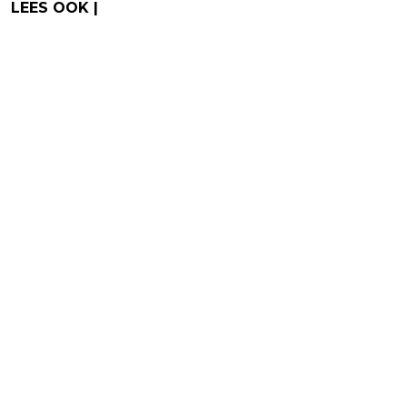
LEES OOK |
Voor liefhebbers van Pokémon en
Monster Hunter is "ADORE" een niet te missen
indiegame
Backwards compatibility