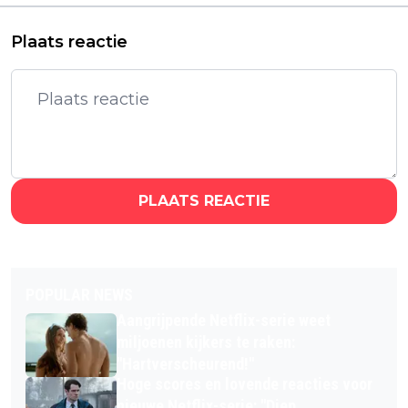
Plaats reactie
PLAATS REACTIE
POPULAR NEWS
Aangrijpende Netflix-serie weet
miljoenen kijkers te raken:
"Hartverscheurend!"
Hoge scores en lovende reacties voor
nieuwe Netflix-serie: "Diep