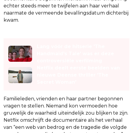
echter steeds meer te twijfelen aan haar verhaal
naarmate de vermeende bevallingsdatum dichterbij
kwam.
Lees ook
Lang vóór de hitserie 'The
Handmaid's Tale' was er deze
controversiële verfilming
Netflix deelt eerste beelden van
nieuwe Deense thriller 'The
Secret Woman'
Familieleden, vrienden en haar partner begonnen
vragen te stellen. Niemand kon vermoeden hoe
gruwelijk de waarheid uiteindelijk zou blijken te zijn.
Netflix omschrijft de documentaire als het verhaal
van “een web van bedrog en de tragedie die volgde