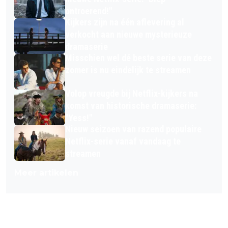
ontroerend!"
Kijkers zijn na één aflevering al
verkocht aan nieuwe mysterieuze
dramaserie
Misschien wel dé beste serie van deze
zomer is nu eindelijk te streamen
Volop vreugde bij Netflix-kijkers na
komst van historische dramaserie:
"Yess!"
Nieuw seizoen van razend populaire
Netflix-serie vanaf vandaag te
streamen
Meer artikelen