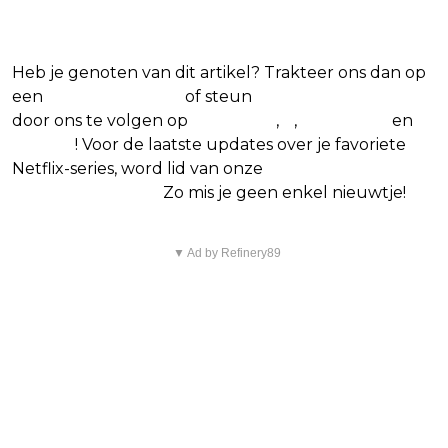
series
Heb je genoten van dit artikel? Trakteer ons dan op
een
(virtuele) koffie
of steun
The Nerd Shepherd
door ons te volgen op
Facebook
,
X
,
Instagram
en
Google
! Voor de laatste updates over je favoriete
Netflix-series, word lid van onze
Alles over Netflix
Facebook-groep.
Zo mis je geen enkel nieuwtje!
▼ Ad by Refinery89