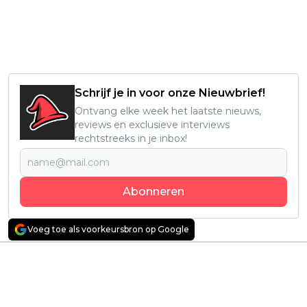
Schrijf je in voor onze Nieuwbrief!
Ontvang elke week het laatste nieuws,
reviews en exclusieve interviews
rechtstreeks in je inbox!
Abonneren
Voeg toe als voorkeursbron op Google
Vorig artikel
Volgend artikel
Nieuwe duistere
Meedogenloze bende
thrillerserie uit Mexico
jaagt op goud in
vanaf vandaag te
spannende trailer van
streamen op Netflix
'The Isolate Thief'