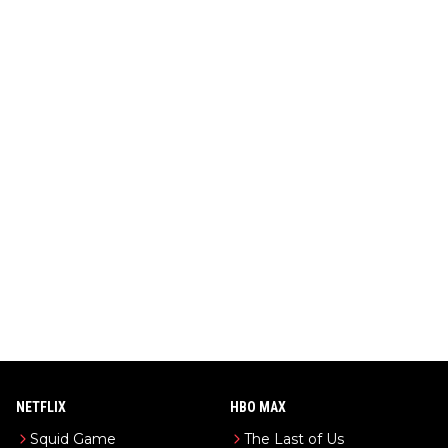
NETFLIX
HBO MAX
Squid Game
The Last of Us