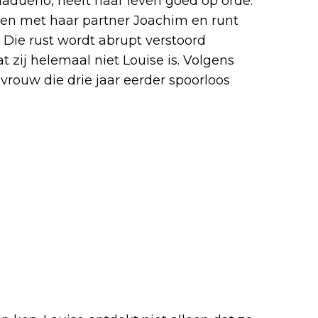
adueño, heeft haar leven goed op orde.
en met haar partner Joachim en runt
. Die rust wordt abrupt verstoord
ij helemaal niet Louise is. Volgens
rouw die drie jaar eerder spoorloos