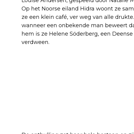
Louise Andersen, gespeeld door Natalie M
Op het Noorse eiland Hidra woont ze sam
ze een klein café, ver weg van alle drukte
wanneer een onbekende man beweert dat z
hem is ze Helene Söderberg, een Deense v
verdween.