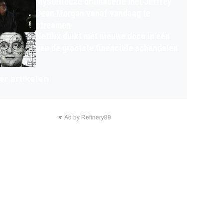
Mysterieuze dramaserie met Jeffrey
Dean Morgan vanaf vandaag te
streamen
Netflix duikt met nieuwe docu in één
van de grootste financiële schandalen
r artikelen
▼ Ad by Refinery89