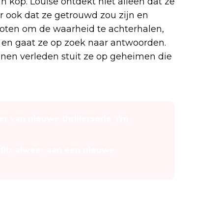
n kop. Louise ontdekt niet alleen dat ze
r ook dat ze getrouwd zou zijn en
loten om de waarheid te achterhalen,
h en gaat ze op zoek naar antwoorden.
nen verleden stuit ze op geheimen die
er van nieuwe thrillerserie 'I'm
etflix alweer aan een nieuwe
ller