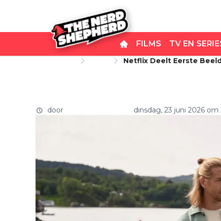
FILMS
TV EN SERIE
Startpagina
Films
Netflix Deelt Eerste Bee
Netflix deelt eerste beel
Woman'
thriller 'The Secret Woman
door
Carlo van Remortel
dinsdag, 23 juni 2026 om