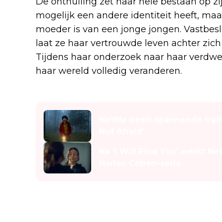
De onthulling zet haar hele bestaan op zij
mogelijk een andere identiteit heeft, maa
moeder is van een jonge jongen. Vastbes
laat ze haar vertrouwde leven achter zic
Tijdens haar onderzoek naar haar verdwe
haar wereld volledig veranderen.
Lees ook
Netflix deelt spannende trail
Not Afraid'
Na 'I Will Find You' werkt N
Harlan Coben-serie
Sterke cast voor nieuwe thri