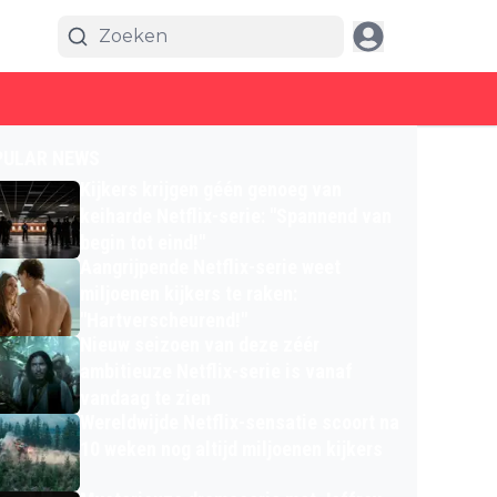
PULAR NEWS
Kijkers krijgen géén genoeg van
keiharde Netflix-serie: "Spannend van
begin tot eind!"
Aangrijpende Netflix-serie weet
miljoenen kijkers te raken:
"Hartverscheurend!"
Nieuw seizoen van deze zéér
ambitieuze Netflix-serie is vanaf
vandaag te zien
Wereldwijde Netflix-sensatie scoort na
10 weken nog altijd miljoenen kijkers