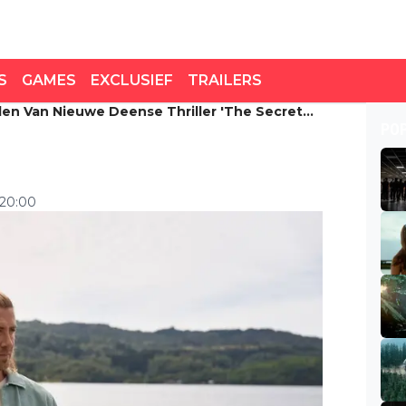
S
GAMES
EXCLUSIEF
TRAILERS
lden Van Nieuwe Deense Thriller 'The Secret
den van nieuwe Deense
PO
'
 20:00