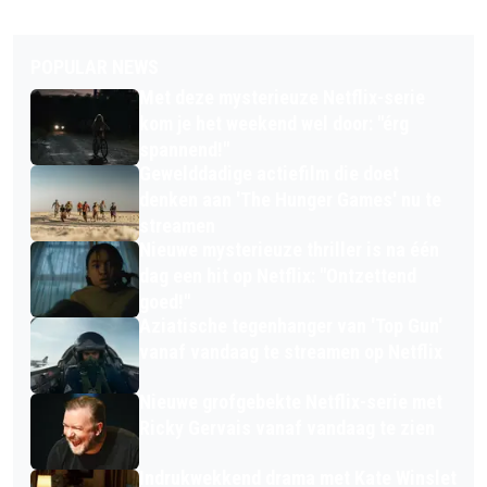
POPULAR NEWS
Met deze mysterieuze Netflix-serie
kom je het weekend wel door: "érg
spannend!"
Gewelddadige actiefilm die doet
denken aan 'The Hunger Games' nu te
streamen
Nieuwe mysterieuze thriller is na één
dag een hit op Netflix: "Ontzettend
goed!"
Aziatische tegenhanger van 'Top Gun'
vanaf vandaag te streamen op Netflix
Nieuwe grofgebekte Netflix-serie met
Ricky Gervais vanaf vandaag te zien
Indrukwekkend drama met Kate Winslet