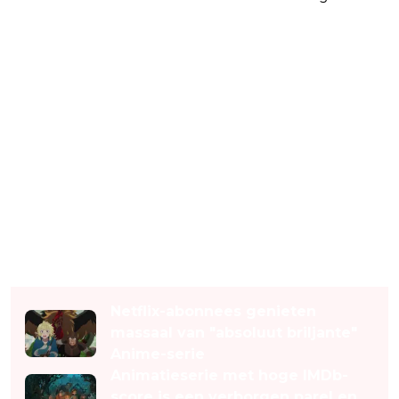
Lees ook
Netflix-abonnees genieten
massaal van "absoluut briljante"
Anime-serie
Animatieserie met hoge IMDb-
score is een verborgen parel en