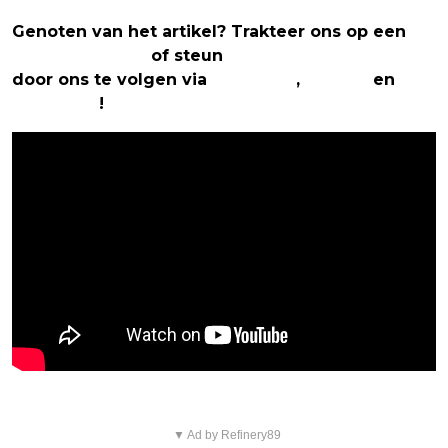
Genoten van het artikel? Trakteer ons op een
(virtuele) koffie
of steun
The Nerd Shepherd
door ons te volgen via
Facebook
,
Twitter
en
Instagram
!
▼ Ad by Refinery89