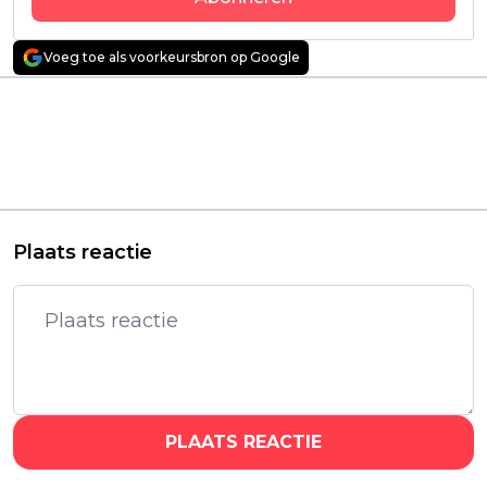
Voeg toe als voorkeursbron op Google
Vorig artikel
Volgend artikel
Mysterieuze Duitse
Bikkelharde
miniserie 'Das Signal'
misdaadserie van 'The
vanaf vandaag te
Covenant'-regisseur
streamen op Netflix
Guy Ritchie nu te zien
op Netflix
Plaats reactie
PLAATS REACTIE