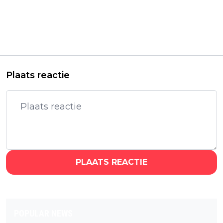
Vorig artikel
Volgend artikel
'Heel' trailer: Nieuwe
Netflix deelt officiële
thriller met
trailer van
'Adolescence'-ster
aangrijpende
Stephen Graham
dramaserie 'Lead
binnenkort te zien
Children'
Plaats reactie
PLAATS REACTIE
POPULAR NEWS