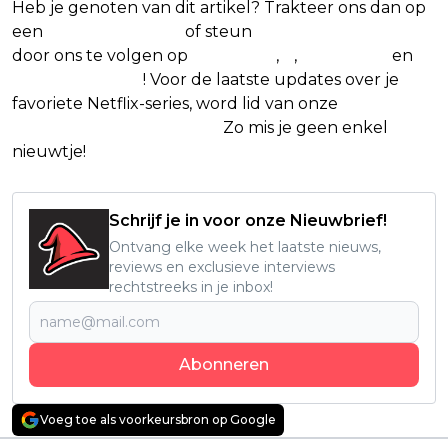
Heb je genoten van dit artikel? Trakteer ons dan op
een
(virtuele) koffie
of steun
The Nerd Shepherd
door ons te volgen op
Facebook
,
X
,
Instagram
en
Google Nieuws
! Voor de laatste updates over je
favoriete Netflix-series, word lid van onze
Alles over
Netflix Facebook-groep.
Zo mis je geen enkel
nieuwtje!
Schrijf je in voor onze Nieuwbrief!
Ontvang elke week het laatste nieuws,
reviews en exclusieve interviews
rechtstreeks in je inbox!
Abonneren
Voeg toe als voorkeursbron op Google