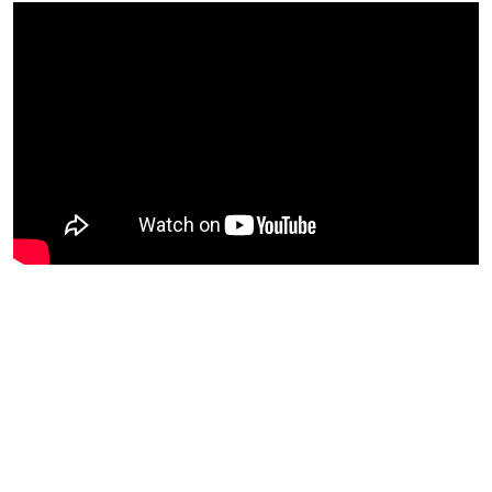
Blijf op de hoogte van jouw
favoriete Netflix-films en -
series