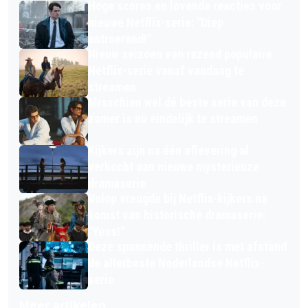
Hoge scores en lovende reacties voor
nieuwe Netflix-serie: "Diep
ontroerend!"
Nieuw seizoen van razend populaire
Netflix-serie vanaf vandaag te
streamen
Misschien wel dé beste serie van deze
zomer is nu eindelijk te streamen
Kijkers zijn na één aflevering al
verkocht aan nieuwe mysterieuze
dramaserie
Volop vreugde bij Netflix-kijkers na
komst van historische dramaserie:
"Yess!"
Deze spannende thriller is met afstand
de allerbeste Nederlandse Netflix-
serie
Meer artikelen