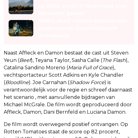
op IMDb wordt in Nederland over
het hoofd gezien
Netflix deelt nieuwe beelden van
aankomende ziekenhuisserie
'Anesthesia'
Naast Affleck en Damon bestaat de cast uit Steven
Yeun (
Beef
), Teyana Taylor, Sasha Calle (
The Flash
),
Catalina Sandino Moreno (
Maria Full of Grace
),
vechtsportacteur Scott Adkins en Kyle Chandler
(
Bloodline
). Joe Carnahan (
Shadow Force
) is
verantwoordelijk voor de regie en schreef daarnaast
het scenario , met aanvullende bijdragen van
Michael McGrale. De film wordt geproduceerd door
Affleck, Damon, Dani Bernfeld en Luciana Damon.
De film wordt overwegend positief ontvangen. Op
Rotten Tomatoes staat de score op 82 procent,