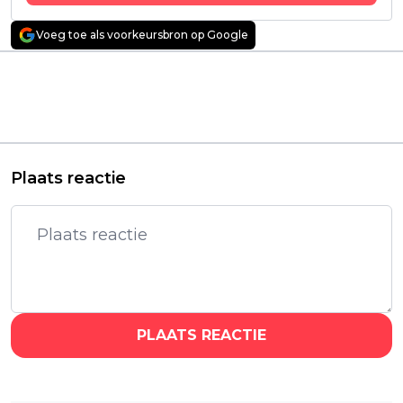
Voeg toe als voorkeursbron op Google
Vorig artikel
Volgend artikel
Nieuwe Netflix-thriller
Mysterieuze nieuwe
is na één week al ruim
Netflix-serie
78 miljoen uur
wereldwijd goed voor
gestreamd
bijna 10 miljoen kijkers
Plaats reactie
PLAATS REACTIE