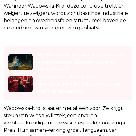
Wanneer Wadowska-Król deze conclusie trekt en
weigert te zwijgen, wordt zichtbaar hoe industriële
belangen en overheidsfalen structureel boven de
gezondheid van kinderen zijn geplaatst.
Lees ook
Netflix deelt nieuwe beelden van
aankomende ziekenhuisserie
'Anesthesia'
'Straight to Hell' trailer:
gloednieuwe Netflix-serie vanaf
april te streamen
Wadowska-Król staat er niet alleen voor. Ze krijgt
steun van Wiesia Wilczek, een ervaren
verpleegkundige uit de wijk, gespeeld door Kinga
Preis. Hun samenwerking groeit langzaam, van