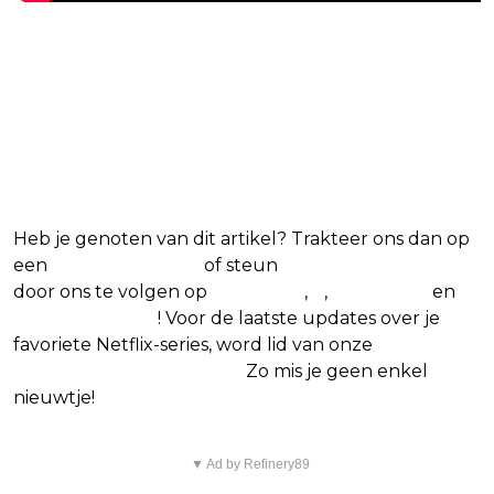
Blijf op de hoogte van jouw
favoriete Netflix-films en -
series
Heb je genoten van dit artikel? Trakteer ons dan op
een
(virtuele) koffie
of steun
The Nerd Shepherd
door ons te volgen op
Facebook
,
X
,
Instagram
en
Google Nieuws
! Voor de laatste updates over je
favoriete Netflix-series, word lid van onze
Alles over
Netflix Facebook-groep.
Zo mis je geen enkel
nieuwtje!
▼ Ad by Refinery89