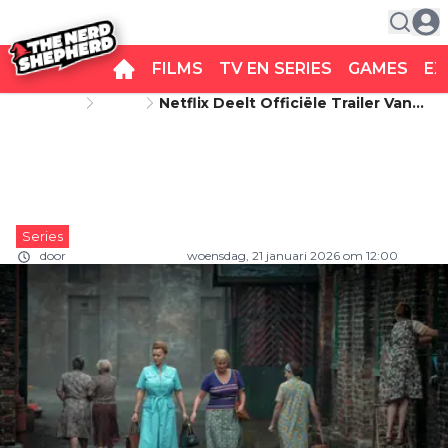
FILMS
TV EN SERIES
GAMES
EX
Startpagina
Series
Netflix Deelt Officiële Trailer Van
Netflix deelt officiële trailer van
Aangrijpende Dramaserie 'Lead
Children'
aangrijpende dramaserie 'Lead
Children'
Series
door
Carlo van Remortel
woensdag, 21 januari 2026 om 12:00