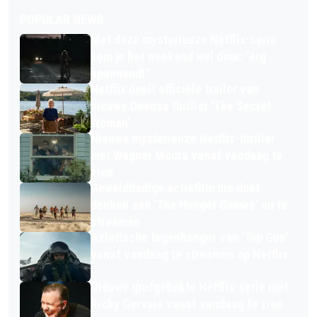
POPULAR NEWS
Met deze mysterieuze Netflix-serie
kom je het weekend wel door: "érg
spannend!"
Netflix deelt officiële trailer van
nieuwe Deense thriller 'The Secret
Woman'
Nieuwe mysterieuze Netflix-thriller
met Wagner Moura vanaf vandaag te
zien
Gewelddadige actiefilm die doet
denken aan 'The Hunger Games' nu te
streamen
Aziatische tegenhanger van 'Top Gun'
vanaf vandaag te streamen op Netflix
Nieuwe grofgebekte Netflix-serie met
Ricky Gervais vanaf vandaag te zien