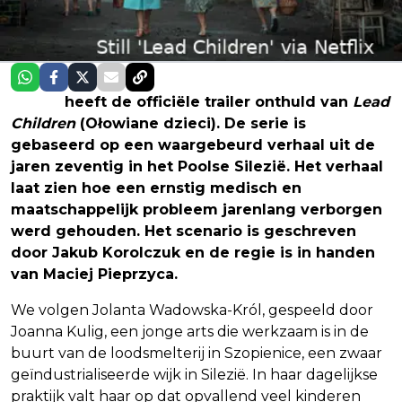
Netflix
heeft de officiële trailer onthuld van
Lead
Children
(Ołowiane dzieci). De serie is
gebaseerd op een waargebeurd verhaal uit de
jaren zeventig in het Poolse Silezië. Het verhaal
laat zien hoe een ernstig medisch en
maatschappelijk probleem jarenlang verborgen
werd gehouden. Het scenario is geschreven
door Jakub Korolczuk en de regie is in handen
van Maciej Pieprzyca.
We volgen Jolanta Wadowska-Król, gespeeld door
Joanna Kulig, een jonge arts die werkzaam is in de
buurt van de loodsmelterij in Szopienice, een zwaar
geïndustrialiseerde wijk in Silezië. In haar dagelijkse
praktijk valt haar op dat opvallend veel kinderen