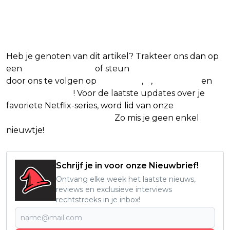
Blijf op de hoogte van jouw
favoriete Netflix-films en -series
Heb je genoten van dit artikel? Trakteer ons dan op
een
(virtuele) koffie
of steun
The Nerd Shepherd
door ons te volgen op
Facebook
,
X
,
Instagram
en
Google Nieuws
! Voor de laatste updates over je
favoriete Netflix-series, word lid van onze
Alles over
Netflix Facebook-groep
.
Zo mis je geen enkel
nieuwtje!
Schrijf je in voor onze Nieuwbrief!
Ontvang elke week het laatste nieuws,
reviews en exclusieve interviews
rechtstreeks in je inbox!