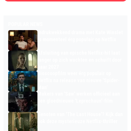
POPULAR NEWS
Indrukwekkend drama met Kate Winslet
is momenteel érg populair op Netflix
Afsluiting van epische Netflix-hit laat
langer op zich wachten en schuift door
naar 2027
Bioscoopfilm weer érg populair op
Netflix na release van nieuwe 'Spider-
Man'
Makers van 'Saw' werken officieel aan
een gloednieuwe 'Leprechaun'-film
Genoten van 'The Last House'? Kijk dan
ook deze mysterieuze Netflix-thriller