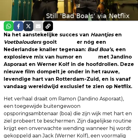
Na het aanstekelijke succes van
Haantjes
en
Voetbalouders
gooit
Netflix
er nóg een
Nederlandse knaller tegenaan:
Bad Boa’s
, een
explosieve mix van humor en
actie
met Jandino
Asporaat en Werner Kolf in de hoofdrollen. Deze
nieuwe film dompelt je onder in het rauwe,
levendige hart van Rotterdam-Zuid, en is vanaf
vandaag wereldwijd exclusief te zien op Netflix.
Het verhaal draait om Ramon (Jandino Asporaat),
een toegewijde buitengewoon
opsporingsambtenaar (boa) die zijn wijk met hart en
ziel probeert te beschermen. Zijn dagelijkse routine
krijgt een onverwachte wending wanneer hij wordt
gekoppeld aan Jack (Werner Kolf), een voormalig