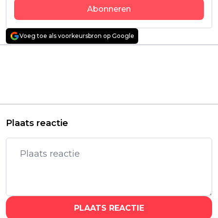
Abonneren
Voeg toe als voorkeursbron op Google
Vorig artikel
Volgend artikel
Spionagethriller 'The
'Severance'-acteur
Amateur' met Rami
Michael Chernus is
Malek verschijnt
John Wayn Gacy in de
volgende week op
trailer van 'Devil in
Disney+
Disguise'
Plaats reactie
PLAATS REACTIE