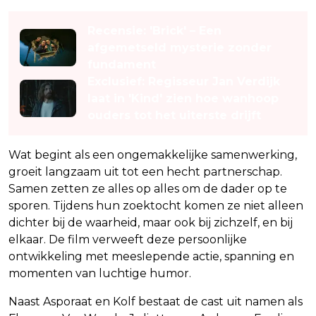
Recensie: 'Brick' – Een
afgemetseld mysterie zonder
fundament
Exclusief: Regisseur Jan Verdijk
laat in 'Kind' zien hoe wanhoop
ouders tot het uiterste drijft
Wat begint als een ongemakkelijke samenwerking,
groeit langzaam uit tot een hecht partnerschap.
Samen zetten ze alles op alles om de dader op te
sporen. Tijdens hun zoektocht komen ze niet alleen
dichter bij de waarheid, maar ook bij zichzelf, en bij
elkaar. De film verweeft deze persoonlijke
ontwikkeling met meeslepende actie, spanning en
momenten van luchtige humor.
Naast Asporaat en Kolf bestaat de cast uit namen als