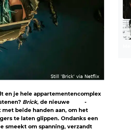
Mee
dt en je hele appartementencomplex
 stenen?
Brick
, de nieuwe
sci-fi
-
nt met beide handen aan, om het
gers te laten glippen. Ondanks een
ie smeekt om spanning, verzandt