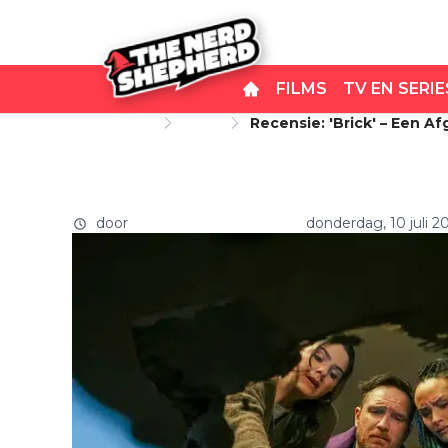
FILMS
TV EN SERIE
Startpagina
Films
Recensie: 'Brick' – Een 
Recensie: 'Brick' – Een a
zonder fundament
door
THE NERD SHEPHERD
donderdag, 10 juli 