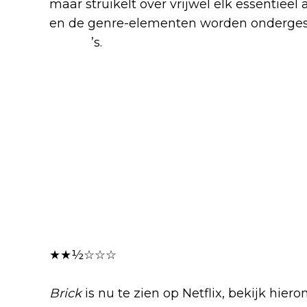
maar struikelt over vrijwel elk essentieel
en de genre-elementen worden onderges
drama
’s.
★★½☆☆☆
Brick
is nu te zien op Netflix, bekijk hierond