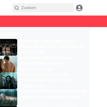
PULAR NEWS
Kijkers krijgen géén genoeg van
keiharde Netflix-serie: "Spannend van
begin tot eind!"
Aangrijpende Netflix-serie weet
miljoenen kijkers te raken:
"Hartverscheurend!"
Nieuw seizoen van deze zéér
ambitieuze Netflix-serie is vanaf
vandaag te zien
Wereldwijde Netflix-sensatie scoort na
10 weken nog altijd miljoenen kijkers