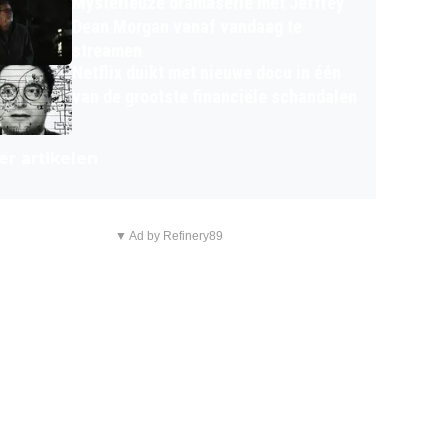
Mysterieuze dramaserie met Jeffrey
Dean Morgan vanaf vandaag te
streamen
Netflix duikt met nieuwe docu in één
van de grootste financiële schandalen
r artikelen
▼ Ad by Refinery89