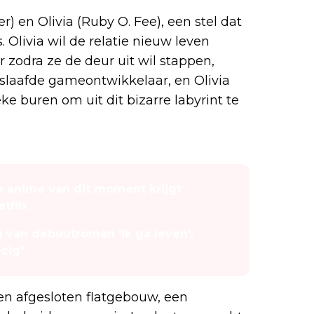
) en Olivia (Ruby O. Fee), een stel dat
 Olivia wil de relatie nieuw leven
 zodra ze de deur uit wil stappen,
erslaafde gameontwikkelaar, en Olivia
buren om uit dit bizarre labyrint te
e anime van dit moment krijgt
tflix
g van debuutroman 'Ik ga leven':
ezig"
een afgesloten flatgebouw, een