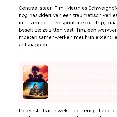
Centraal staan Tim (Matthias Schweighöfer
nog nasiddert van een traumatisch verlies.
inblazen met een spontane roadtrip, maar
beseft ze: ze zitten vast. Tim, een werkv
moeten samenwerken met hun excentrieke 
ontsnappen.
Lees ook
Misschien wel dé populairst
een live-action remake op Ne
Lale Gül bevestigt verfilmin
"ze zijn nu met een script b
De eerste trailer wekte nog enige hoop: 