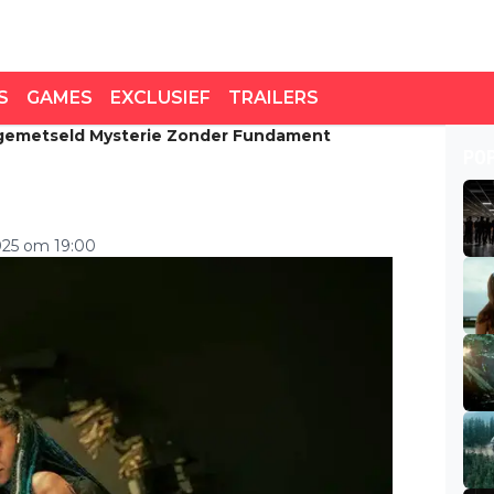
S
GAMES
EXCLUSIEF
TRAILERS
Afgemetseld Mysterie Zonder Fundament
fgemetseld mysterie
PO
2025 om 19:00