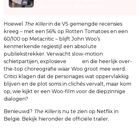
Australische dramaserie
Hoewel
The Killer
in de VS gemengde recensies
kreeg – met een 56% op Rotten Tomatoes en een
60/100 op Metacritic – blijft John Woo’s
kenmerkende regiestijl een absolute
publiekstrekker. Verwacht slow-motion
schietpartijen, explosieve
actie
en die heerlijk over-
the-top choreografie waar Woo groot mee werd.
Critici klagen dat de personages wat oppervlakkig
blijven en de plot soms in clichés vervalt, maar kom
op, wie kijkt er een Woo-film voor de diepzinnige
dialogen?
Benieuwd?
The Killer
is nu te zien op Netflix in
België. Bekijk hieronder de officiële trailer.