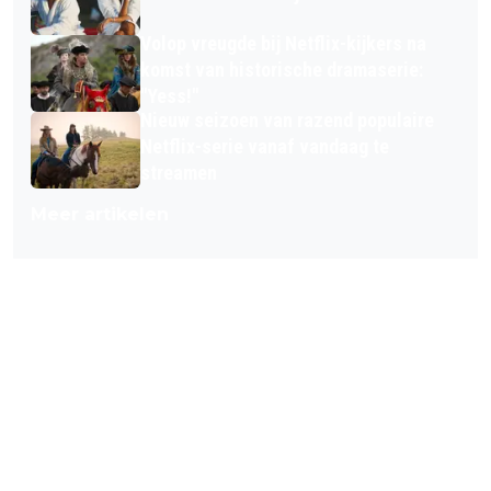
Volop vreugde bij Netflix-kijkers na
komst van historische dramaserie:
"Yess!"
Nieuw seizoen van razend populaire
Netflix-serie vanaf vandaag te
streamen
Meer artikelen