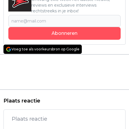
reviews en exclusieve interviews
rechtstreeks in je inbox!
Abonneren
Voeg toe als voorkeursbron op Google
Vorig artikel
Volgend artikel
Recensie: 'The Gorge'
'Borderline' trailer:
– Spanning en
Nieuwe
mysterie langs de
beklemmende thriller
poorten van de hel
met Samara Weaving
en Ray Nicholson
Plaats reactie