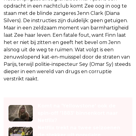
opdracht in een nachtclub komt Zee oog in oog te
staan met de blinde zangeres Jenn Clark (Diana
Silvers). De instructies zijn duidelijk: geen getuigen.
Maar in een zeldzaam moment van barmhartigheid
laat Zee haar leven. Een fatale fout, want Finn laat
het er niet bij zitten en geeft het bevel om Jenn
alsnog uit de weg te ruimen. Wat volgt is een
zenuwslopend kat-en-muisspel door de straten van
Parijs, terwijl politie-inspecteur Sey (Omar Sy) steeds
dieper in een wereld van drugs en corruptie
verstrikt raakt.
Lees ook
Komt na 'Yellowstone' ook de
spin-off '1883' binnenkort naar
Netflix?
Netflix trekt na twee seizoenen
de stekker uit populaire