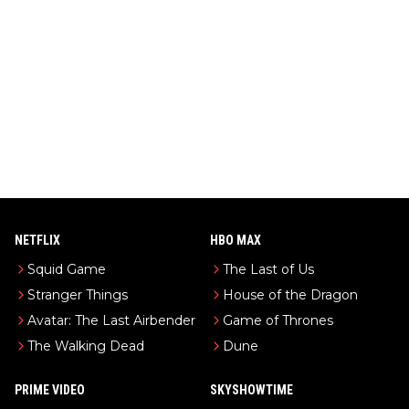
NETFLIX
HBO MAX
Squid Game
The Last of Us
Stranger Things
House of the Dragon
Avatar: The Last Airbender
Game of Thrones
The Walking Dead
Dune
PRIME VIDEO
SKYSHOWTIME