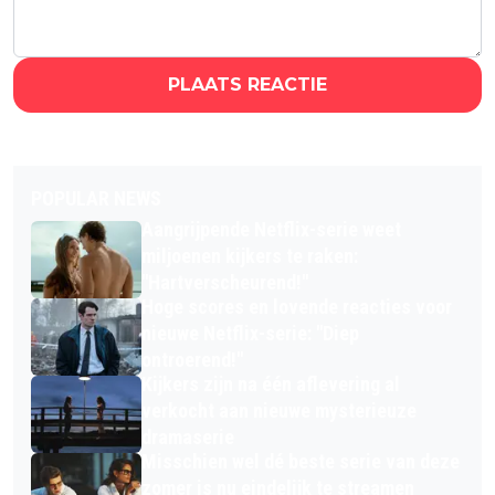
PLAATS REACTIE
POPULAR NEWS
Aangrijpende Netflix-serie weet
miljoenen kijkers te raken:
"Hartverscheurend!"
Hoge scores en lovende reacties voor
nieuwe Netflix-serie: "Diep
ontroerend!"
Kijkers zijn na één aflevering al
verkocht aan nieuwe mysterieuze
dramaserie
Misschien wel dé beste serie van deze
zomer is nu eindelijk te streamen