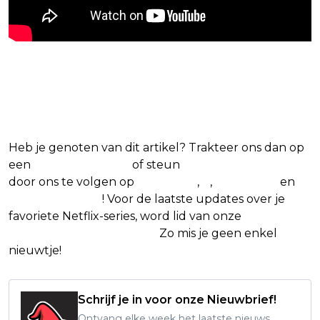
Blijf op de hoogte van jouw
favoriete Netflix-films en -series
Heb je genoten van dit artikel? Trakteer ons dan op
een
(virtuele) koffie
of steun
The Nerd Shepherd
door ons te volgen op
Facebook
,
X
,
Instagram
en
Google Nieuws
! Voor de laatste updates over je
favoriete Netflix-series, word lid van onze
Alles over
Netflix Facebook-groep
.
Zo mis je geen enkel
nieuwtje!
Schrijf je in voor onze Nieuwbrief!
Ontvang elke week het laatste nieuws,