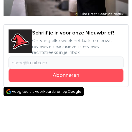
Schrijf je in voor onze Nieuwbrief!
Ontvang elke week het laatste nieuws,
reviews en exclusieve interviews
rechtstreeks in je inbox!
Abonneren
Voeg toe als voorkeursbron op Google
Vorig artikel
Volgend artikel
Monsterfilm met 'The
'Adolescence', 'The
Fifth Element'-actrice
Studio' en 'The Pitt'
Milla Jovovich vanaf
grote winnaars bij
vandaag te zien op
Emmy Awards 2025
Netflix