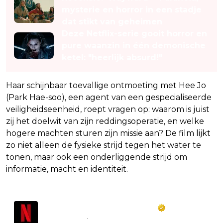
mysterie en horror in een stadje
dat stikt van geheimen
Deze Netflix-serie gooit horror en
pure waanzin in één demonische
ketel: "heerlijk absurd!"
Haar schijnbaar toevallige ontmoeting met Hee Jo
(Park Hae-soo), een agent van een gespecialiseerde
veiligheidseenheid, roept vragen op: waarom is juist
zij het doelwit van zijn reddingsoperatie, en welke
hogere machten sturen zijn missie aan? De film lijkt
zo niet alleen de fysieke strijd tegen het water te
tonen, maar ook een onderliggende strijd om
informatie, macht en identiteit.
Netflix Korea｜넷플릭스 코리아
@
NetflixKR
·
Follow