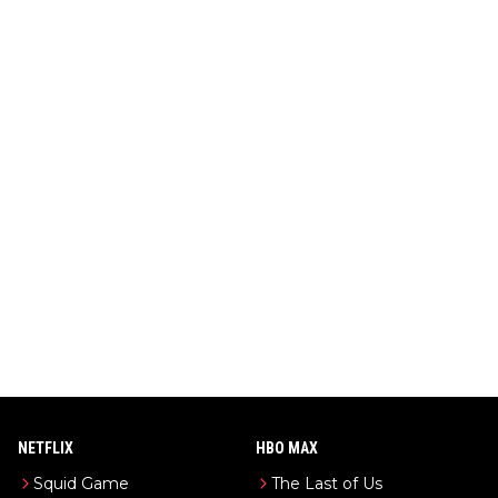
NETFLIX
HBO MAX
Squid Game
The Last of Us