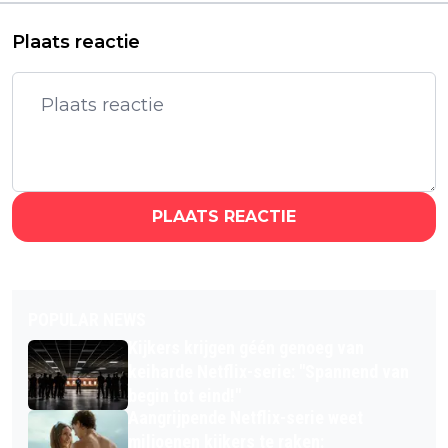
Plaats reactie
PLAATS REACTIE
POPULAR NEWS
Kijkers krijgen géén genoeg van
keiharde Netflix-serie: "Spannend van
begin tot eind!"
Aangrijpende Netflix-serie weet
miljoenen kijkers te raken: