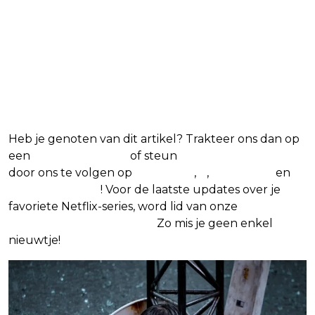
Heb je genoten van dit artikel? Trakteer ons dan op
een
(virtuele) koffie
of steun
The Nerd Shepherd
door ons te volgen op
Facebook
,
X
,
Instagram
en
Google Nieuws
! Voor de laatste updates over je
favoriete Netflix-series, word lid van onze
Alles over
Netflix Facebook-groep.
Zo mis je geen enkel
nieuwtje!