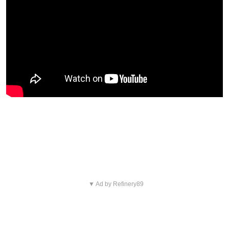
Blijf op de hoogte van jouw
favoriete Netflix-films en -series
▼ Ad by Refinery89