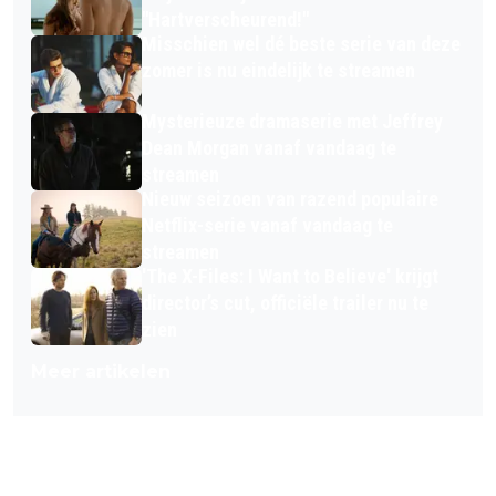
"Hartverscheurend!"
Misschien wel dé beste serie van deze
zomer is nu eindelijk te streamen
Mysterieuze dramaserie met Jeffrey
Dean Morgan vanaf vandaag te
streamen
Nieuw seizoen van razend populaire
Netflix-serie vanaf vandaag te
streamen
'The X-Files: I Want to Believe' krijgt
director’s cut, officiële trailer nu te
zien
Meer artikelen