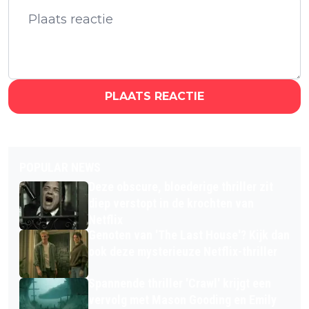
PLAATS REACTIE
POPULAR NEWS
Deze obscure, bloederige thriller zit
diep verstopt in de krochten van
Netflix
Genoten van 'The Last House'? Kijk dan
ook deze mysterieuze Netflix-thriller
Spannende thriller 'Crawl' krijgt een
vervolg met Mason Gooding en Emily