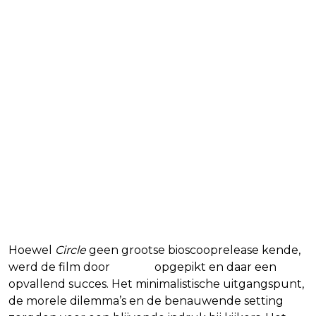
Een nieuw hoofdstuk voor
Circle
Hoewel
Circle
geen grootse bioscooprelease kende,
werd de film door
Netflix
opgepikt en daar een
opvallend succes. Het minimalistische uitgangspunt,
de morele dilemma’s en de benauwende setting