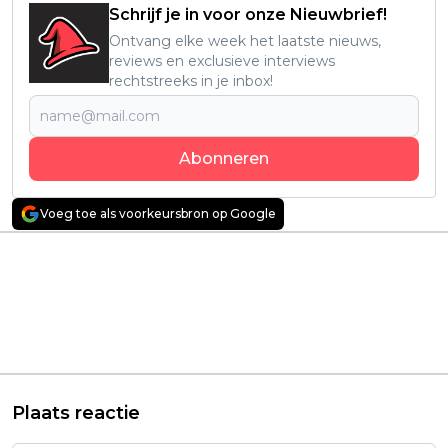
Schrijf je in voor onze Nieuwbrief!
Ontvang elke week het laatste nieuws,
reviews en exclusieve interviews
rechtstreeks in je inbox!
Abonneren
Voeg toe als voorkeursbron op Google
Vorig artikel
Volgend artikel
Netflix strikt de
Nieuwe true crime-
rechten van nieuw,
serie over een
historisch drama met
mysterieuze
Joel Edgerton en
verdwijning komt
Felicity Jones
binnenkort naar
Netflix
Plaats reactie