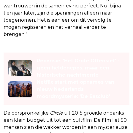
wantrouwen in de samenleving perfect. Nu, bijna
tien jaar later, zijn die spanningen alleen maar
toegenomen. Het is een eer om dit vervolg te
mogen regisseren en het verhaal verder te
brengen.”
Lees ook
Recensie: 'Het Grote Offensief' -
geen heldenepos, maar een
historische nachtmerrie
Netflix start met opnames van
nieuw Nederlands
moordmysterie: 'De Eetclub'
De oorspronkelijke
Circle
uit 2015 groeide ondanks
een klein budget uit tot een cultfilm. De film liet 50
mensen zien die wakker worden in een mysterieuze