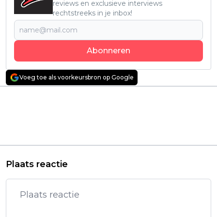
reviews en exclusieve interviews
rechtstreeks in je inbox!
Abonneren
Voeg toe als voorkeursbron op Google
Vorig artikel
Volgend artikel
Recensie 'Until Dawn'
Acht jaar na release
- Groundhog Day met
breekt 'Star Wars
messen, maskers en
Battlefront II' alle
liters bloed
records: Komt er een
derde deel?
Plaats reactie