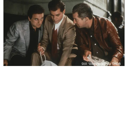
“De beste maffiafilm ooit”