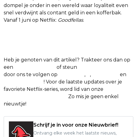
dompel je onder in een wereld waar loyaliteit even
snel verdwijnt als contant geld in een kofferbak.
Vanaf 1 juni op Netflix:
Goodfellas
.
Blijf op de hoogte van jouw favoriete
Netflix-films en -series
Heb je genoten van dit artikel? Trakteer ons dan op
een
(virtuele) koffie
of steun
The Nerd Shepherd
door ons te volgen op
Facebook
,
X
,
Instagram
en
Google Nieuws
! Voor de laatste updates over je
favoriete Netflix-series, word lid van onze
Alles over
Netflix Facebook-groep
.
Zo mis je geen enkel
nieuwtje!
Schrijf je in voor onze Nieuwbrief!
Ontvang elke week het laatste nieuws,