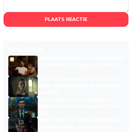
PLAATS REACTIE
POPULAR NEWS
Indrukwekkend drama met Kate Winslet
is momenteel érg populair op Netflix
Afsluiting van epische Netflix-hit laat
langer op zich wachten en schuift door
naar 2027
Bioscoopfilm weer érg populair op
Netflix na release van nieuwe 'Spider-
Man'
Makers van 'Saw' werken officieel aan
een gloednieuwe 'Leprechaun'-film