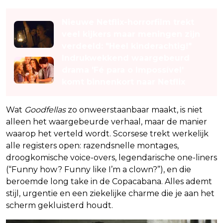
Lees ook
Nieuwe Netflix-horrorfilm trekt
veel kijkers maar meningen zijn
verdeeld: "Heel kinderachtig!"
Indrukwekkend waargebeurd
drama 'Fé para o Impossível'
komt binnenkort naar Netflix
Wat
Goodfellas
zo onweerstaanbaar maakt, is niet
alleen het waargebeurde verhaal, maar de manier
waarop het verteld wordt. Scorsese trekt werkelijk
alle registers open: razendsnelle montages,
droogkomische voice-overs, legendarische one-liners
(“Funny how? Funny like I’m a clown?”), en die
beroemde long take in de Copacabana. Alles ademt
stijl, urgentie en een ziekelijke charme die je aan het
scherm gekluisterd houdt.