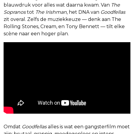
blauwdruk voor alles wat daarna kwam. Van
The
Sopranos
tot
The Irishman
, het DNA van
Goodfellas
zit overal. Zelfs de muziekkeuze — denk aan The
Rolling Stones, Cream, en Tony Bennett — tilt elke
scène naar een hoger plan.
Omdat
Goodfellas
alles is wat een gangsterfilm moet
zijn: brutaal, grappig, meedogenloos en intens.