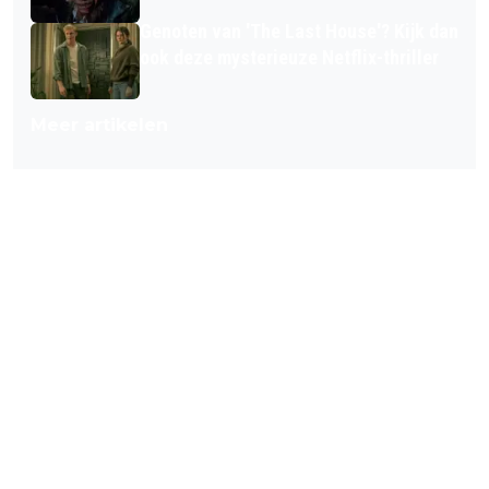
Genoten van 'The Last House'? Kijk dan
ook deze mysterieuze Netflix-thriller
Meer artikelen