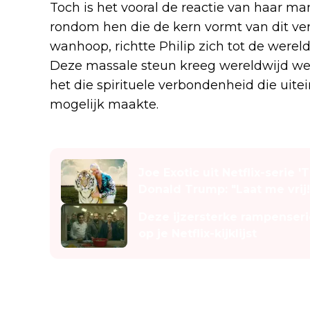
Toch is het vooral de reactie van haar 
rondom hen die de kern vormt van dit verh
wanhoop, richtte Philip zich tot de werel
Deze massale steun kreeg wereldwijd we
het die spirituele verbondenheid die uite
mogelijk maakte.
Lees ook
Joe Exotic uit Netflix-serie 
Donald Trump: "Laat me vrij!
Deze ijzersterke rampenseri
op je Netflix-kijklijst
Van tragedie naar roeping