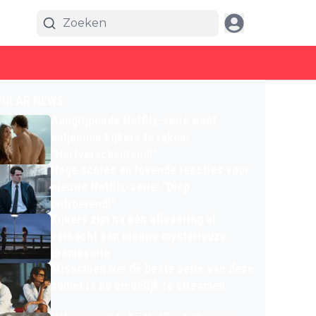
PULAR NEWS
Aangrijpende Netflix-serie weet
miljoenen kijkers te raken:
"Hartverscheurend!"
Hoge scores en lovende reacties voor
nieuwe Netflix-serie: "Diep
ontroerend!"
Kijkers zijn na één aflevering al
verkocht aan nieuwe mysterieuze
dramaserie
Misschien wel dé beste serie van deze
zomer is nu eindelijk te streamen