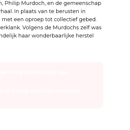
man, Philip Murdoch, en de gemeenschap
aal. In plaats van te berusten in
d met een oproep tot collectief gebed.
erklank. Volgens de Murdochs zelf was
indelijk haar wonderbaarlijke herstel
'Tiger King' doet oproep aan
"
e uit België mag niet ontbreken