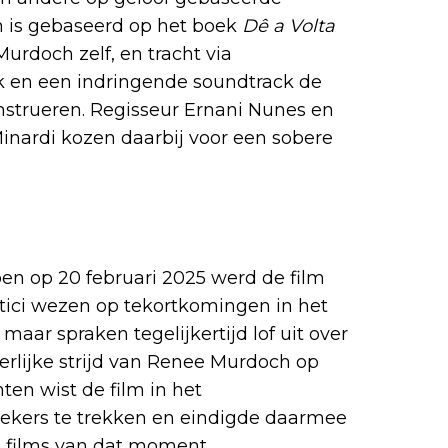
lm is gebaseerd op het boek
Dê a Volta
urdoch zelf, en tracht via
k en een indringende soundtrack de
nstrueren. Regisseur Ernani Nunes en
inardi kozen daarbij voor een sobere
pen op 20 februari 2025 werd de film
ici wezen op tekortkomingen in het
aar spraken tegelijkertijd lof uit over
erlijke strijd van Renee Murdoch op
ten wist de film in het
kers te trekken en eindigde daarmee
e films van dat moment.