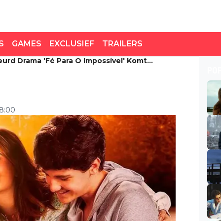
S
GAMES
EXCLUSIEF
TRAILERS
rd Drama 'Fé Para O Impossível' Komt
d drama 'Fé para o
PO
rt naar Netflix
 8:00