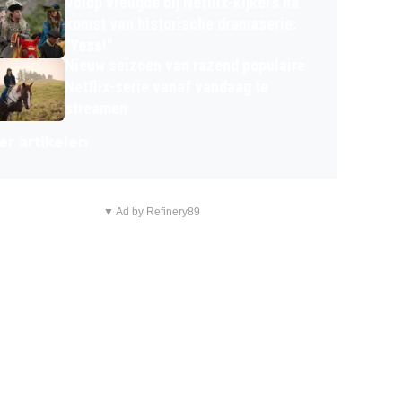
Volop vreugde bij Netflix-kijkers na
komst van historische dramaserie:
"Yess!"
Nieuw seizoen van razend populaire
Netflix-serie vanaf vandaag te
streamen
r artikelen
▼ Ad by Refinery89