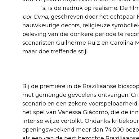
drama
’s, is de nadruk op realisme. De fi
por Cima
, geschreven door het echtpaar M
nauwkeurige decors, religieuze symbolie
beleving van die donkere periode te reco
scenaristen Guilherme Ruiz en Carolina M
maar doeltreffende stijl.
Gemengde ontvangst
Bij de première in de Braziliaanse biosco
met gemengde gevoelens ontvangen. Crit
scenario en een zekere voorspelbaarheid, m
het spel van Vanessa Giácomo, die de inn
intense wijze vertolkt. Ondanks kritiekpun
openingsweekend meer dan 74.000 bezoe
als een van de best bezochte Braziliaans