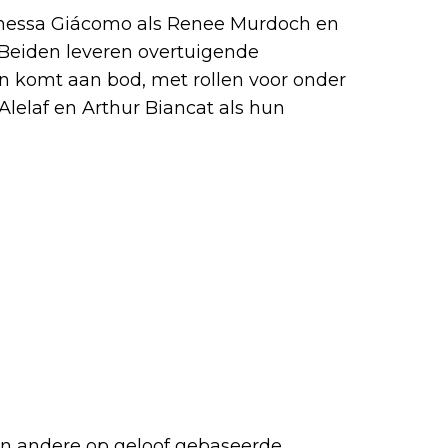
anessa Giácomo als Renee Murdoch en
 Beiden leveren overtuigende
in komt aan bod, met rollen voor onder
lelaf en Arthur Biancat als hun
n andere op geloof gebaseerde