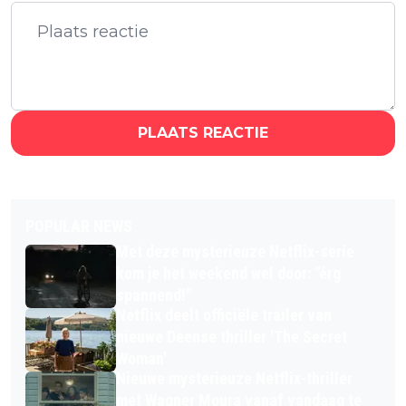
PLAATS REACTIE
POPULAR NEWS
Met deze mysterieuze Netflix-serie
kom je het weekend wel door: "érg
spannend!"
Netflix deelt officiële trailer van
nieuwe Deense thriller 'The Secret
Woman'
Nieuwe mysterieuze Netflix-thriller
met Wagner Moura vanaf vandaag te