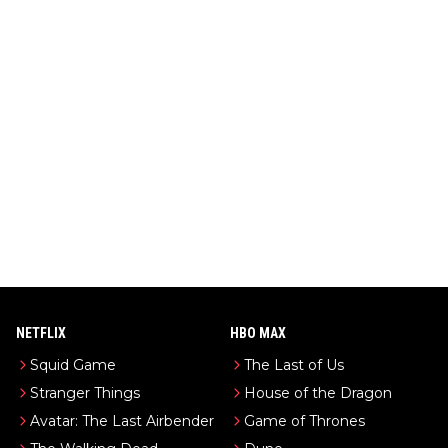
NETFLIX
HBO MAX
Squid Game
The Last of Us
Stranger Things
House of the Dragon
Avatar: The Last Airbender
Game of Thrones