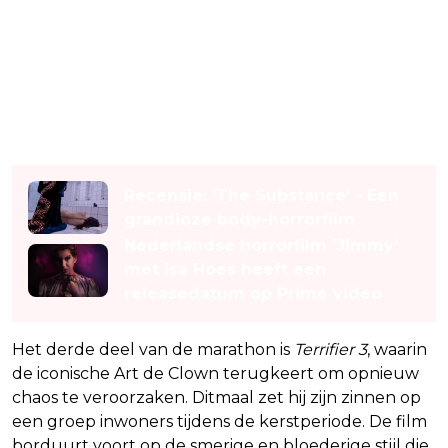
Lees ook
Recensie: 'The Substance' - Een
grandioze body-horrorfilm
Nederlandse horrorfilm 'Jimmy'
met Isa Hoes heeft een
releasedatum op Prime video
Het derde deel van de marathon is
Terrifier 3
, waarin
de iconische Art de Clown terugkeert om opnieuw
chaos te veroorzaken. Ditmaal zet hij zijn zinnen op
een groep inwoners tijdens de kerstperiode. De film
borduurt voort op de smerige en bloederige stijl die