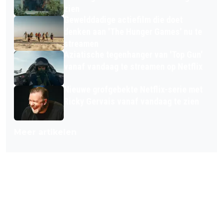
zien
Gewelddadige actiefilm die doet
denken aan 'The Hunger Games' nu te
streamen
Aziatische tegenhanger van 'Top Gun'
vanaf vandaag te streamen op Netflix
Nieuwe grofgebekte Netflix-serie met
Ricky Gervais vanaf vandaag te zien
Meer artikelen