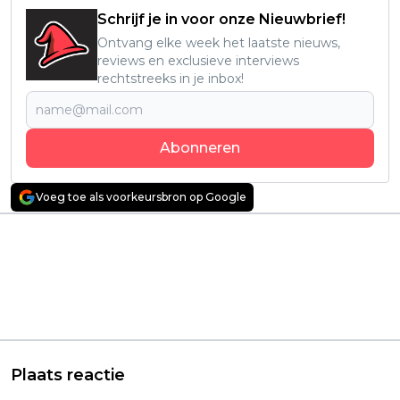
Schrijf je in voor onze Nieuwbrief!
Ontvang elke week het laatste nieuws,
reviews en exclusieve interviews
rechtstreeks in je inbox!
Abonneren
Voeg toe als voorkeursbron op Google
Vorig artikel
Volgend artikel
Nederlandse
Star Trek-rebootfilms
familiefilm
van regisseur J.J.
'Superkrachten voor
Abrams maken
je Hoofd' vanaf
vandaag hun intrede
volgende maand
op Netflix
thuis te zien
Plaats reactie