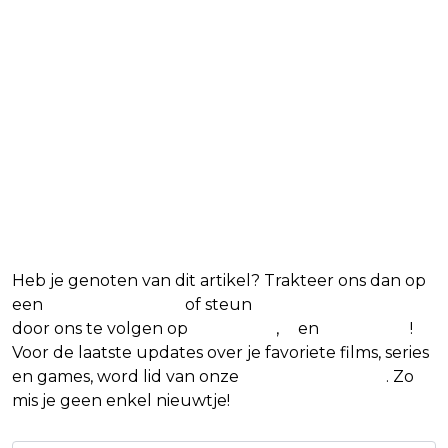
Blijf op de hoogte van jouw favoriete films
en series
Heb je genoten van dit artikel? Trakteer ons dan op
een
(virtuele) koffie
of steun
The Nerd Shepherd
door ons te volgen op
Facebook
,
X
en
Instagram
!
Voor de laatste updates over je favoriete films, series
en games, word lid van onze
Facebook-groep
. Zo
mis je geen enkel nieuwtje!